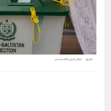
فائل فوٹو
الیکشن کمیشن گلگت بلتستان