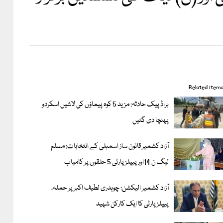
Related item
براڈ پیک حادثہ: مزید 5 کوہ پیماؤں کی لاشیں اسکردو
پہنچا دی گئیں
آزاد کشمیر قانون ساز اسمبلی کے انتخابات: مسلم
ليگ ن 14اور پیپلزپارٹی 5 حلقوں پر کامیاب
آزاد کشمیر الیکشن: چوہدری لطیف اکبر پر حملہ،
پیپلز پارٹی کا ایک کارکن شہید