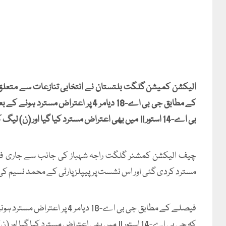
الیکشن کمیشن گلگت بلتستان نے انتخابی تنازعات سے متعلق
کے مطابق جی بی اے-18 دیامر 4 پر اع
بی اے-14 استور II میں بھی اعتراض مسترد کیا گیا اور (ن) لیگ کے رانا محمد فاروق کی کامیابی برقرار رکھی گئی۔
مسترد کردی گئی اور اس نشست پرپیپلز پارٹی کے محمد نسیم کی ج
فیصلے کے مطابق جی بی اے-18 
کہ جی بی اے-14 استور II میں بھی اعتراض مسترد کیا گیا اور (ن) لیگ کے رانا محمد فاروق کی کامیابی برقرار رکھی گئی۔