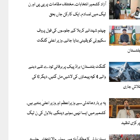
آزاد کشمیر انتخابات، مختلف مقامات پر پی پی اور ن
لیگ میں تصادم، ایک کارکن جاں بحق
چہلم شہدائے کربلا کے جلوسوں کی فول پروف
سکیورٹی کو یقینی بنایا جائے، وزیر اعلیٰ گلگت
لتستان
گلگت بلتستان؛ براڈ پیک پر برفانی تودے تلے دبنے
والے 4 کوہ پیماؤں کی لاشیں مل گئیں، دیگر 6 کی
لاش جاری
یہ ہر بار دھاندلی سے وزیراعظم اور وزیر اعلیٰ بنتے ہیں،
کشمیر میں ایسا نہیں ہونے دینگے، بلاول کی ن لیگ
ر کڑی تنقید
پیپلز پارٹی کا مظفرآباد میں ہونے والا انتخابی جلسہ