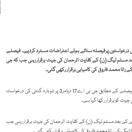
 درخواستوں پرفیصلہ سناتے ہوئے اعتراضات مسترد کردیے۔ فیصلے
تراض مسترد ہونے کے بعد مسلم لیگ (ن) کے کفایت الرحمان کی جیت برقرار رہی جب کہ جی
چیف الیکشن کمشنر گلگت راجہ شہباز کی جانب سے جاری فیصلے کے مطابق جی بی اے17 دیامر3 پر دوبارہ گنتی کی درخواست
یت کو برقرار رکھا گیا ہے۔
دیامر 4 پر اعتراض مسترد ہونے کے بعد مسلم لیگ (ن) کے کفایت الرحمان کی جیت برقرار رہی جب