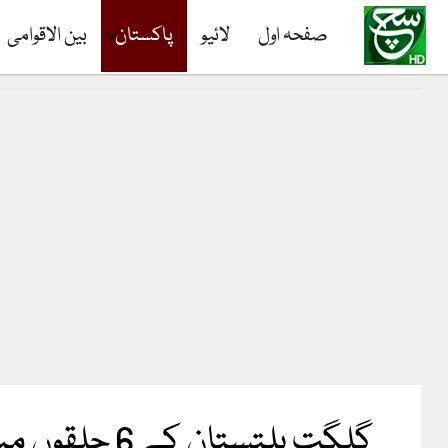
صفحہ اول
لائیو
پاکستان
بین الاقوامی
گلگت بلتستان کے 6 حلقوں میں نتائج پر اعتراضات مسترد، پیپلزپارٹی اور (ن) لیگ کی نشستیں برقرار