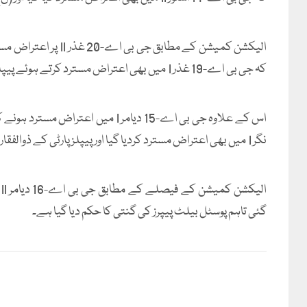
الیکشن کمیشن کے مطاب
کہ جی بی اے-19 غذر I میں بھی اعتراض مسترد کرتے ہوئے پیپلز پارٹی کے سید جلال شاہ کی جیت برقرار رکھی گئی۔
نگر I میں بھی اعتراض مسترد کردیا گیا اور پیپلز پارٹی کے ذوالفقار علی مراد کی جیت برقرار رکھی گئی۔
ا
گئی تاہم پوسٹل بیلٹ پیپرز کی گنتی کا حکم دیا گیا ہے۔