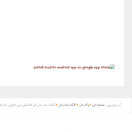
آپ یہاں ہیں:
صفحہ اول
پاکستان
گلگت بلتستان
گلگت بلتستان کے 6 حلقوں میں نتائج پر اعتراضات مسترد، پیپلزپارٹی اور (ن) لیگ کی نشستیں برقرار