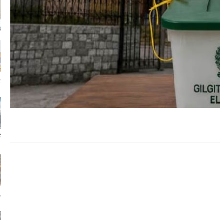
ب
ت
پ