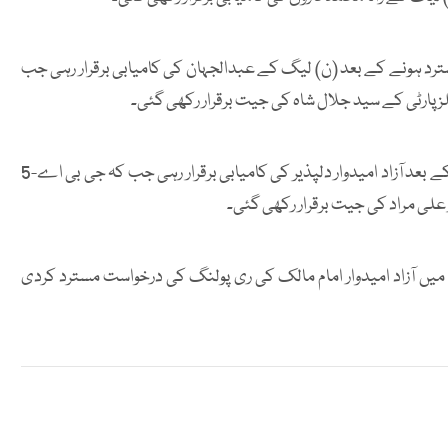
ق جی بی اے-20 غذر II پر اعتراض مسترد ہونے کے بعد (ن) لیگ کے عبدالجہان کی کامیابی برقرار رہی جب
اس کے علاوہ جی بی اے-15 دیامر I میں اعتراض مسترد ہونے کے بعد آزاد امیدوار دلپذیر کی کامیابی برقرار رہی جب کہ جی بی اے-5
لیکشن کمیشن کے فیصلے کے مطابق جی بی اے-16 دیامر II میں آزاد امیدوار امام مالک کی ری پولنگ کی درخواست مسترد کردی