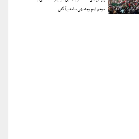
موخر، اہم وجہ بھی سامنے آگئی