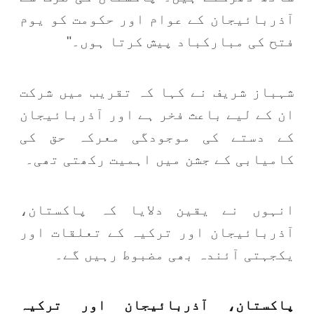
آذربائیجان کے عوام اور حکومت کو یوم
فتح کی مبارکباد پیش کرتا ہوں۔"
شہباز شریف نے کہا کہ تقریب میں شرکت
ان کے لیے باعث فخر ہے اور آذربائیجان
کے دستے کی موجودگی معرکہ حق کی
کامیابی کے جشن میں اہمیت رکھتی تھی۔
انہوں نے یقین دلایا کہ پاکستان،
آذربائیجان اور ترکیہ کے تعلقات اور
یکجہتی آئندہ بھی مضبوط رہیں گے۔
پاکستان، آذربائیجان اور ترکیہ