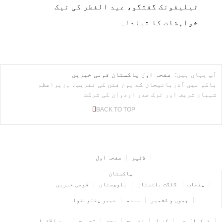
ٹیلیفونک گفتگو، عید الفطر کی نیک
خواہشات کا تبادلہ
آپ یہاں ہیں:
صفحہ اول
پاکستان
قومی خبریں
باکو میں آذربائیجان کے یوم فتح کی تقریب، وزیراعظم
شہباز شریف اور ترک صدر اردوان کی شرکت
BACK TO TOP
لائیو
صفحہ اول
پاکستان
پنجاب
گلگت بلتستان
بلوچستان
قومی خبریں
جموں و کشمیر
سندھ
خیبر پختونخوا
ٹیکنالوجی
کھیل
تفریح
صحت
تجارت
بین الاقوامی