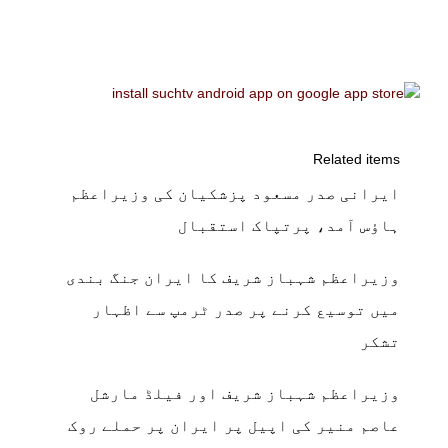
Related items
ایرانی صدر مسعود پزشکیان کی وزیراعظم
ہاؤس آمد، پرتپاک استقبال
وزیراعظم شہباز شریف کا ایران جنگ بندی
میں توسیع کرنے پر صدر ٹرمپ سے اظہار
تشکر
وزیراعظم شہباز شریف اور فیلڈ مارشل
عاصم منیر کی اپیل پر ایران پر حملے روک