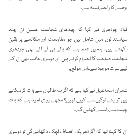
بڑھنے کا واحد راستہ ہے۔
فواد چودھری نے کہا کہ چودھری شجاعت حسین ان چند
سیاستدانوں میں شامل ہیں جو مفاہمت اور مکالمے پر یقین
رکھتے ہیں۔ ہمیں علم ہے کہ بانی پی ٹی آئی بھی چودھری
شجاعت صاحب کا احترام کرتے ہیں، اور دوسری جانب بھی ان کے
لیے عزت موجود ہے۔اس موقع پر
عمران اسماعیل نے کہا ہے کہ اگر ہم طالبان سے بات کر سکتے
ہیں تو اپنے لوگوں سے کیوں نہیں؟ مجھے پوری امید ہے کہ بات
چیت سے راستے کھلیں گے۔
ان کا کہنا تھا کہ اگر تحریک انصاف لچک دکھائے گی تو دوسری