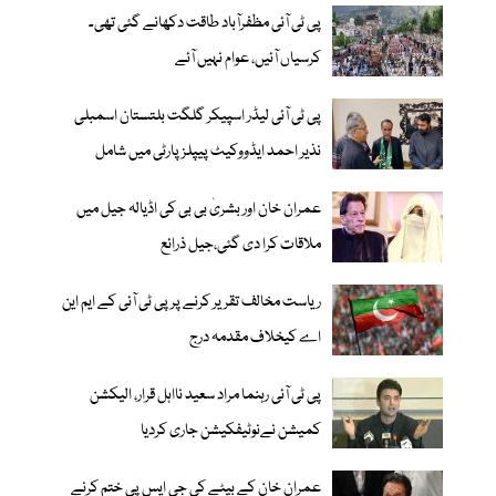
پی ٹی آئی مظفرآباد طاقت دکھانے گئی تھی۔
کرسیاں آئیں، عوام نہیں آئے
پی ٹی آئی لیڈر اسپیکر گلگت بلتستان اسمبلی
نذیر احمد ایڈووکیٹ پیپلزپارٹی میں شامل
عمران خان اور بشریٰ بی بی کی اڈیالہ جیل میں
ملاقات کرا دی گئی،جیل ذرائع
ریاست مخالف تقریر کرنے پر پی ٹی آئی کے ایم این
اے کیخلاف مقدمہ درج
پی ٹی آئی رہنما مراد سعید نااہل قرار، الیکشن
کمیشن نےنوٹیفکیشن جاری کردیا
عمران خان کے بیٹے کی جی ایس پی ختم کرنے