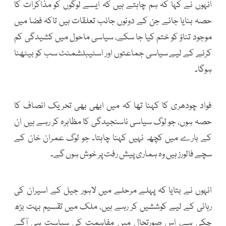
انہوں نے کہا کہ ہم چاہتے ہیں کہ ایسے لوگوں کو مذاکرات کا
حصہ بنایا جائے جن کے دونوں جانب تعلقات ہیں تاکہ فضا میں
موجود تناؤ کو ختم کیا جا سکے، سیاسی ماحول میں کشیدگی کم
کرنے کے لیے سیاسی جماعتوں اور اسٹیبلشمنٹ سب کو بیٹھنا
ہوگا۔
فواد چودھری کا کہنا تھا کہ میں ابھی بھی تحریک انصاف کا
حصہ ہوں، جو لوگ سیاسی ناسنجیدگی کا مظاہرہ کر رہے ہیں ان
کے بارے میں کچھ نہیں کہنا چاہتا۔ جو لوگ عمران خان کے
سچے فالورز ہیں وہ ہماری پیش رفت پر خوش ہوں گے۔
انہوں نے بتایا کہ پہلے مرحلے میں لاہور جیل کے اسیران کی
رہائی کے لیے کوششیں کر رہے ہیں، ملک میں تقسیم بہت بڑھ
چکی ہے، اس صورتحال میں مفاہمت کی سیاست ہی آگے