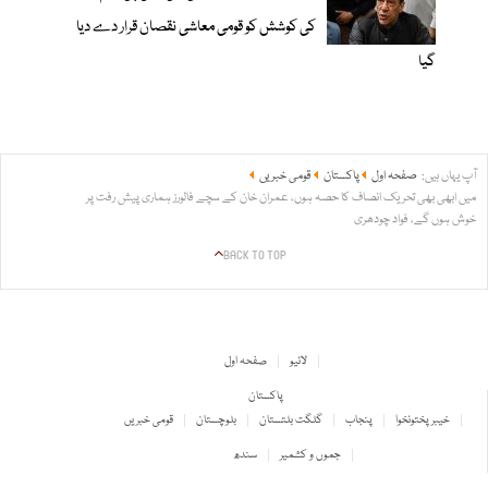
کی کوشش کو قومی معاشی نقصان قرار دے دیا
گیا
آپ یہاں ہیں:
صفحہ اول
پاکستان
قومی خبریں
میں ابھی بھی تحریک انصاف کا حصہ ہوں، عمران خان کے سچے فالورز ہماری پیش رفت پر
خوش ہوں گے، فواد چودھری
BACK TO TOP
لائیو
صفحہ اول
پاکستان
خیبر پختونخوا
پنجاب
گلگت بلتستان
بلوچستان
قومی خبریں
جموں و کشمیر
سندھ