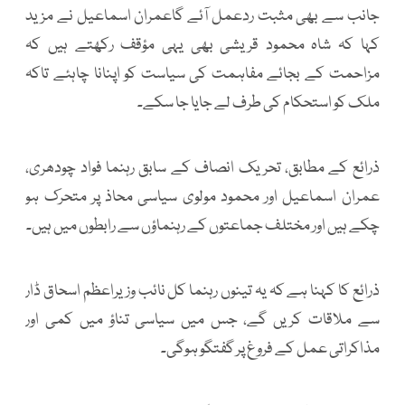
جانب سے بھی مثبت ردعمل آئے گاعمران اسماعیل نے مزید
کہا کہ شاہ محمود قریشی بھی یہی مؤقف رکھتے ہیں کہ
مزاحمت کے بجائے مفاہمت کی سیاست کو اپنانا چاہئے تاکہ
ملک کو استحکام کی طرف لے جایا جا سکے۔
ذرائع کے مطابق، تحریک انصاف کے سابق رہنما فواد چودھری،
عمران اسماعیل اور محمود مولوی سیاسی محاذ پر متحرک ہو
چکے ہیں اور مختلف جماعتوں کے رہنماؤں سے رابطوں میں ہیں۔
ذرائع کا کہنا ہے کہ یہ تینوں رہنما کل نائب وزیراعظم اسحاق ڈار
سے ملاقات کریں گے، جس میں سیاسی تناؤ میں کمی اور
مذاکراتی عمل کے فروغ پر گفتگو ہوگی۔