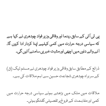
پی ٹی آئی کے سابق رہنما اور وفاقی وزیر فواد چودھری نے کہا ہے
کہ سیاسی درجہ حرارت میں کمی کیلیے اپنا کردار ادا کروں گا،
آنے والے دنوں میں اچھی اور مثبت خبریں سامنے آئیں گی۔
ذرائع کے مطابق سابق وفاقی وزیر فواد چودھری نے مسلم لیگ (ق)
کے سربراہ چودھری شجاعت حسین سے اہم ملاقات کی ہے۔
ملاقات میں ملک میں بڑھتے ہوئے سیاسی درجہ حرارت میں
کمی اور مفاہمت کے فروغ پر تفصیلی گفتگو ہوئی۔