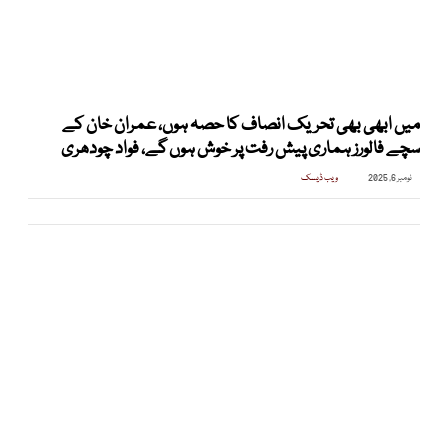
میں ابھی بھی تحریک انصاف کا حصہ ہوں، عمران خان کے
سچے فالورز ہماری پیش رفت پر خوش ہوں گے، فواد چودھری
نومبر 6, 2025
ویب ڈیسک