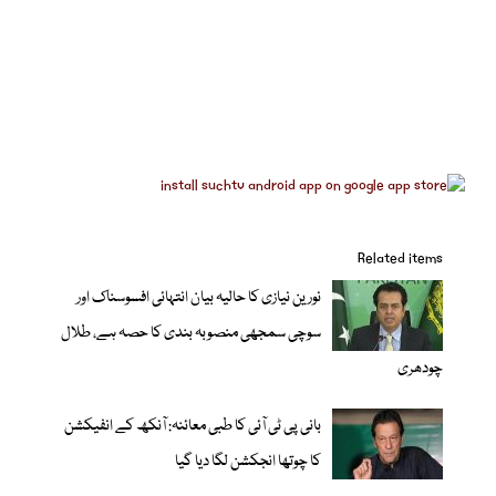
Related items
نورین نیازی کا حالیہ بیان انتہائی افسوسناک اور
سوچی سمجھی منصوبہ بندی کا حصہ ہے، طلال
چودھری
بانی پی ٹی آئی کا طبی معائنہ: آنکھ کے انفیکشن
کا چوتھا انجکشن لگا دیا گیا