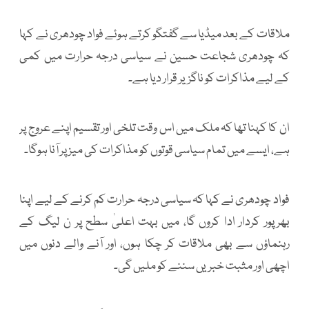
ملاقات کے بعد میڈیا سے گفتگو کرتے ہوئے فواد چودھری نے کہا
کہ چودھری شجاعت حسین نے سیاسی درجہ حرارت میں کمی
کے لیے مذاکرات کو ناگزیر قرار دیا ہے۔
ان کا کہنا تھا کہ ملک میں اس وقت تلخی اور تقسیم اپنے عروج پر
ہے، ایسے میں تمام سیاسی قوتوں کو مذاکرات کی میز پر آنا ہوگا۔
فواد چودھری نے کہا کہ سیاسی درجہ حرارت کم کرنے کے لیے اپنا
بھرپور کردار ادا کروں گا، میں بہت اعلیٰ سطح پر ن لیگ کے
رہنماؤں سے بھی ملاقات کر چکا ہوں، اور آنے والے دنوں میں
اچھی اور مثبت خبریں سننے کو ملیں گی۔