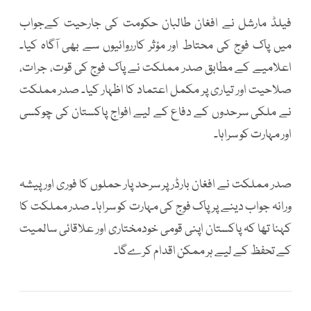
فیلڈ مارشل نے افغان طالبان حکومت کی جارحیت کےجواب
میں پاک فوج کی محتاط اور مؤثر کارروائیوں سے بھی آگاہ کیا۔
اعلامیے کے مطابق صدر مملکت نے پاک فوج کی قوت، جرات،
صلاحیت اور تیاری پر مکمل اعتماد کا اظہار کیا۔ صدر مملکت
نے ملکی سرحدوں کے دفاع کے لیے افواج پاکستان کی چوکسی
اور مہارت کو سراہا۔
صدر مملکت نے افغان بارڈر پر سرحد پار حملوں کا فوری اور پیشہ
ورانہ جواب دینے پرپاک فوج کی مہارت کو سراہا۔ صدر مملکت کا
کہنا تھا کہ پاکستان اپنی قومی خودمختاری اور علاقائی سالمیت
کے تحفظ کے لیے ہر ممکن اقدام کرےگا۔