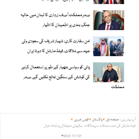
صدرِ مملکت آصف زرداری کا لبنان میں حالیہ
جنگ بندی پر اطمینان کا اظہار
امن سفارت کاری: شہباز شریف کی سعودی ولی
عہد سے ملاقات، فیلڈ مارشل کا دورۂ ایران
پانی کو سیاسی ہتھیار کے طور پر استعمال کرنے
کی کوشش کے سنگین نتائج نکلیں گے، صدر
مملکت
آپ یہاں ہیں:
صفحہ اول
پاکستان
قومی خبریں
فیلڈ مارشل کی صدر مملکت سےملاقات، سکیورٹی صورتحال پر تبادلہ خیال
BACK TO TOP