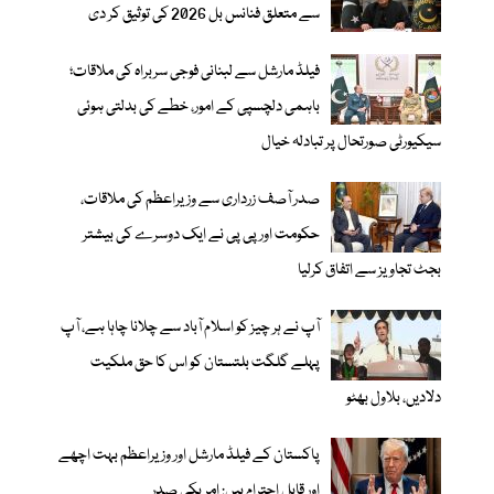
سے متعلق فنانس بل 2026 کی توثیق کر دی
فیلڈ مارشل سے لبنانی فوجی سربراہ کی ملاقات؛
باہمی دلچسپی کے امور، خطے کی بدلتی ہوئی
سیکیورٹی صورتحال پر تبادلہ خیال
صدر آصف زرداری سے وزیراعظم کی ملاقات،
حکومت اور پی پی نے ایک دوسرے کی بیشتر
بجٹ تجاویز سے اتفاق کرلیا
آپ نے ہر چیز کو اسلام آباد سے چلانا چاہا ہے، آپ
پہلے گلگت بلتستان کو اس کا حق ملکیت
دلادیں، بلاول بھٹو
پاکستان کے فیلڈ مارشل اور وزیراعظم بہت اچھے
اور قابل احترام ہیں: امریکی صدر