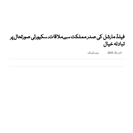
فیلڈ مارشل کی صدر مملکت سےملاقات، سکیورٹی صورتحال پر
تبادلہ خیال
اکتوبر 15, 2025
ویب ڈیسک