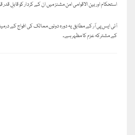
استحکام اور بین الاقوامی امن مشنز میں ان کے کردار کو قابلِ قدر قرا
آئی ایس پی آر کے مطابق یہ دورہ دونوں ممالک کی افواج کے درمیا
کے مشترکہ عزم کا مظہر ہے۔