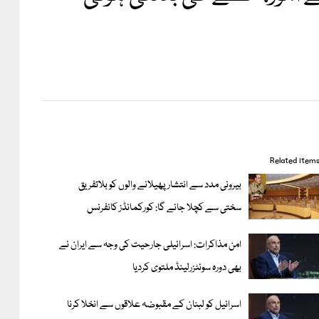
Related item
بیرونی مدد سے انتشار پھیلانے والوں کو بلاتفریق
سختی سے کچلا جائے گا: کورکمانڈز کانفرنس
امن مذاکرات: اسرائیلی جارحیت کی وجہ سے ایران نے
بھی دورہ سوئٹزرلینڈ ملتوی کردیا
اسرائیل کو لبنان کے مقبوضہ علاقوں سے انخلا کرنا