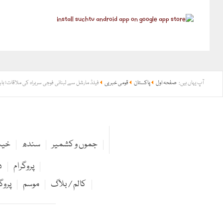
آپ یہاں ہیں:
صفحہ اول
پاکستان
قومی خبریں
فیلڈ مارشل سے لبنانی فوجی سربراہ کی ملاقات؛ با
جموں و کشمیر
سندھ
خیبر
پروگرام
د
کالم / بلاگ
موسم
پروگ