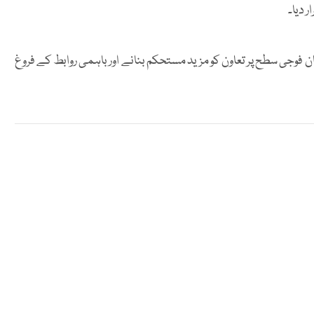
ر دیا۔
ن فوجی سطح پر تعاون کو مزید مستحکم بنانے اور باہمی روابط کے فروغ