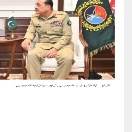
فائل فوٹو
فیلڈ مارشل جنرل سید عاصم منیر سے لبنانی فوجی سربراہ کی اہم ملاقات ہورہی ہے