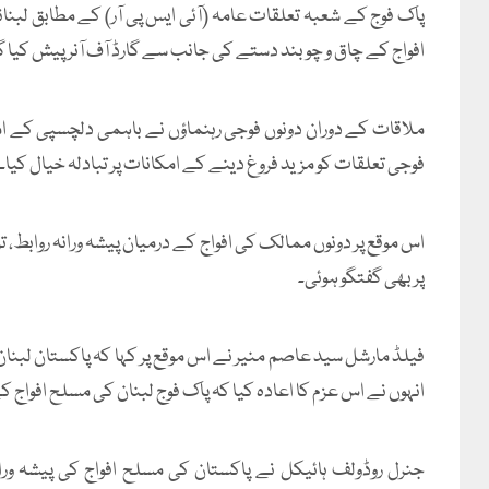
پاک فوج کے شعبہ تعلقات عامہ (آئی ایس پی آر) کے مطابق لبنانی
افواج کے چاق و چوبند دستے کی جانب سے گارڈ آف آنر پیش کیا گ
ملاقات کے دوران دونوں فوجی رہنماؤں نے باہمی دلچسپی کے امو
فوجی تعلقات کو مزید فروغ دینے کے امکانات پر تبادلہ خیال کیا۔
اس موقع پر دونوں ممالک کی افواج کے درمیان پیشہ ورانہ روابط، 
پر بھی گفتگو ہوئی۔
فیلڈ مارشل سید عاصم منیر نے اس موقع پر کہا کہ پاکستان لبنان 
انہوں نے اس عزم کا اعادہ کیا کہ پاک فوج لبنان کی مسلح افواج
جنرل روڈولف ہائیکل نے پاکستان کی مسلح افواج کی پیشہ وران