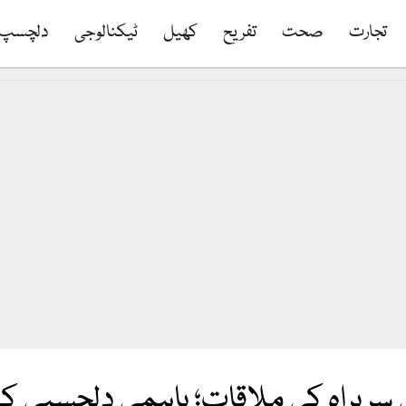
تجارت
صحت
تفریح
کھیل
ٹیکنالوجی
دلچسپ
 سربراہ کی ملاقات؛ باہمی دلچسپی کے