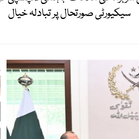
سیکیورٹی صورتحال پر تبادلہ خیال
s