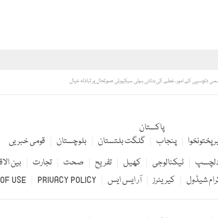
ہمی دلچسپی کے امور، خطے کی بدلتی ہوئی سیکیورٹی صورتحال پر تبادلہ خیال
پاکستان
 پختونخوا
پنجاب
گلگت بلتستان
بلوچستان
قومی خبریں
لچسپ
ٹیکنالوجی
کھیل
تفریح
صحت
تجارت
بین الاق
رام شیڈول
کیریئرز
آر ایس ایس
PRIVACY POLICY
OF USE