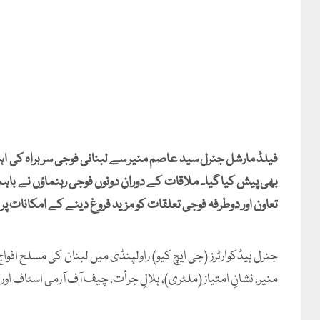
فیلڈ مارشل جنرل سید عاصم منیر سے لبنانی فوجی سربراہ کی اہم م
بھی پیش کیا گیا۔ ملاقات کے دوران دونوں فوجی رہنماؤں نے با
تعاون اور دوطرفہ فوجی تعلقات کو مزید فروغ دینے کے امکانات پر ت
جنرل ہیڈکوارٹرز (جی ایچ کیو) راولپنڈی میں لبنان کی مسلح اف
منیر، نشانِ امتیاز (ملٹری)، ہلالِ جرأت، چیف آف آرمی اسٹاف 