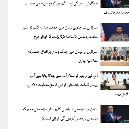
ہوگا، شہریوں کی اپنے گھروں کو واپسی ہونی چاہیے:
حمد باقر قالیباف
اسرائیل نے جنوبی لبنان میں حملے بند نہ کیے تو اسے
سخت ردعمل کا سامنا کرنا پڑے گا: ایرانی فوج
اسرائیل اور لبنان میں جنگ بندی پر اتفاق، مشترکہ
اعلامیہ جاری
آپ نے ہر چیز کو اسلام آباد سے چلانا چاہا ہے، آپ
پہلے گلگت بلتستان کو اس کا حق ملکیت دلادیں،
لاول بھٹو
لبنان اور غزہ میں اسرائیلی کارروائیاں مزاحمتی محور کو
ردعمل پر مجبور کر دیں گی: ایرانی اسپیکر