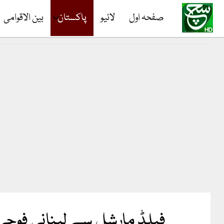
صفحہ اول
لائیو
پاکستان
بین الاقوامی
فیلڈ مارشل سے لبنانی فوجی