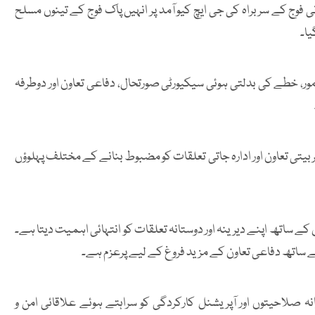
 فوج کے سربراہ کی جی ایچ کیو آمد پر انہیں پاک فوج کے تینوں مسلح
یا۔
ر، خطے کی بدلتی ہوئی سیکیورٹی صورتحال، دفاعی تعاون اور دوطرفہ
تربیتی تعاون اور ادارہ جاتی تعلقات کو مضبوط بنانے کے مختلف پہلوؤں
کے ساتھ اپنے دیرینہ اور دوستانہ تعلقات کو انتہائی اہمیت دیتا ہے۔
 کے ساتھ دفاعی تعاون کے مزید فروغ کے لیے پرعزم ہے۔
ہ صلاحیتوں اور آپریشنل کارکردگی کو سراہتے ہوئے علاقائی امن و