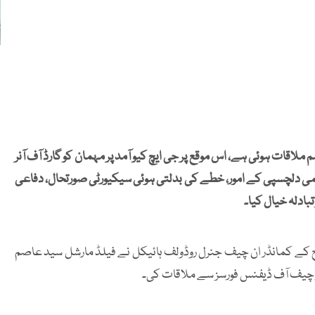
لاقات ہوئی ہے، اس موقع پر جی ایچ کیو آمد پر مہمان کو گارڈ آف آنر
ہمی دلچسپی کے امور، خطے کی بدلتی ہوئی سیکیورٹی صورتحال، دفاعی
بادلہ خیال کیا۔
واج کے کمانڈر ان چیف جنرل روڈولف ہائیکل نے فیلڈ مارشل سید عاصم
اور چیف آف ڈیفنس فورسز سے ملاقات کی۔