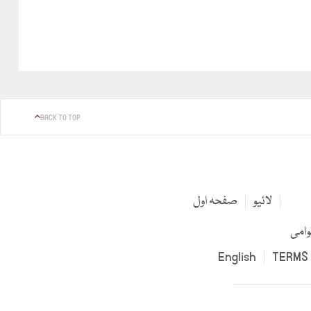
BACK TO TOP
لائیو
صفحہ اول
وامی
English
TERMS 