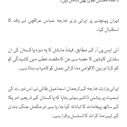
داخلہ محسن نقوی بھی شامل ہیں۔
تہران پہنچنے پر ایرانی وزیر خارجہ عباس عراقچی نے وفد کا
استقبال کیا۔
آئی ایس پی آر کے مطابق، فیلڈ مارشل کا یہ دورہ پاکستان کی ان
سفارتی کاوشوں کا حصہ ہے جن کا مقصد خطے میں کشیدگی کو
کم کرنا اور بین الاقوامی مذاکراتی عمل کو کامیاب بنانا ہے۔
ایرانی وزارتِ خارجہ کے ترجمان اسماعیل بقائی نے اس دورے کی
اہمیت پر روشنی ڈالتے ہوئے بتایا کہ پاکستان کے ذریعے امریکا
کے ساتھ پیغامات کا تبادلہ کیا جا رہا ہے اور مکمل جنگ بندی
کے لیے مذاکرات کا تسلسل برقرار ہے۔