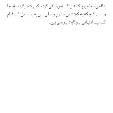
عالمی سطح پر پاکستان کے اس ثالثی کردار کو بہت زیادہ سراہا جا
رہا ہے کیونکہ یہ کوششیں مشرقِ وسطیٰ میں پائیدار امن کے قیام
کے لیے انتہائی اہم ثابت ہو رہی ہیں۔