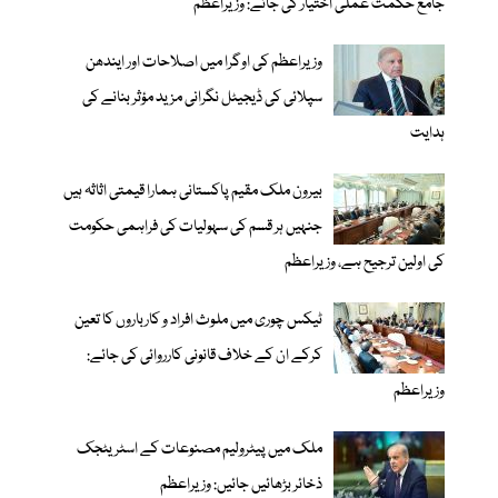
جامع حکمت عملی اختیار کی جائے: وزیراعظم
وزیراعظم کی اوگرا میں اصلاحات اور ایندھن
سپلائی کی ڈیجیٹل نگرانی مزید مؤثر بنانے کی
ہدایت
بیرون ملک مقیم پاکستانی ہمارا قیمتی اثاثہ ہیں
جنہیں ہر قسم کی سہولیات کی فراہمی حکومت
کی اولین ترجیح ہے، وزیراعظم
ٹیکس چوری میں ملوث افراد و کارباروں کا تعین
کرکے ان کے خلاف قانونی کارروائی کی جائے:
وزیراعظم
ملک میں پیٹرولیم مصنوعات کے اسٹریٹجک
ذخائر بڑھائیں جائیں: وزیراعظم