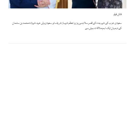
فائل فوٹو
سعودی عرب کے شہر جدہ کے قصرِ سلام میں وزیراعظم شہباز شریف اور سعودی ولی عہد شہزادہ محمد بن سلمان
کے درمیان ایک اہم ملاقات ہوئی ہے