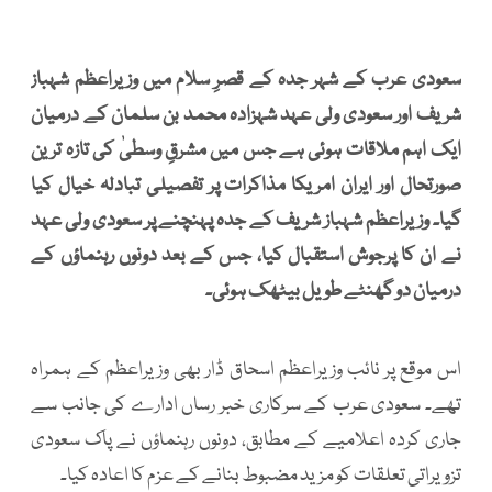
سعودی عرب کے شہر جدہ کے قصرِ سلام میں وزیراعظم شہباز
شریف اور سعودی ولی عہد شہزادہ محمد بن سلمان کے درمیان
ایک اہم ملاقات ہوئی ہے جس میں مشرقِ وسطیٰ کی تازہ ترین
صورتحال اور ایران امریکا مذاکرات پر تفصیلی تبادلہ خیال کیا
گیا۔ وزیراعظم شہباز شریف کے جدہ پہنچنے پر سعودی ولی عہد
نے ان کا پرجوش استقبال کیا، جس کے بعد دونوں رہنماؤں کے
درمیان دو گھنٹے طویل بیٹھک ہوئی۔
اس موقع پر نائب وزیراعظم اسحاق ڈار بھی وزیراعظم کے ہمراہ
تھے۔ سعودی عرب کے سرکاری خبر رساں ادارے کی جانب سے
جاری کردہ اعلامیے کے مطابق، دونوں رہنماؤں نے پاک سعودی
تزویراتی تعلقات کو مزید مضبوط بنانے کے عزم کا اعادہ کیا۔