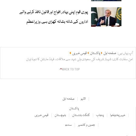
پوری قوم اپنی بہادر افواج اور قانون نافذ کرنے والے
اداروں کے شانہ بشانہ کھڑی ہے، وزیراعظم
آپ یہاں ہیں:
صفحہ اول
پاکستان
قومی خبریں
امن سفارت کاری: شہباز شریف کی سعودی ولی عہد سے ملاقات، فیلڈ مارشل کا دورۂ ایران
BACK TO TOP
لائیو
صفحہ اول
پاکستان
خیبر پختونخوا
پنجاب
گلگت بلتستان
بلوچستان
قومی خبریں
جموں و کشمیر
سندھ