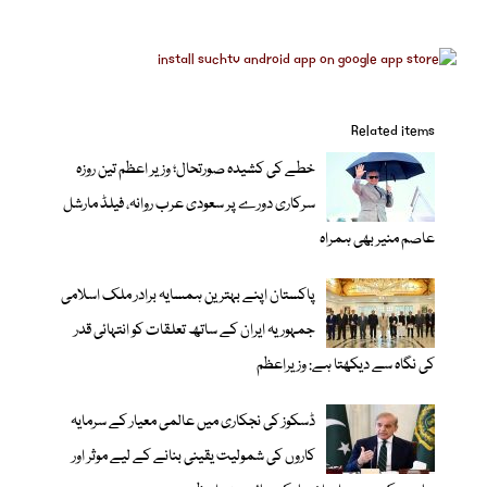
Related items
خطے کی کشیدہ صورتحال؛ وزیر اعظم تین روزہ
سرکاری دورے پر سعودی عرب روانہ، فیلڈ مارشل
عاصم منیر بھی ہمراہ
پاکستان اپنے بہترین ہمسایہ برادر ملک اسلامی
جمہوریہ ایران کے ساتھ تعلقات کو انتہائی قدر
کی نگاہ سے دیکھتا ہے: وزیراعظم
ڈسکوز کی نجکاری میں عالمی معیار کے سرمایہ
کاروں کی شمولیت یقینی بنانے کے لیے موثر اور