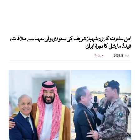
امن سفارت کاری: شہباز شریف کی سعودی ولی عہد سے ملاقات،
فیلڈ مارشل کا دورۂ ایران
اپریل 16, 2026
ویب ڈیسک