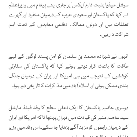
سوشل میڈیا پلیٹ فارم ’ایکس‘ پر جاری اپنے پیغام میں وزیراعظم
نے کہا کہ پاکستان اور سعودی عرب کے درمیان منفرد اور گہرے
تعلقات ہیں اور دونوں ممالک دفاعی معاہدوں کے تحت اہم
شراکت دار ہیں۔
انہوں نے شہزادہ محمد بن سلمان کو امن پسند لوگوں کے لیے
طاقت کا باعث قرار دیتے ہوئے کہا کہ پاکستان کی سفارتی
کوششوں کے نتیجے میں ہی امریکا اور ایران کے درمیان جنگ
بندی ممکن ہوئی اور اسلام آباد میں مذاکرات کا تاریخی دور ہوا۔
دوسری جانب، پاکستان کا ایک اعلیٰ سطح کا وفد فیلڈ مارشل
سید عاصم منیر کی قیادت میں تہران پہنچا تاکہ امریکا اور ایران
کے درمیان رابطوں کو مزید آگے بڑھایا جا سکے۔ اس وفد میں وزیر