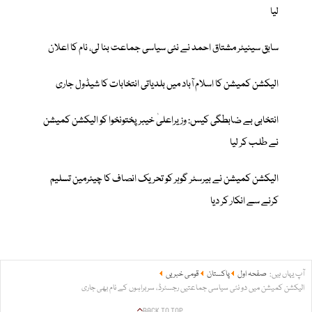
لیا
سابق سینیٹر مشتاق احمد نے نئی سیاسی جماعت بنا لی، نام کا اعلان
الیکشن کمیشن کا اسلام آباد میں بلدیاتی انتخابات کا شیڈول جاری
انتخابی بے ضابطگی کیس: وزیراعلیٰ خیبرپختونخوا کو الیکشن کمیشن
نے طلب کر لیا
الیکشن کمیشن نے بیرسٹر گوہر کو تحریک انصاف کا چیئرمین تسلیم
کرنے سے انکار کر دیا
آپ یہاں ہیں:
صفحہ اول
پاکستان
قومی خبریں
الیکشن کمیشن میں دو نئی سیاسی جماعتیں رجسٹرڈ، سربراہوں کے نام بھی جاری
BACK TO TOP