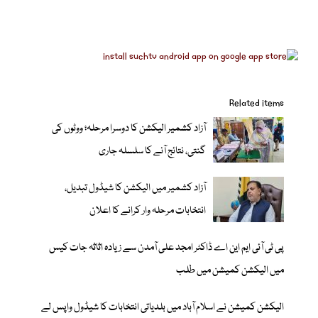
Related items
آزاد کشمیر الیکشن کا دوسرا مرحلہ؛ ووٹوں کی
گنتی، نتائج آنے کا سلسلہ جاری
آزاد کشمیر میں الیکشن کا شیڈول تبدیل،
انتخابات مرحلہ وار کرانے کا اعلان
پی ٹی آئی ایم این اے ڈاکٹر امجد علی آمدن سے زیادہ اثاثہ جات کیس
میں الیکشن کمیشن میں طلب
الیکشن کمیشن نے اسلام آباد میں بلدیاتی انتخابات کا شیڈول واپس لے