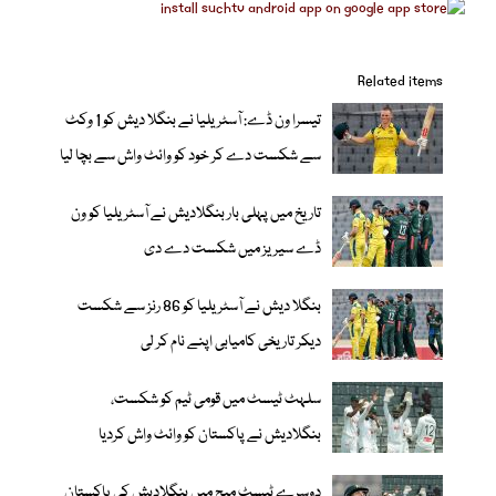
Related items
تیسرا ون ڈے: آسٹریلیا نے بنگلا دیش کو 1 وکٹ
سے شکست دے کر خود کو وائٹ واش سے بچا لیا
تاریخ میں پہلی بار بنگلادیش نے آسٹریلیا کو ون
ڈے سیریز میں شکست دے دی
بنگلا دیش نے آسٹریلیا کو 86 رنز سے شکست
دیکر تاریخی کامیابی اپنے نام کر لی
سلہٹ ٹیسٹ میں قومی ٹیم کو شکست،
بنگلادیش نے پاکستان کو وائٹ واش کردیا
دوسرے ٹیسٹ میچ میں بنگلادیش کی پاکستان