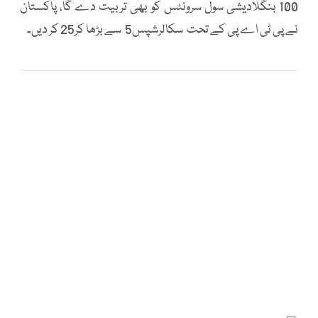
100 بنگلادیشی سول سرونٹس کو بھی تربیت دے گا، پاکستان
نے پی ٹی اے پی کے تحت سکالرشپس5 سے بڑھا کر25 کر دیں۔