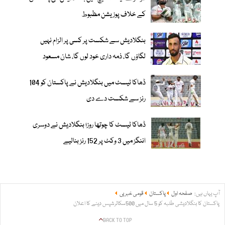
کے خلاف پوزیشن مظبوط
بنگلادیش سے شکست پر کسی پر الزام نہیں
لگاؤں گا، ذمہ داری خود لوں گا، شان مسعود
ڈھاکا ٹیسٹ میں بنگلادیش نے پاکستان کو 104
رنز سے شکست دے دی
ڈھاکا ٹیسٹ کا چوتھا روز؛ بنگلادیش نے دوسری
اننگز میں 3 وکٹ پر 152 رنز بنالیے
آپ یہاں ہیں:
صفحہ اول
پاکستان
قومی خبریں
پاکستان کا بنگلادیشی طلبہ کو 5 سال میں 500سکالرشپس دینے کا اعلان
BACK TO TOP