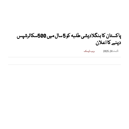
پاکستان کا بنگلادیشی طلبہ کو 5 سال میں 500سکالرشپس
دینے کا اعلان
اگست 24, 2025
ویب ڈیسک