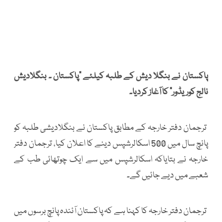
پاکستان نے بنگلا دیش کے طلبہ کیلئے “پاکستان ۔ بنگلادیش
نالج کوریڈور” کا آغاز کردیا۔
ترجمان دفتر خارجہ کے مطابق پاکستان نے بنگلادیشی طلبہ کو
پانچ سال میں 500 اسکالرشپس دینے کا اعلان کیا، ترجمان دفتر
خارجہ نے بتایاکہ اسکالرشپس میں سے ایک چوتھائی طب کے
شعبے میں دیے جائیں گے۔
ترجمان دفتر خارجہ کا کہنا ہے کہ پاکستان آئندہ پانچ برسوں میں