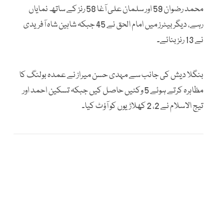
محمد رضوان 59 اور سلمان علی آغا 58 رنز کے ساتھ نمایاں
رہے، دیگر بیٹرز میں امام الحق نے 45 جبکہ شاہین شاہ آفریدی
نے 13 رنز بنائے۔
بنگلا دیش کی جانب سے مہدی حسن میراز نے عمدہ بولنگ کا
مظاہرہ کرتے ہوئے 5 وکٹیں حاصل کیں جبکہ تسکین احمد اور
تیج الاسلام نے 2، 2 کھلاڑیوں کو آؤٹ کیا۔