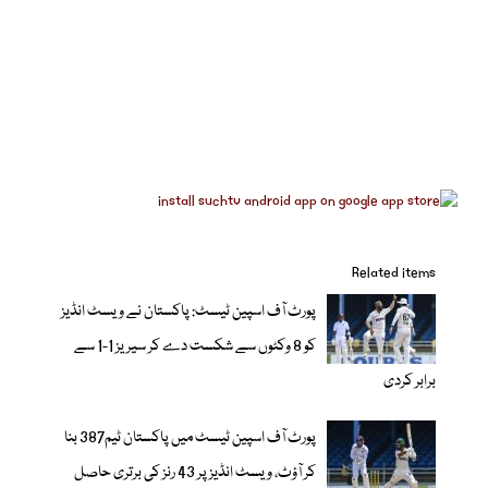
Related items
پورٹ آف اسپین ٹیسٹ: پاکستان نے ویسٹ انڈیز
کو 8 وکٹوں سے شکست دے کر سیریز 1-1 سے
برابر کردی
پورٹ آف اسپین ٹیسٹ میں پاکستان ٹیم387 بنا
کر آؤٹ، ویسٹ انڈیز پر 43 رنز کی برتری حاصل