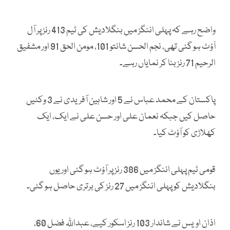
واضح رہے کہ پہلی اننگز میں بنگلادیش کی ٹیم 413 رنز پر آل
آؤٹ ہو گئی تھی، نجم الحسن شانتو 101، مومن الحق 91 اور مشفیق
الرحیم 71 رنز بنا کر نمایاں رہے۔
پاکستان کے محمد عباس نے 5 اور شاہین آفریدی نے 3 وکٹیں
حاصل کیں جبکہ نعمان علی اور حسن علی نے ایک، ایک
کھلاڑی کو آؤٹ کیا۔
قومی ٹیم پہلی اننگز میں 386 رنز پر آؤٹ ہو گئی اور یوں
بنگلادیش کو پہلی اننگز میں 27 رنز کی برتری حاصل ہو گئی۔
اذان اویس نے شاندار 103 رنز اسکور کیے، عبداللّٰہ فضل 60،