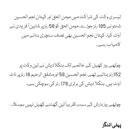
تیسری وکٹ کی شراکت میں مومن الحق اور کپتان نجم الحسین
شنتو نے 105 رنز جوڑے، مومن الحق کو 56 رنز پر شاہین آفریدی نے
آؤٹ کیا، کپتان نجم الحسین بھی نصف سنچری بنانے میں
کامیاب رہے۔
چوتھے روز کھیل کے خاتمے تک بنگلادیش نے تین وکٹ پر
152رنز بنالیے تھے، نجم الحسین 58 اورمشفق الرحیم 16 رنز پر ناٹ
آؤٹ ہیں، بنگلا دیش کی برتری 179 رنز کی ہوچکی ہے۔
چوتھے روز بارش کے سبب تقریباً تین گھنٹےکھیل نہیں ہوسکا۔
پہلی اننگز