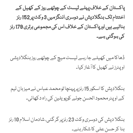
پاکستان کے خلاف پہلے ٹیسٹ کے چوتھے روز کے کھیل کے
اختتام تک بنگلادیش نے دوسری اننگز میں 3 وکٹ پر 152 رنز
بنالیے ہیں اور پاکستان کے خلاف اس کی مجموعی برتری 179 رنز
کی ہوگئی ہے۔
ڈھاکا میں کھیلے جا رہے ٹیسٹ میچ کے چوتھے روز بنگلادیشی
اوپنرز نے کھیل کا آغاز کیا۔
بنگلادیش کا اسکور 15 رنز پر پہنچا تو محمد عباس نے میزبان ٹیم
کے اوپنر محمود الحسن جوئے کو پویلین کی راہ دکھائی۔
بنگلا دیش کی دوسری وکٹ 23 رنز پر گر گئی، شادمان اسلام 10 رنز
بنا کر حسن علی کا شکار بنے۔