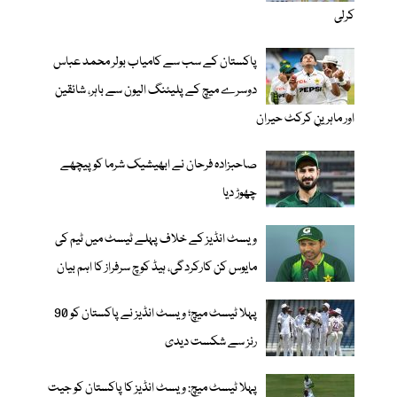
کرلی
پاکستان کے سب سے کامیاب بولر محمد عباس
دوسرے میچ کے پلیئنگ الیون سے باہر، شائقین
اور ماہرینِ کرکٹ حیران
صاحبزادہ فرحان نے ابھیشیک شرما کو پیچھے
چھوڑ دیا
ویسٹ انڈیز کے خلاف پہلے ٹیسٹ میں ٹیم کی
مایوس کن کارکردگی، ہیڈ کوچ سرفراز کا اہم بیان
پہلا ٹیسٹ میچ؛ ویسٹ انڈیز نے پاکستان کو 90
رنز سے شکست دیدی
پہلا ٹیسٹ میچ: ویسٹ انڈیز کا پاکستان کو جیت