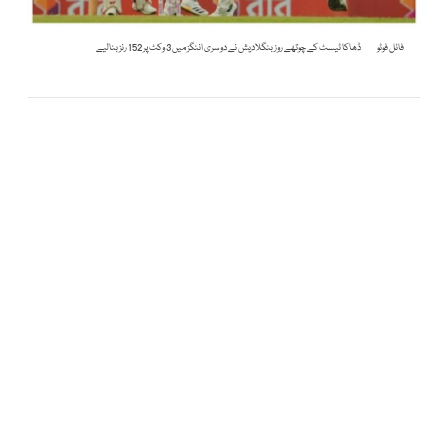
فائل فوٹو
ڈھاکا ٹیسٹ کے چوتھے روز بنگلادیش نے دوسری اننگز میں 3 وکٹ پر 152 رنز بنالیے