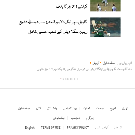
کیلئے 211 رنز کا ہدف
گلوبل سپر لیگ؛ لاہور قلندرز سے عبداللّٰہ شفیق
ریلیز، بنگلا دیش کے شمیم حسین شامل
آپ یہاں ہیں:
صفحہ اول
کھیل
ڈھاکا ٹیسٹ کا چوتھا روز؛ بنگلادیش نے دوسری اننگز میں 3 وکٹ پر 152 رنز بنالیے
BACK TO TOP
کھیل
تفریح
صحت
تجارت
بین الاقوامی
پاکستان
لائیو
صفحہ اول
پروگرام
دلچسپ
ٹیکنالوجی
کیریئرز
آر ایس ایس
PRIVACY POLICY
TERMS OF USE
English