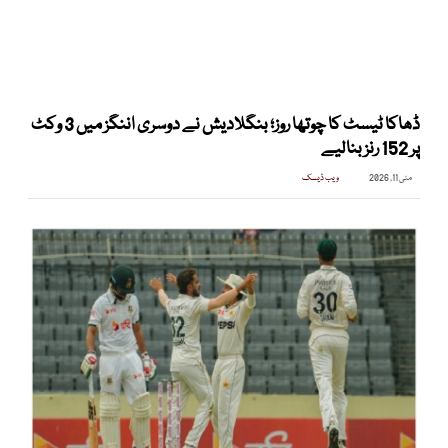
ڈھاکا ٹیسٹ کا چوتھا روز؛ بنگلادیش نے دوسری اننگز میں 3 وکٹ
پر 152 رنز بنالیے
مئی 11, 2026
ویب ڈیسک