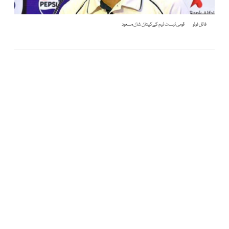
فائل فوٹو
قومی ٹیسٹ ٹیم کےکپتان شان مسعود