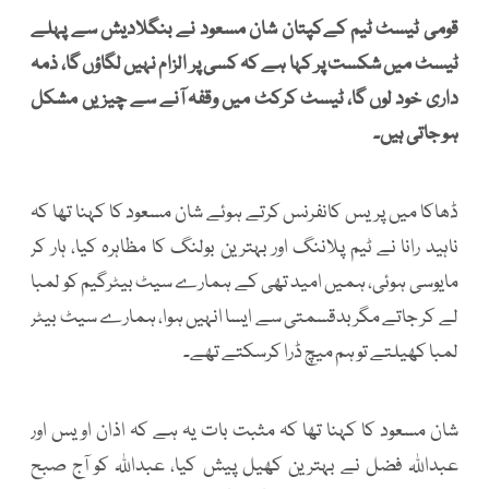
قومی ٹیسٹ ٹیم کےکپتان شان مسعود نے بنگلادیش سے پہلے
ٹیسٹ میں شکست پر کہا ہے کہ کسی پر الزام نہیں لگاؤں گا، ذمہ
داری خود لوں گا، ٹیسٹ کرکٹ میں وقفہ آنے سے چیزیں مشکل
ہو جاتی ہیں۔
ڈھاکا میں پریس کانفرنس کرتے ہوئے شان مسعود کا کہنا تھا کہ
ناہید رانا نے ٹیم پلاننگ اور بہترین بولنگ کا مظاہرہ کیا، ہار کر
مایوسی ہوئی، ہمیں امید تھی کے ہمارے سیٹ بیٹرگیم کو لمبا
لے کر جاتے مگر بدقسمتی سے ایسا انہیں ہوا، ہمارے سیٹ بیٹر
لمبا کھیلتے تو ہم میچ ڈرا کرسکتے تھے۔
شان مسعود کا کہنا تھا کہ مثبت بات یہ ہے کہ اذان اویس اور
عبداللہ فضل نے بہترین کھیل پیش کیا، عبداللہ کو آج صبح