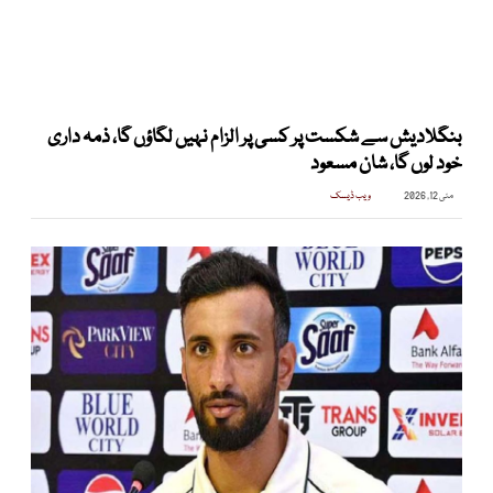
بنگلادیش سے شکست پر کسی پر الزام نہیں لگاؤں گا، ذمہ داری
خود لوں گا، شان مسعود
مئی 12, 2026
ویب ڈیسک