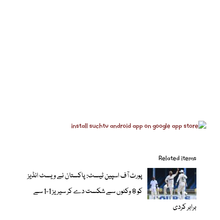
Related items
پورٹ آف اسپین ٹیسٹ: پاکستان نے ویسٹ انڈیز
کو 8 وکٹوں سے شکست دے کر سیریز 1-1 سے
برابر کردی