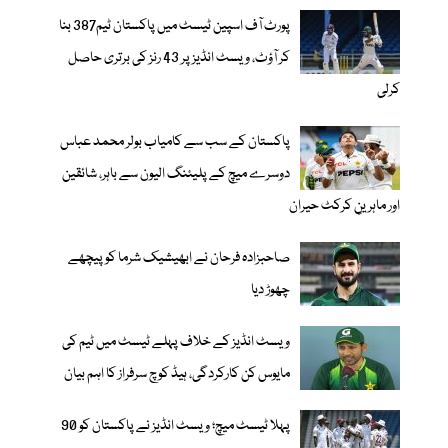
پورٹ آف اسپین ٹیسٹ میں پاکستان ٹیم387 بنا
کر آؤٹ، ویسٹ انڈیز پر 43 رنز کی برتری حاصل
کرلی
پاکستان کے سب سے کامیاب بولر محمد عباس
دوسرے میچ کے پلیئنگ الیون سے باہر، شائقین
اور ماہرینِ کرکٹ حیران
صاحبزادہ فرحان نے ابھیشیک شرما کو پیچھے
چھوڑ دیا
ویسٹ انڈیز کے خلاف پہلے ٹیسٹ میں ٹیم کی
مایوس کن کارکردگی، ہیڈ کوچ سرفراز کا اہم بیان
پہلا ٹیسٹ میچ؛ ویسٹ انڈیز نے پاکستان کو 90