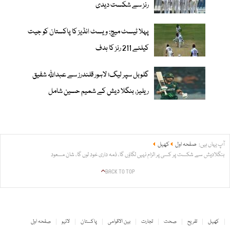
رنز سے شکست دیدی
پہلا ٹیسٹ میچ: ویسٹ انڈیز کا پاکستان کو جیت
کیلئے 211 رنز کا ہدف
گلوبل سپر لیگ؛ لاہور قلندرز سے عبداللّٰہ شفیق
ریلیز، بنگلا دیش کے شمیم حسین شامل
آپ یہاں ہیں:
صفحہ اول
کھیل
بنگلادیش سے شکست پر کسی پر الزام نہیں لگاؤں گا، ذمہ داری خود لوں گا، شان مسعود
BACK TO TOP
کھیل
تفریح
صحت
تجارت
بین الاقوامی
پاکستان
لائیو
صفحہ اول