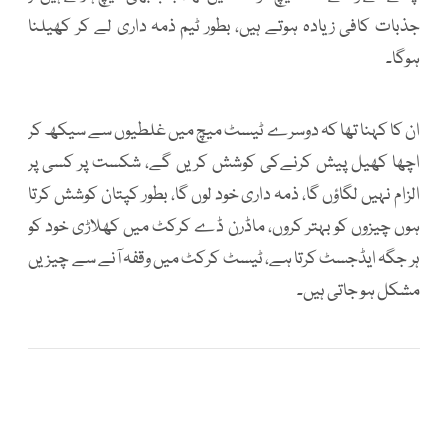
جذبات کافی زیادہ ہوتے ہیں، بطور ٹیم ذمہ داری لے کر کھیلنا
ہوگا۔
ان کا کہنا تھا کہ دوسرے ٹیسٹ میچ میں غلطیوں سے سیکھ کر
اچھا کھیل پیش کرنےکی کوشش کریں گے، شکست پر کسی پر
الزام نہیں لگاؤں گا، ذمہ داری خود لوں گا، بطور کپتان کوشش کرتا
ہوں چیزوں کو بہتر کروں، ماڈرن ڈے کرکٹ میں کھلاڑی خود کو
ہر جگہ ایڈجسٹ کرتا ہے، ٹیسٹ کرکٹ میں وقفہ آنے سے چیزیں
مشکل ہو جاتی ہیں۔