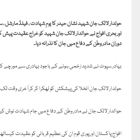
حولدار لالک جان شہید نشان حیدر کا یوم شہادت ، فیلڈ مارشل 
اور بحری افواج نے حوالدار لالک جان شہید کو خراج عقیدت پیش 
دوران مادر وطن کے دفاع میں جان کا نذرانہ دیا۔
بہادر سپوت نے شدید زخمی ہونے کے باجود بہادری سے مورچے کا 
حولدار لالک جان انخلا کی پیشکش کو ٹھکرا کر کر آخری وقت تک 
حوالدار لالک جان نے مادر وطن کے دفاع میں جام شہادت نوش کیا
افواج پاکستان اور پوری قوم ان کی عظیم قربانی کو عقیدت کیساتھ