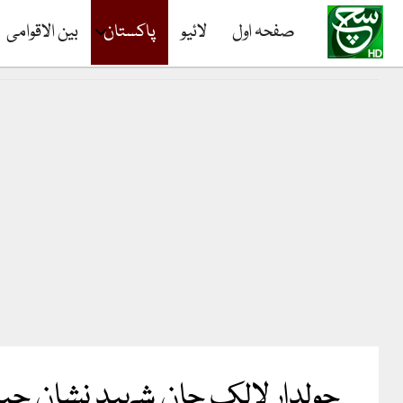
صفحہ اول
لائیو
پاکستان
بین الاقوامی
حولدار لالک جان شہید نشان حید