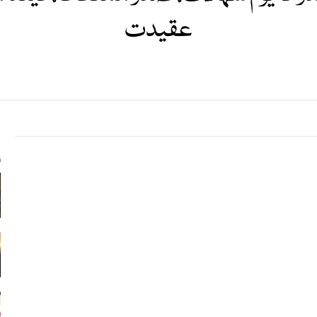
عقیدت
s