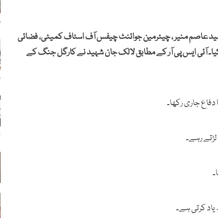
س
، سید عاصم منیر ، چیئرمین جوائنٹ چیفس آف اسٹاف کمیٹی، فضائی
کیا۔ آئی ایس پی آر کے مطابق لالک جان شہید نے کارگل جنگ کے
ا
دفاع جاری رکھا۔
ب
لڑتے رہے۔
۔
 یاد کرتی ہے۔