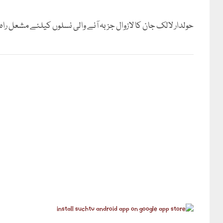
حولدار لالک جان کا لازوال جزبہ آنے والی نسلوں کیلئے مشعل راہ