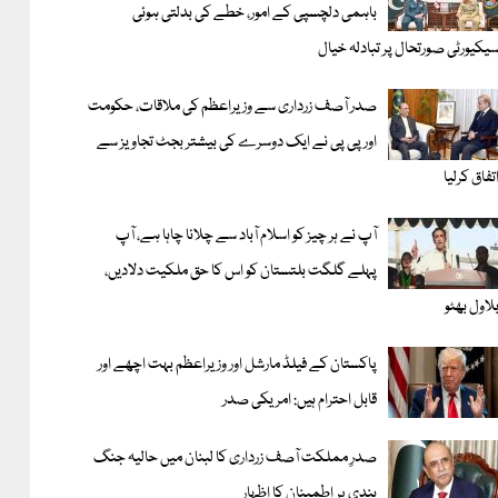
باہمی دلچسپی کے امور، خطے کی بدلتی ہوئی
یکیورٹی صورتحال پر تبادلہ خیال
صدر آصف زرداری سے وزیراعظم کی ملاقات، حکومت
اور پی پی نے ایک دوسرے کی بیشتر بجٹ تجاویز سے
تفاق کرلیا
آپ نے ہر چیز کو اسلام آباد سے چلانا چاہا ہے، آپ
پہلے گلگت بلتستان کو اس کا حق ملکیت دلادیں،
لاول بھٹو
پاکستان کے فیلڈ مارشل اور وزیراعظم بہت اچھے اور
قابل احترام ہیں: امریکی صدر
صدرِ مملکت آصف زرداری کا لبنان میں حالیہ جنگ
بندی پر اطمینان کا اظہار