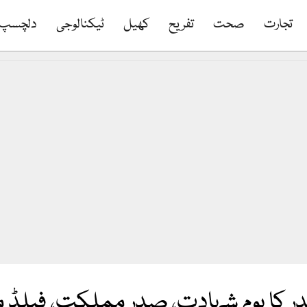
تجارت
صحت
تفریح
کھیل
ٹیکنالوجی
دلچسپ
ر کا یوم شہادت، صدر مملکت، فیلڈ ما