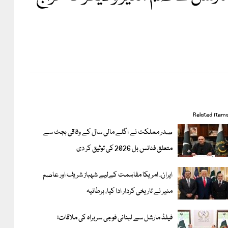
Related item
صدر مملکت نے اگلے مالی سال کے وفاقی بجٹ سے
متعلق فنانس بل 2026 کی توثیق کر دی
ایران، امریکا مفاہمت کےلیے شہباز شریف اور عاصم
منیر نے تاریخی کردار ادا کیا، برطانیہ
فیلڈ مارشل سے لبنانی فوجی سربراہ کی ملاقات؛