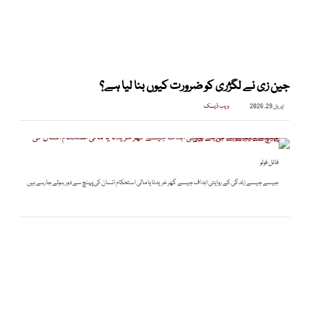
جین زی نے لگژری کو ضرورت کیوں بنا لیا ہے؟
اپریل 29, 2026
ویب ڈیسک
فائل فوٹو
جیسے جیسے زندگی کے روایتی اہداف جیسے گھر خریدنا یا مالی استحکام انسان کی پہنچ سے دور ہوتے جارہے ہیں