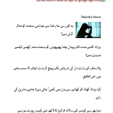
Related items
وہ کون سی عام غذا ہے جو ذہنی صحت کو متاثر
کرتی ہے؟
روزانہ کتنے منٹ تک پیدل چلنا پھیپھڑوں کو صحت مند رکھنے کیلئے
ضروری ہے؟
پلاسٹک کے ذرات دل کی شریانوں تک پہنچ کر ہارٹ اٹیک کا سبب بنتے
ہیں، نئی تحقیق
کیا روزانہ کھانا کم کھانے سے وزن میں کمی آجاتی ہے؟ جانیے ماہرین کی
رائے
دنیا بھر سے کینسر کے سالانہ 2 کروڑ 6 لاکھ نئے کیسز رپورٹ ہو رہے