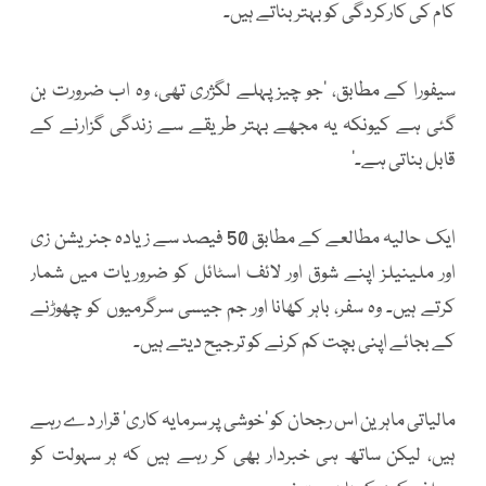
کام کی کارکردگی کو بہتر بناتے ہیں۔
سیفورا کے مطابق، ’جو چیز پہلے لگژری تھی، وہ اب ضرورت بن
گئی ہے کیونکہ یہ مجھے بہتر طریقے سے زندگی گزارنے کے
قابل بناتی ہے۔‘
ایک حالیہ مطالعے کے مطابق 50 فیصد سے زیادہ جنریشن زی
اور ملینیلز اپنے شوق اور لائف اسٹائل کو ضروریات میں شمار
کرتے ہیں۔ وہ سفر، باہر کھانا اور جم جیسی سرگرمیوں کو چھوڑنے
کے بجائے اپنی بچت کم کرنے کو ترجیح دیتے ہیں۔
مالیاتی ماہرین اس رجحان کو ’خوشی پر سرمایہ کاری‘ قرار دے رہے
ہیں، لیکن ساتھ ہی خبردار بھی کر رہے ہیں کہ ہر سہولت کو