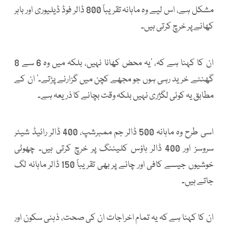
مشکل ہے، اس لیے وہ ماہانہ تقریباً 800 ڈالر فوڈ ڈیلیوری اور باہر
کھانے پر خرچ کرتی ہیں۔
ان کا کہنا ہے کہ، ’یہ محض کھانا نہیں، بلکہ میں وہ 6 سے 8
گھنٹے خرید رہی ہوں جو مجھے کچن میں گزارنے پڑتے۔‘ ان کے
مطابق یہ کوئی لگژری نہیں بلکہ وقت بچانے کا ذریعہ ہے۔
اسی طرح وہ ماہانہ 500 ڈالر جم ممبرشپ، 400 ڈالر رائیڈ شیئر
سروسز اور 400 ڈالر ہاؤس کلیننگ پر خرچ کرتی ہیں۔ چھوٹی
خوشیوں جیسے کافی اور چائے پر بھی تقریباً 150 ڈالر ماہانہ لگ
جاتے ہیں۔
ان کا کہنا ہے کہ یہ تمام اخراجات ان کی صحت، ذہنی سکون اور