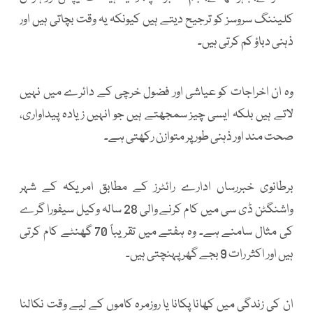
کلیننگ سروسز کو ترجیح دیتے ہیں کیونکہ یہ وقت بچاتی ہیں اور
ذہنی دباؤ کم کرتی ہیں۔
وہ ان اخراجات کو عیاشی اور فضول خرچی کے دائرے میں نہیں
لاتے ہیں بلکہ ایسی چیز سمجھتے ہیں جو انہیں زیادہ پیداواری،
صحت مند اور ذہنی طور پر متوازن رکھتی ہے۔
برطانوی خبررساں ادارے رائٹرز کے مطابق امریکہ کے شہر
واشنگٹن ڈی سی میں کام کرنے والی 28 سالہ وکیل سیفورا گرے
کی مثال سامنے ہے۔ وہ ہفتے میں تقریباً 70 گھنٹے کام کرتی
ہیں اور اکثر رات 9 بجے گھر پہنچتی ہیں۔
ان کی زندگی میں کھانا پکانا یا روزمرہ کاموں کے لیے وقت نکالنا