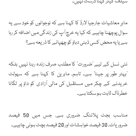
سیلف کیئر کہنا درست نہیں۔
ماہرِ معاشیات جارجیا لارڈ کا کہنا ہے کہ نوجوانوں کو خود سے یہ
سوال پوچھنا چاہیے کہ کیا یہ خرچ آپ کی زندگی میں اضافہ کر رہا
ہے یا یہ محض کسی ذہنی دباؤ کو چھپانے کا ذریعہ ہے؟
نئی نسل کے لیے ’ضرورت‘ کا مطلب صرف زندہ رہنا نہیں بلکہ
’بہتر طور پر جینا‘ ہے۔ تاہم، ماہرین کا کہنا ہے کہ سہولت
خریدنے کے چکر میں مستقبل کی مالی آزادی کو داؤ پر لگانا
خطرناک ثابت ہو سکتا ہے۔
مناسب بجٹ پلاننگ ضروری ہے، جس میں 50 فیصد
ضروریات، 30 فیصد خواہشات اور 20 فیصد بچت ہونی چاہیے۔