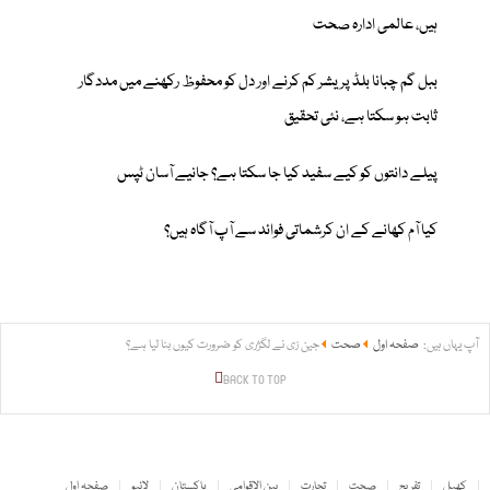
ہیں، عالمی ادارہ صحت
ببل گم چبانا بلڈ پریشر کم کرنے اور دل کو محفوظ رکھنے میں مددگار
ثابت ہو سکتا ہے، نئی تحقیق
پیلے دانتوں کو کیے سفید کیا جا سکتا ہے؟ جانیے آسان ٹپس
کیا آم کھانے کے ان کرشماتی فوائد سے آپ آگاہ ہیں؟
آپ یہاں ہیں:
صفحہ اول
صحت
جین زی نے لگژری کو ضرورت کیوں بنا لیا ہے؟
BACK TO TOP
کھیل
تفریح
صحت
تجارت
بین الاقوامی
پاکستان
لائیو
صفحہ اول