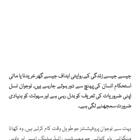
جیسے جیسے زندگی کے روایتی اہداف جیسے گھر خریدنا یا مالی
استحکام انسان کی پہنچ سے دور ہوتے جارہے ہیں، نوجوان نسل
اپنی ضروریات کی تعریف کو بدل رہی ہے اور سہولت کو بنیادی
ضرورت سمجھنے لگی ہے۔
بہت سے نوجوان پروفیشنلز جو طویل وقت کام کرتے ہیں، وہ کھانا
منگوانے، باہر کھانے، جم ممبرشپ، رائیڈ ہیلنگ ایپس اور ہاؤس