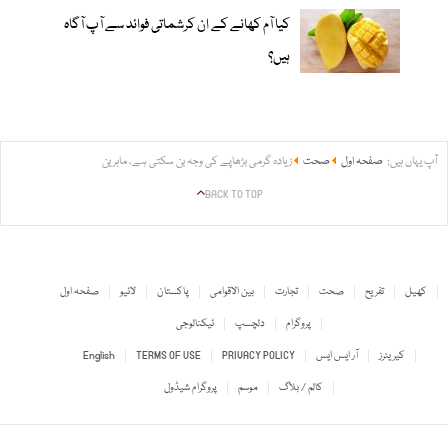
کیا آم کھانے کے ان کرشماتی فوائد سے آپ آگاہ
ہیں؟
آپ یہاں ہیں:
صفحہ اول
صحت
زیادہ گرمی بڑھاپے کی وجہ بن سکتی ہے، ماہرین
BACK TO TOP
کھیل
تفریح
صحت
تجارت
بین الاقوامی
پاکستان
لائیو
صفحہ اول
پروگرام
دلچسپ
ٹیکنالوجی
کیریئرز
آر ایس ایس
PRIVACY POLICY
TERMS OF USE
English
کالم / بلاگ
موسم
پروگرام شیڈول