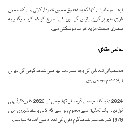
ایک اور ماہر نے کہا کہ یہ تحقیق ہمیں خبردار کرتی ہے کہ ہمیں
فوری طور پر گرین ہاؤس گیسوں کے اخراج کو کم کرنا ہوگا ورنہ
ہماری صحت مزید خراب ہو سکتی ہے۔
عالمی حقائق:
موسمیاتی تبدیلی کی وجہ سے دنیا بھر میں شدید گرمی کی لہریں
زیادہ عام ہو رہی ہیں۔
2024 دنیا کا سب سے گرم سال تھا، جس نے 2023 کا ریکارڈ بھی
توڑ دیا۔ ایک تحقیق سے معلوم ہوا ہے کہ کئی بڑے شہروں میں
1970 کے بعد سے شدید گرم دنوں کی تعداد میں اضافہ ہوا ہے۔