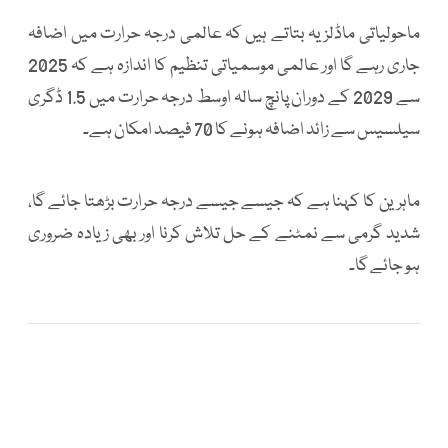
ماحولیاتی ماڈلز یہ بتاتے ہیں کہ عالمی درجہ حرارت میں اضافہ
جاری رہے گا اور عالمی موسمیاتی تنظیم کا اندازہ ہے کہ 2025
سے 2029 کے دوران پانچ سالہ اوسط درجہ حرارت میں 1.5 ڈگری
سیلسیس سے زائد اضافہ ہونے کا 70 فیصد امکان ہے۔
ماہرین کا کہنا ہے کہ جیسے جیسے درجہ حرارت بڑھتا جائے گا،
شدید گرمی سے نمٹنے کے حل تلاش کرنا اور بھی زیادہ ضروری
ہو جائے گا۔