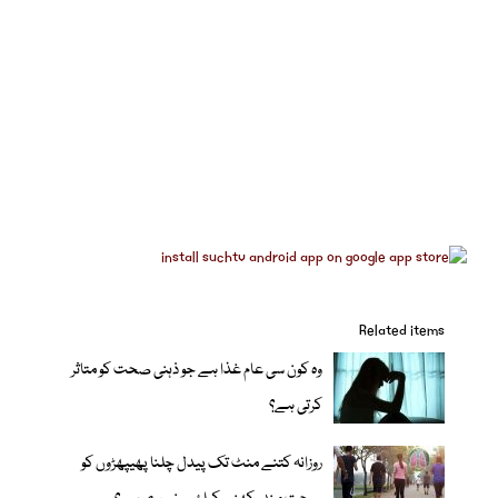
Related items
وہ کون سی عام غذا ہے جو ذہنی صحت کو متاثر
کرتی ہے؟
روزانہ کتنے منٹ تک پیدل چلنا پھیپھڑوں کو