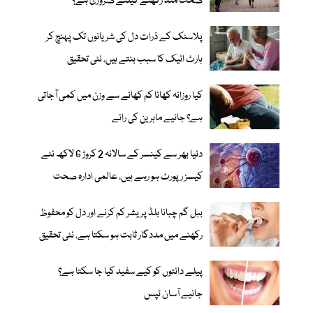
صحت مند رکھنے کیلئے ضروری ہے؟
پلاسٹک کے ذرات دل کی شریانوں تک پہنچ کر
ہارٹ اٹیک کا سبب بنتے ہیں، نئی تحقیق
کیا روزانہ کھانا کم کھانے سے وزن میں کمی آجاتی
ہے؟ جانیے ماہرین کی رائے
دنیا بھر سے کینسر کے سالانہ 2 کروڑ 6 لاکھ نئے
کیسز رپورٹ ہو رہے ہیں، عالمی ادارہ صحت
ببل گم چبانا بلڈ پریشر کم کرنے اور دل کو محفوظ
رکھنے میں مددگار ثابت ہو سکتا ہے، نئی تحقیق
پیلے دانتوں کو کیے سفید کیا جا سکتا ہے؟
جانیے آسان ٹپس