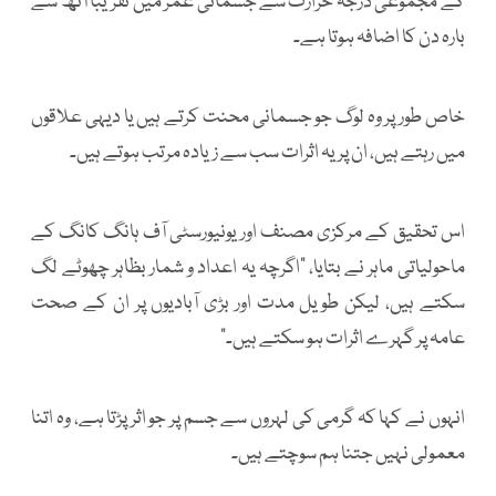
کے مجموعی درجہ حرارت سے جسمانی عمر میں تقریباً آٹھ سے
بارہ دن کا اضافہ ہوتا ہے۔
خاص طور پر وہ لوگ جو جسمانی محنت کرتے ہیں یا دیہی علاقوں
میں رہتے ہیں، ان پر یہ اثرات سب سے زیادہ مرتب ہوتے ہیں۔
اس تحقیق کے مرکزی مصنف اور یونیورسٹی آف ہانگ کانگ کے
ماحولیاتی ماہر نے بتایا، ”اگرچہ یہ اعداد و شمار بظاہر چھوٹے لگ
سکتے ہیں، لیکن طویل مدت اور بڑی آبادیوں پر ان کے صحت
عامہ پر گہرے اثرات ہو سکتے ہیں۔“
انہوں نے کہا کہ گرمی کی لہروں سے جسم پر جو اثر پڑتا ہے، وہ اتنا
معمولی نہیں جتنا ہم سوچتے ہیں۔