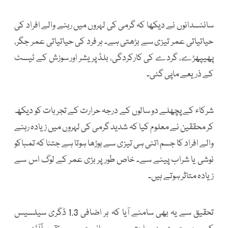
سائنسدانوں نے دیکھا کہ گرمی کی لہروں میں رہنے والے افراد کی
حیاتیاتی عمر تیزی سے بڑھتی ہے۔ ہر فرد کی حیاتیاتی عمر جگر،
پھیپھڑے، گردے کی کارکردگی، بلڈ پریشر اور سوزش کے ٹیسٹ
کے ذریعے ماپی گئی۔
شرکاء کے پچھلے دو سالوں کے درجہ حرارت کے تجربات کو دیکھ
کر محققین نے معلوم کیا کہ شدید گرمی کی لہروں میں زیادہ رہنے
والے افراد کا جسم اتنی ہی تیزی سے بوڑھا ہوتا ہے جتنا کہ تمباکو
نوشی یا شراب پینے سے۔ خاص طور پر بڑی عمر کے لوگ اس سے
زیادہ متاثر ہوتے ہیں۔
تحقیق سے یہ بھی سامنے آیا کہ ہر اضافی 1.3 ڈگری سیلسیس