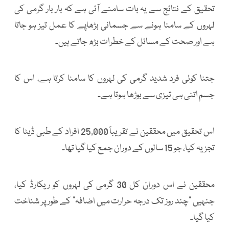
تحقیق کے نتائج سے یہ بات سامنے آئی ہے کہ بار بار گرمی کی
لہروں کے سامنا ہونے سے جسمانی بڑھاپے کا عمل تیز ہو جاتا
ہے اور صحت کے مسائل کے خطرات بڑھ جاتے ہیں۔
جتنا کوئی فرد شدید گرمی کی لہروں کا سامنا کرتا ہے، اس کا
جسم اتنی ہی تیزی سے بوڑھا ہوتا ہے۔
اس تحقیق میں محققین نے تقریباً 25,000 افراد کے طبی ڈیٹا کا
تجزیہ کیا، جو 15 سالوں کے دوران جمع کیا گیا تھا۔
محققین نے اس دوران کل 30 گرمی کی لہروں کو ریکارڈ کیا،
جنہیں “چند روز تک درجہ حرارت میں اضافہ” کے طور پر شناخت
کیا گیا۔