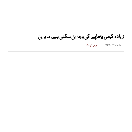
زیادہ گرمی بڑھاپے کی وجہ بن سکتی ہے، ماہرین
اگست 29, 2025
ویب ڈیسک