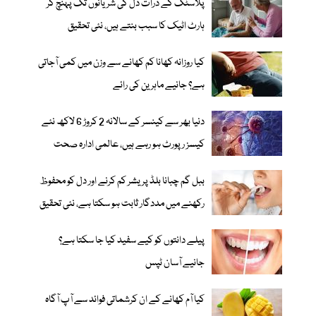
پلاسٹک کے ذرات دل کی شریانوں تک پہنچ کر
ہارٹ اٹیک کا سبب بنتے ہیں، نئی تحقیق
کیا روزانہ کھانا کم کھانے سے وزن میں کمی آجاتی
ہے؟ جانیے ماہرین کی رائے
دنیا بھر سے کینسر کے سالانہ 2 کروڑ 6 لاکھ نئے
کیسز رپورٹ ہو رہے ہیں، عالمی ادارہ صحت
ببل گم چبانا بلڈ پریشر کم کرنے اور دل کو محفوظ
رکھنے میں مددگار ثابت ہو سکتا ہے، نئی تحقیق
پیلے دانتوں کو کیے سفید کیا جا سکتا ہے؟
جانیے آسان ٹپس
کیا آم کھانے کے ان کرشماتی فوائد سے آپ آگاہ