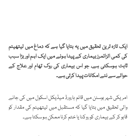
ایک تازہ ترین تحقیق میں یہ بتایا گیا ہے کہ دماغ میں لیتھیئم
کی کمی الزائمرز بیماری کے پیدا ہونے میں ایک اہم اور بڑا سبب
ثابت ہوسکتی ہے، جو اس بیماری کی روک تھام اور علاج کے
حوالے سے نئے امکانات پیدا کرتی ہے۔
امریکی شہر بوسٹن میں قائم ہارورڈ میڈیکل اسکول میں کی جانے
والی تحقیق میں بتایا گیا کہ مستقبل میں لیتھیئم کی مقدار کو
قابو کر کے بیماری کو روکنا یا ختم کرنا ممکن ہو سکتا ہے۔