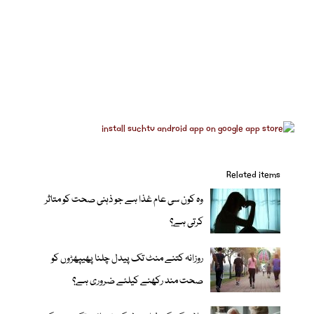
Related items
وہ کون سی عام غذا ہے جو ذہنی صحت کو متاثر
کرتی ہے؟
روزانہ کتنے منٹ تک پیدل چلنا پھیپھڑوں کو
صحت مند رکھنے کیلئے ضروری ہے؟