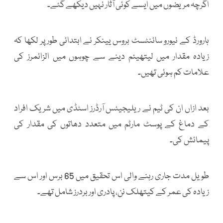
اگرچہ مریضوں میں ایسے کوئی آثار نہیں دیکھے گئے۔
ہارورڈ کے نیورو سائنٹسٹ بروس یینکر نے ابتدائی طور پر لکھا کہ
زیادہ مقدار میں لیتھیئم دینے سے چوہوں میں الزائمرز کی
علامات کم ہوئی تھیں۔
بعد ازاں ان کی ٹیم نے ریلیجیئس آرڈرز اسٹڈی میں شریک افراد
کے دماغ کے پوسٹ مارٹم میں متعدد دھاتوں کی مقدار کی
پیمائش کی۔
طویل مدت جاری رہنے والی اس تحقیق میں 65 برس اور اس سے
زیادہ کی عمر کے کیتھلک نن، پادری اور بردرز شامل تھے۔