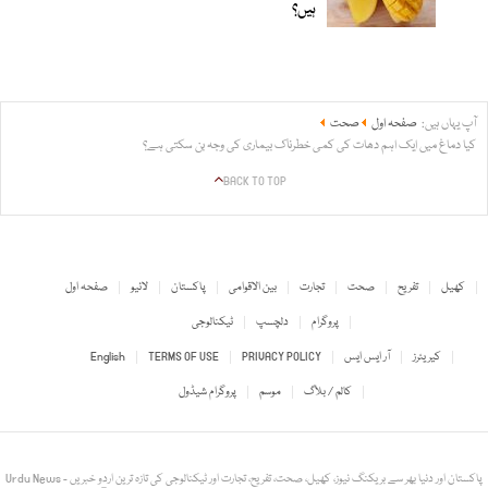
ہیں؟
آپ یہاں ہیں:
صفحہ اول
صحت
کیا دماغ میں ایک اہم دھات کی کمی خطرناک بیماری کی وجہ بن سکتی ہے؟
BACK TO TOP
کھیل
تفریح
صحت
تجارت
بین الاقوامی
پاکستان
لائیو
صفحہ اول
پروگرام
دلچسپ
ٹیکنالوجی
کیریئرز
آر ایس ایس
PRIVACY POLICY
TERMS OF USE
English
کالم / بلاگ
موسم
پروگرام شیڈول
Urdu News - پاکستان اور دنیا بھر سے بریکنگ نیوز، کھیل، صحت، تفریح، تجارت اور ٹیکنالوجی کی تازہ ترین اردو خبریں