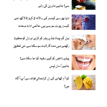
ہے؟ جانیے ماہرین کی رائے
دنیا بھر سے کینسر کے سالانہ 2 کروڑ 6 لاکھ نئے
کیسز رپورٹ ہو رہے ہیں، عالمی ادارہ صحت
ببل گم چبانا بلڈ پریشر کم کرنے اور دل کو محفوظ
رکھنے میں مددگار ثابت ہو سکتا ہے، نئی تحقیق
پیلے دانتوں کو کیے سفید کیا جا سکتا ہے؟
جانیے آسان ٹپس
کیا آم کھانے کے ان کرشماتی فوائد سے آپ آگاہ
ہیں؟