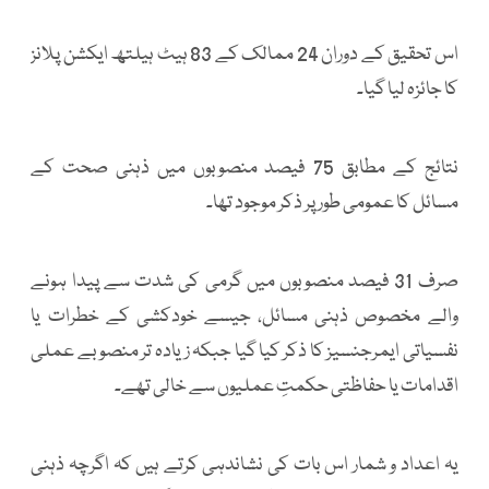
اس تحقیق کے دوران 24 ممالک کے 83 ہیٹ ہیلتھ ایکشن پلانز
کا جائزہ لیا گیا۔
نتائج کے مطابق 75 فیصد منصوبوں میں ذہنی صحت کے
مسائل کا عمومی طور پر ذکر موجود تھا۔
صرف 31 فیصد منصوبوں میں گرمی کی شدت سے پیدا ہونے
والے مخصوص ذہنی مسائل، جیسے خودکشی کے خطرات یا
نفسیاتی ایمرجنسیز کا ذکر کیا گیا جبکہ زیادہ تر منصوبے عملی
اقدامات یا حفاظتی حکمتِ عملیوں سے خالی تھے۔
یہ اعداد و شمار اس بات کی نشاندہی کرتے ہیں کہ اگرچہ ذہنی