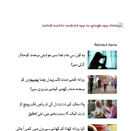
Related items
وہ کون سی عام غذا ہے جو ذہنی صحت کو متاثر
کرتی ہے؟
روزانہ کتنے منٹ تک پیدل چلنا پھیپھڑوں کو
صحت مند رکھنے کیلئے ضروری ہے؟
پلاسٹک کے ذرات دل کی شریانوں تک پہنچ کر
ہارٹ اٹیک کا سبب بنتے ہیں، نئی تحقیق
کیا روزانہ کھانا کم کھانے سے وزن میں کمی آجاتی