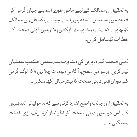
یہ تحقیق ان ممالک کے لیے خاص طور پر اہم ہے جہاں گرمی کی
شدت میں مسلسل اضافہ ہو رہا ہے، جیسے پاکستان، ان ممالک
کو چاہیے کہ اپنے ہیٹ ہیلتھ ایکشن پلانز میں ذہنی صحت کے
خطرات کو شامل کریں۔
ذہنی صحت کے ماہرین کی مشاورت سے عملی حکمتِ عملیاں
تیار کریں اور عوامی سطح پر آگاہی مہمات چلائیں تاکہ لوگ گرمی
کے دوران اپنی ذہنی صحت کا بہتر خیال رکھ سکیں۔
یہ تحقیق اس جانب واضح اشارہ کرتی ہے کہ ماحولیاتی تبدیلیوں
کے اس دور میں ذہنی صحت کو نظرانداز کرنا ایک بڑی غفلت
ہوسکتی ہے۔