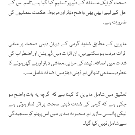
صحت کو ایک مسئلہ کے طور پر تسلیم کیا گیا ہے، تاہم اس کے
حل کے لیے ابھی بھی واضح مؤثر اور مربوط حکمت عملیوں کی
ضرورت ہے۔
ماہرین کے مطابق شدید گرمی کے دوران ذہنی صحت پر منفی
اثرات مرتب ہو سکتے ہیں, ان اثرات میں ڈپریشن اور اضطراب کی
شدت میں اضافہ، نیند کی خرابی، معاشی دباؤ اور بے گھر ہونے کا
خطرہ، سماجی تنہائی اور ذہنی دباؤ میں اضافہ شامل ہے۔
تحقیق میں شامل ماہرین کا کہنا ہے کہ اگرچہ یہ بات واضح ہو
چکی ہے کہ گرمی کی شدت ذہنی صحت پر اثر انداز ہوتی ہے
لیکن پالیسی سازی اور منصوبہ بندی میں اس پہلو کو سنجیدگی
سے شامل نہیں کیا گیا۔