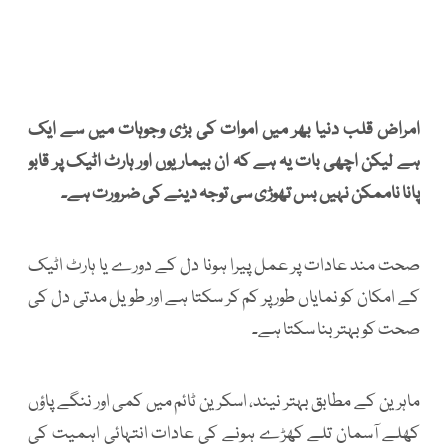
امراض قلب دنیا بھر میں اموات کی بڑی وجوہات میں سے ایک
ہے لیکن اچھی بات یہ ہے کہ ان بیماریوں اور ہارٹ اٹیک پر قابو
پانا ناممکن نہیں بس تھوڑی سی توجہ دینے کی ضرورت ہے۔
صحت مند عادات پر عمل پیرا ہونا دل کے دورے یا ہارٹ اٹیک
کے امکان کو نمایاں طور پر کم کر سکتا ہے اور طویل مدتی دل کی
صحت کو بہتر بنا سکتا ہے۔
ماہرین کے مطابق بہتر نیند، اسکرین ٹائم میں کمی اور ننگے پاؤں
کھلے آسمان تلے کھڑے ہونے کی عادات انتہائی اہمیت کی