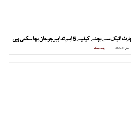
ہارٹ اٹیک سے بچنے کیلیے 5 اہم تدابیر جو جان بچا سکتی ہیں
مئی 18, 2025
ویب ڈیسک