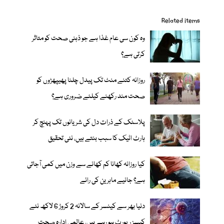
Related items
وہ کون سی عام غذا ہے جو ذہنی صحت کو متاثر
کرتی ہے؟
روزانہ کتنے منٹ تک پیدل چلنا پھیپھڑوں کو
صحت مند رکھنے کیلئے ضروری ہے؟
پلاسٹک کے ذرات دل کی شریانوں تک پہنچ کر
ہارٹ اٹیک کا سبب بنتے ہیں، نئی تحقیق
کیا روزانہ کھانا کم کھانے سے وزن میں کمی آجاتی
ہے؟ جانیے ماہرین کی رائے
دنیا بھر سے کینسر کے سالانہ 2 کروڑ 6 لاکھ نئے
کیسز رپورٹ ہو رہے ہیں، عالمی ادارہ صحت