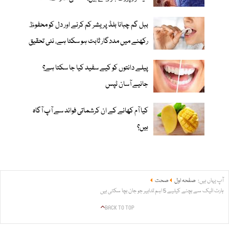
ببل گم چبانا بلڈ پریشر کم کرنے اور دل کو محفوظ
رکھنے میں مددگار ثابت ہو سکتا ہے، نئی تحقیق
پیلے دانتوں کو کیے سفید کیا جا سکتا ہے؟
جانیے آسان ٹپس
کیا آم کھانے کے ان کرشماتی فوائد سے آپ آگاہ
ہیں؟
آپ یہاں ہیں:
صفحہ اول
صحت
ہارٹ اٹیک سے بچنے کیلیے 5 اہم تدابیر جو جان بچا سکتی ہیں
BACK TO TOP