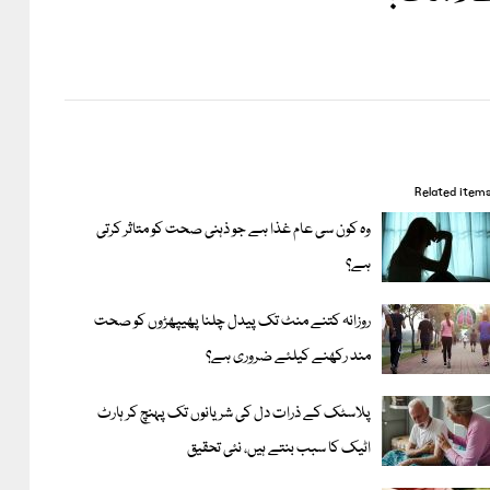
Related item
وہ کون سی عام غذا ہے جو ذہنی صحت کو متاثر کرتی
ہے؟
روزانہ کتنے منٹ تک پیدل چلنا پھیپھڑوں کو صحت
مند رکھنے کیلئے ضروری ہے؟
پلاسٹک کے ذرات دل کی شریانوں تک پہنچ کر ہارٹ
اٹیک کا سبب بنتے ہیں، نئی تحقیق