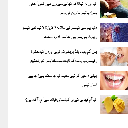
کیا روزانہ کھانا کم کھانے سے وزن میں کمی آجاتی
ہے؟ جانیے ماہرین کی رائے
دنیا بھر سے کینسر کے سالانہ 2 کروڑ 6 لاکھ نئے کیسز
رپورٹ ہو رہے ہیں، عالمی ادارہ صحت
ببل گم چبانا بلڈ پریشر کم کرنے اور دل کو محفوظ
رکھنے میں مددگار ثابت ہو سکتا ہے، نئی تحقیق
پیلے دانتوں کو کیے سفید کیا جا سکتا ہے؟ جانیے
آسان ٹپس
کیا آم کھانے کے ان کرشماتی فوائد سے آپ آگاہ ہیں؟