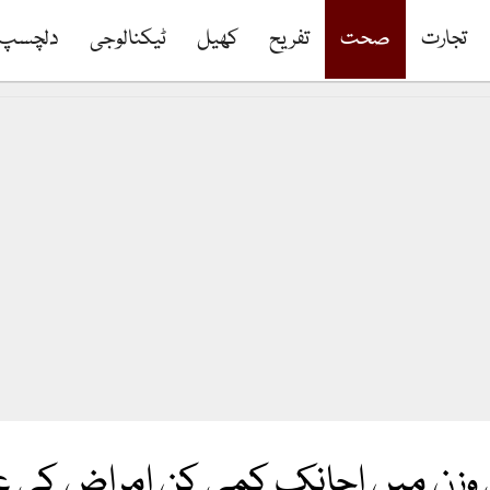
تجارت
صحت
تفریح
کھیل
ٹیکنالوجی
دلچسپ
وزن میں اچانک کمی کن امراض کی 