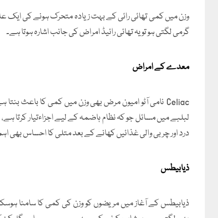
وزن میں کمی تھائی رائی کے بہت زیادہ متحرک ہونے کی ایک عام
گرمی لگتی ہو تو یہ تھائی رائیڈ امراض کی جانب اشارہ ہوتا ہے۔
معدے کے امراض
Celiac نامی آٹو امیون مرض بھی وزن میں کمی کا باعث بنت
لبلبے میں مسائل جو کہ نظام ہاضمہ کے لیے اجزاءتیار کرتا ہے،
درد اور چربی والی غذائیں کھانے کے بعد متلی کا احساس بھی اہ
ذیابیطس
ذیابیطس کے آغاز میں مریضوں کو وزن کی کمی کا سامنا ہوسکتا ہ