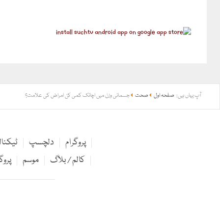
آپ یہاں ہیں:
صفحہ اول
صحت
جسمانی وزن میں اچانک کمی کن امراض کی علامت؟
پروگرام
دلچسپ
ٹیکنا
کالم / بلاگ
موسم
پروگ