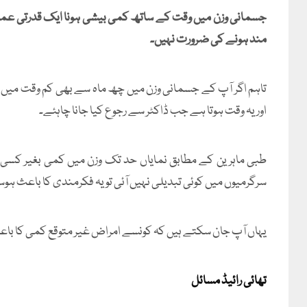
جسمانی وزن میں وقت کے ساتھ کمی بیشی ہونا ایک قدرتی عمل
مند ہونے کی ضرورت نہیں۔
اور یہ وقت ہوتا ہے جب ڈاکٹر سے رجوع کیا جانا چاہئے۔
طبی ماہرین کے مطابق نمایاں حد تک وزن میں کمی بغیر کسی وج
سرگرمیوں میں کوئی تبدیلی نہیں آئی تو یہ فکرمندی کا باعث ہو
یہاں آپ جان سکتے ہیں کہ کونسے امراض غیر متوقع کمی کا باع
تھائی رائیڈ مسائل