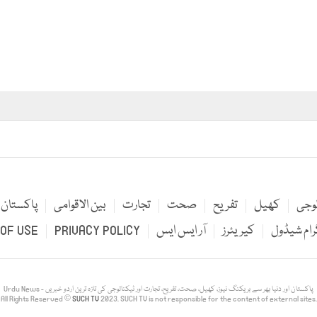
لوجی
کھیل
تفریح
صحت
تجارت
بین الاقوامی
پاکستان
رام شیڈول
کیریئرز
آر ایس ایس
PRIVACY POLICY
OF USE
Urdu News - پاکستان اور دنیا بھر سے بریکنگ نیوز، کھیل، صحت، تفریح، تجارت اور ٹیکنالوجی کی تازہ ترین اردو خبریں
All Rights Reserved ©
SUCH TV
2023. SUCH TV is not responsible for the content of external sites.