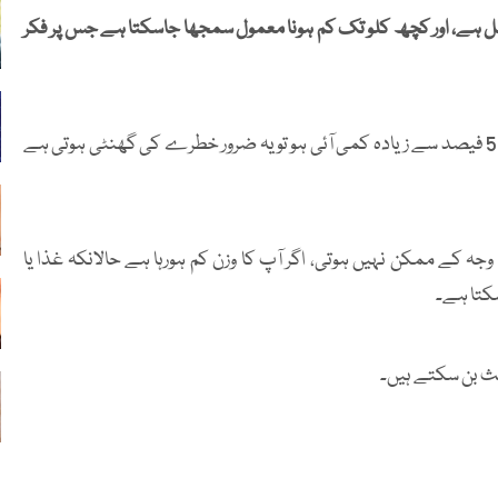
 ہے، اور کچھ کلو تک کم ہونا معمول سمجھا جاسکتا ہے جس پر فکر
تاہم اگر آپ کے جسمانی وزن میں چھ ماہ سے بھی کم وقت میں 5 فیصد سے زیادہ کمی آئی ہو تو یہ ضرور خطرے کی گھنٹی ہوتی ہے
ہ کے ممکن نہیں ہوتی، اگر آپ کا وزن کم ہورہا ہے حالانکہ غذا یا
سکتا ہے۔
ث بن سکتے ہیں۔