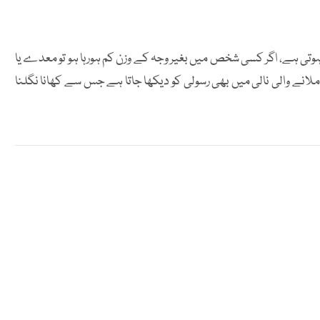
ی ہے، اگر کسی شخص میں بغیر وجہ کے وزن کم ہورہا ہو تو معدے یا
لانے والی نالی میں بھی رسولی کو دیکھا جاتا ہے جس سے کھانا نگلنا