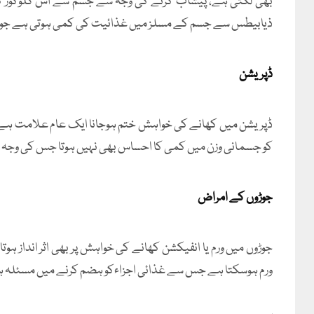
بھی لگتی ہے، پیشاب کرنے کی وجہ سے جسم سے اس گلوکوز کا ا
ذیابیطس سے جسم کے مسلز میں غذائیت کی کمی ہوتی ہے جو کہ
ڈپریشن
ڈپریشن میں کھانے کی خواہش ختم ہوجانا ایک عام علامت ہے اور 
کو جسمانی وزن میں کمی کا احساس بھی نہیں ہوتا جس کی وجہ ا
جوڑوں کے امراض
جوڑوں میں ورم یا انفیکشن کھانے کی خواہش پر بھی اثر اندا
ورم ہوسکتا ہے جس سے غذائی اجزاءکو ہضم کرنے میں مسئلہ ہو