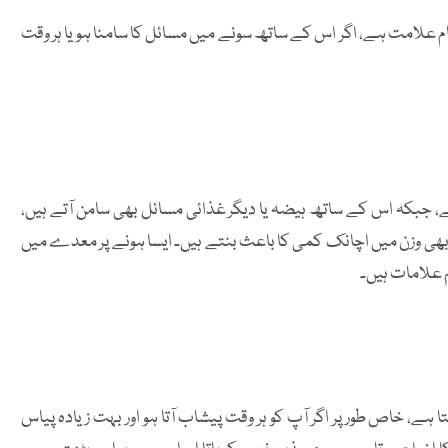
 علامت ہے، اگر اس کے ساتھ سونے میں مسائل کا سامنا ہو یا ہر وقت
ا ہے، جبکہ اس کے ساتھ ہیضہ یا دیگر غذائی مسائل بھی سامن آتے ہیں،
 بھی وزن میں اچانک کمی کا باعث بنتے ہیں۔ ایسا ہونے پر معدے میں
م علامات ہیں۔
ے، خاص طور پر اگر آپ کو ہر وقت پیشاب آتا ہو اور بہت زیادہ پیاس