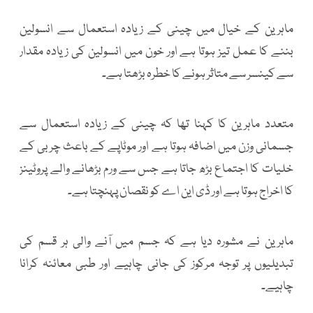
ماہرین کے خیال میں چینی کے زیادہ استعمال سے انسولین
بننے کا عمل تیز ہوتا ہے اور خون میں انسولین کی زیادہ مقدار
سے کینسر سے متاثر ہونے کا خطرہ بڑھتا ہے۔
متعدد ماہرین کا کہنا تھا کہ چینی کے زیادہ استعمال سے
جسمانی وزن میں اضافہ ہوتا ہے اور موٹاپے کے باعث چربی کے
خلیات کا اجتماع بڑھ جاتا ہے جس سے ورم بڑھانے والے پروٹینز
کا اخراج ہوتا ہے اور ڈی این اے کو نقصان پہنچتا ہے۔
ماہرین نے مشورہ دیا ہے کہ جسم میں آنے والی ہر قسم کی
تبدیلیوں پر توجہ مرکوز کی جانی چاہیے اور طبی معائنہ کرانا
چاہیے۔