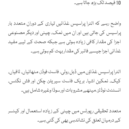
10 فیصد تک بڑھ جاتا ہے۔
واضح رہے کہ الٹرا پراسیس غذائیں تیاری کے دوران متعدد بار
پراسیس کی جاتی ہیں اور ان میں نمک، چینی اور دیگر مصنوعی
اجزا کی مقدار کافی زیادہ ہوتی ہے جبکہ صحت کے لیے مفید
غذائی اجزا جیسے فائبر کی مقدار بہت کم ہوتی ہے۔
الٹرا پراسیس غذاؤں میں ڈبل روٹی، فاسٹ فوڈز، مٹھائیاں، ٹافیاں،
کیک، نمکین اشیا، بریک فاسٹ سیریلز، چکن اور فش نگٹس،
انسٹنٹ نوڈلز، میٹھے مشروبات اور سوڈا وغیرہ شامل ہیں۔
متعدد تحقیقی رپورٹس میں چینی کے زیادہ استعمال اور کینسر
کے درمیان تعلق کی نشاندہی بھی کی گئی ہے۔