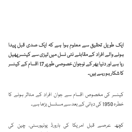
ایک طویل تحقیق سے معلوم ہوا ہے کہ ایک صدی قبل پیدا
ہونے والے افراد کے مقابلے نئی نسل میں تیزی سے کینسر پھیل
رہا ہے اور دنیا بھر کے نوجوان خصوصی طور پر 17 اقسام کے کینسر
کا شکار ہو رہے ہیں۔
کینسر کی مخصوص اقسام سے جوان افراد کے متاثر ہونے کا
خطرہ 1950 کی دہائی کے بعد سے مسلسل بڑھا ہے۔
کچھ عرصے قبل امریکا کی ہارورڈ یونیورسٹی، چین کی