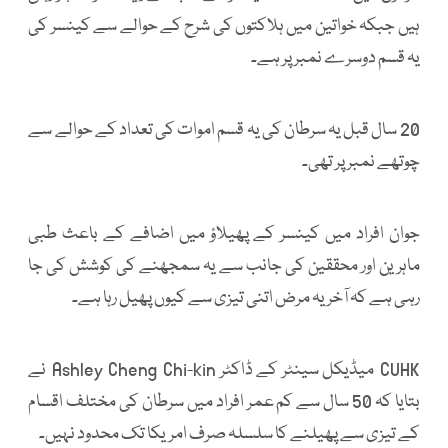
ہیں جبکہ خواتین میں ہلاکتوں کی شرح کے حوالے سے کینسر کی
یہ قسم دوسرے نمبر پر ہے۔
20 سال قبل یہ سرطان کی یہ قسم اموات کی تعداد کے حوالے سے
چوتھے نمبر پر تھی۔
جوان افراد میں کینسر کے پھیلاؤ میں اضافے کے باعث طبی
ماہرین اور محققین کی جانب سے یہ سمجھنے کی کوشش کی جا
رہی ہے کہ آخر یہ مرض اتنی تیزی سے کیوں پھیل رہا ہے۔
CUHK میڈیکل سینٹر کے ڈاکٹر Ashley Cheng Chi-kin نے
بتایا کہ 50 سال سے کم عمر افراد میں سرطان کی مختلف اقسام
کے تیزی سے پھیلنے کا سلسلہ صرف امریکا تک محدود نہیں۔