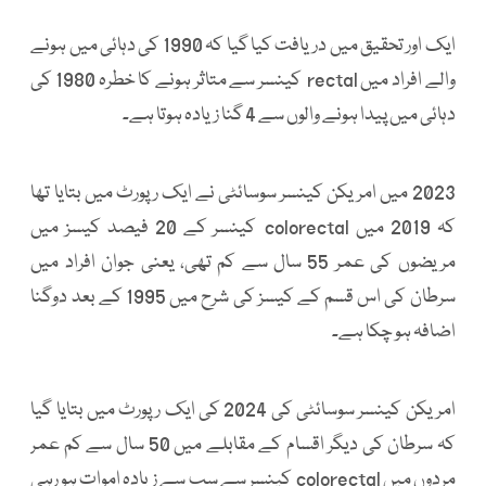
ایک اور تحقیق میں دریافت کیا گیا کہ 1990 کی دہائی میں ہونے
والے افراد میں rectal کینسر سے متاثر ہونے کا خطرہ 1980 کی
دہائی میں پیدا ہونے والوں سے 4 گنا زیادہ ہوتا ہے۔
2023 میں امریکن کینسر سوسائٹی نے ایک رپورٹ میں بتایا تھا
کہ 2019 میں colorectal کینسر کے 20 فیصد کیسز میں
مریضوں کی عمر 55 سال سے کم تھی، یعنی جوان افراد میں
سرطان کی اس قسم کے کیسز کی شرح میں 1995 کے بعد دوگنا
اضافہ ہو چکا ہے۔
امریکن کینسر سوسائٹی کی 2024 کی ایک رپورٹ میں بتایا گیا
کہ سرطان کی دیگر اقسام کے مقابلے میں 50 سال سے کم عمر
مردوں میں colorectal کینسر سے سب سے زیادہ اموات ہو رہی