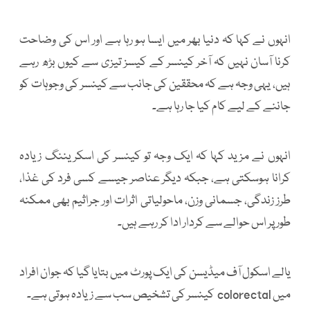
انہوں نے کہا کہ دنیا بھر میں ایسا ہو رہا ہے اور اس کی وضاحت
کرنا آسان نہیں کہ آخر کینسر کے کیسز تیزی سے کیوں بڑھ رہے
ہیں، یہی وجہ ہے کہ محققین کی جانب سے کینسر کی وجوہات کو
جاننے کے لیے کام کیا جا رہا ہے۔
انہوں نے مزید کہا کہ ایک وجہ تو کینسر کی اسکریننگ زیادہ
کرانا ہوسکتی ہے، جبکہ دیگر عناصر جیسے کسی فرد کی غذا،
طرز زندگی، جسمانی وزن، ماحولیاتی اثرات اور جراثیم بھی ممکنہ
طور پر اس حوالے سے کردار ادا کر رہے ہیں۔
یالے اسکول آف میڈیسن کی ایک پورٹ میں بتایا گیا کہ جوان افراد
میں colorectal کینسر کی تشخیص سب سے زیادہ ہوتی ہے۔