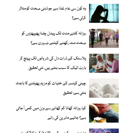
وہ کون سی عام غذا ہے جو ذہنی صحت کو متاثر
کرتی ہے؟
روزانہ کتنے منٹ تک پیدل چلنا پھیپھڑوں کو
صحت مند رکھنے کیلئے ضروری ہے؟
پلاسٹک کے ذرات دل کی شریانوں تک پہنچ کر
ہارٹ اٹیک کا سبب بنتے ہیں، نئی تحقیق
چینی کینسر کے خلیات کو مزید پھیلنے کا باعث
بنتی ہے: تحقیق
کیا روزانہ کھانا کم کھانے سے وزن میں کمی آجاتی
ہے؟ جانیے ماہرین کی رائے