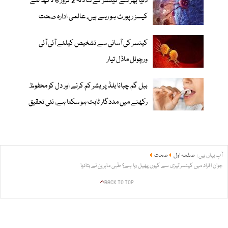
دنیا بھر سے کینسر کے سالانہ 2 کروڑ 6 لاکھ نئے
کیسز رپورٹ ہو رہے ہیں، عالمی ادارہ صحت
کینسر کی آسانی سے تشخیص کیلئے آئی آئی
ورچوئل ماڈل تیار
ببل گم چبانا بلڈ پریشر کم کرنے اور دل کو محفوظ
رکھنے میں مددگار ثابت ہو سکتا ہے، نئی تحقیق
آپ یہاں ہیں:
صفحہ اول
صحت
جوان افراد میں کینسر تیزی سے کیوں پھیل رہا ہے؟ طبی ماہرین نے بتادیا
BACK TO TOP