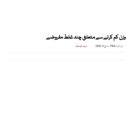
وزن کم کرنے سے متعلق چند غلط مفروضے
اپ ڈیٹ:
8 PM , مارچ 4, 2025
ویب ڈیسک