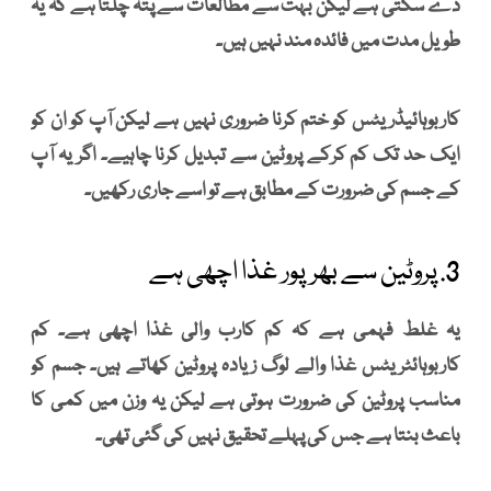
دے سکتی ہے لیکن بہت سے مطالعات سے پتہ چلتا ہے کہ یہ
طویل مدت میں فائدہ مند نہیں ہیں۔
کاربوہائیڈریٹس کو ختم کرنا ضروری نہیں ہے لیکن آپ کو ان کو
ایک حد تک کم کرکے پروٹین سے تبدیل کرنا چاہیے۔ اگر یہ آپ
کے جسم کی ضرورت کے مطابق ہے تو اسے جاری رکھیں۔
3. پروٹین سے بھرپور غذا اچھی ہے
یہ غلط فہمی ہے کہ کم کارب والی غذا اچھی ہے۔ کم
کاربوہائٹریٹس غذا والے لوگ زیادہ پروٹین کھاتے ہیں۔ جسم کو
مناسب پروٹین کی ضرورت ہوتی ہے لیکن یہ وزن میں کمی کا
باعث بنتا ہے جس کی پہلے تحقیق نہیں کی گئی تھی۔