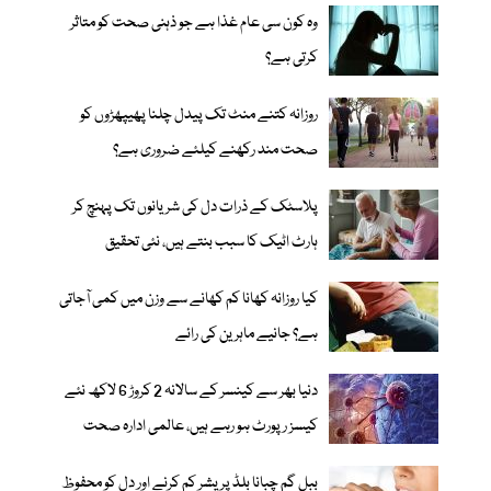
وہ کون سی عام غذا ہے جو ذہنی صحت کو متاثر
کرتی ہے؟
روزانہ کتنے منٹ تک پیدل چلنا پھیپھڑوں کو
صحت مند رکھنے کیلئے ضروری ہے؟
پلاسٹک کے ذرات دل کی شریانوں تک پہنچ کر
ہارٹ اٹیک کا سبب بنتے ہیں، نئی تحقیق
کیا روزانہ کھانا کم کھانے سے وزن میں کمی آجاتی
ہے؟ جانیے ماہرین کی رائے
دنیا بھر سے کینسر کے سالانہ 2 کروڑ 6 لاکھ نئے
کیسز رپورٹ ہو رہے ہیں، عالمی ادارہ صحت
ببل گم چبانا بلڈ پریشر کم کرنے اور دل کو محفوظ