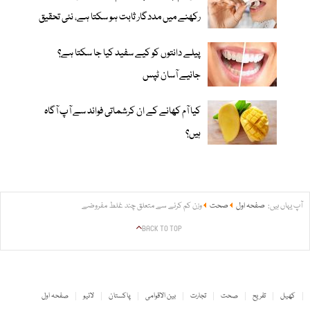
رکھنے میں مددگار ثابت ہو سکتا ہے، نئی تحقیق
پیلے دانتوں کو کیے سفید کیا جا سکتا ہے؟
جانیے آسان ٹپس
کیا آم کھانے کے ان کرشماتی فوائد سے آپ آگاہ
ہیں؟
آپ یہاں ہیں:
صفحہ اول
صحت
وزن کم کرنے سے متعلق چند غلط مفروضے
BACK TO TOP
کھیل
تفریح
صحت
تجارت
بین الاقوامی
پاکستان
لائیو
صفحہ اول