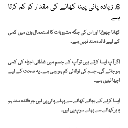
6. زیادہ پانی پینا کھانے کی مقدار کو کم کرتا
ہے
کھانا چھوڑنا اور اس کی جگہ مشروبات کا استعمال وزن میں کمی
کے لیے فائدہ مند نہیں ہے۔
اگر آپ ایسا کرتے ہیں تو آپ کے جسم میں غذائی اجزاء کی کمی
ہو جائے گی۔ جسم کی توانائی کم ہو رہی ہے۔ یہ صحت کے لیے
اچھا نہیں ہے۔
ایسا کرنے کے بجائے کھانے سے پہلے پانی پی لیں جو فائدہ مند ہو
یا ہر کھانے سے پہلے سوپ پی لیں۔