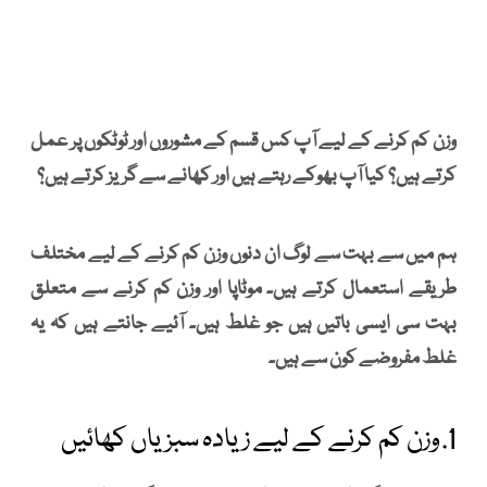
وزن کم کرنے کے لیے آپ کس قسم کے مشوروں اور ٹوٹکوں پر عمل
کرتے ہیں؟ کیا آپ بھوکے رہتے ہیں اور کھانے سے گریز کرتے ہیں؟
ہم میں سے بہت سے لوگ ان دنوں وزن کم کرنے کے لیے مختلف
طریقے استعمال کرتے ہیں۔ موٹاپا اور وزن کم کرنے سے متعلق
بہت سی ایسی باتیں ہیں جو غلط ہیں۔ آئیے جانتے ہیں کہ یہ
غلط مفروضے کون سے ہیں۔
1. وزن کم کرنے کے لیے زیادہ سبزیاں کھائیں