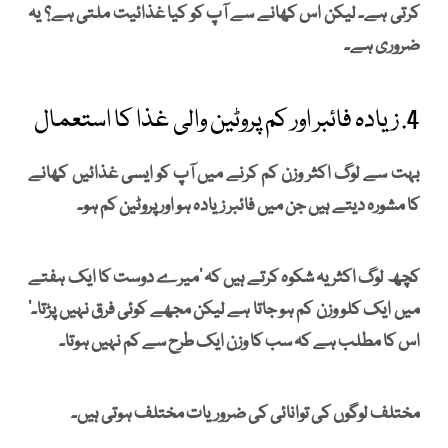
کرتی ہے۔ لیکن اس کھانے سے آپ کو کیا غذائیت ملتی ہے؟ یہ
ضروری ہے۔
4. زیادہ فائبر اور کم پروٹین والی غذا کا استعمال
بہت سے لوگ اکثر وزن کم کرنے میں آپ کو ایسی غذائیں کھانے
کا مشورہ دیتے ہیں جن میں فائبر زیادہ ہو اور پروٹین کم ہو۔
کچھ لوگ اکثر یہ شکوہ کرتے ہیں کہ ’میرے دوست کا ایک ہفتے
میں ایک کلو وزن کم ہو جاتا ہے لیکن مجھے کوئی فرق نہیں پڑتا۔‘
اس کا مطلب ہے کہ سب کا وزن ایک طرح سے کم نہیں ہوتا۔
مختلف لوگوں کی توانائی کی ضروریات مختلف ہوتی ہیں۔