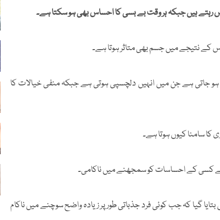
 رہتے ہیں جبکہ ہر وقت بے بسی کا احساس بھی ہو سکتا ہے۔
س کے نتیجے میں جسم بھی متاثر ہوتا ہے۔
 ہو جاتی ہے جن میں انہیں دلچسپی ہوتی ہے جبکہ منفی خیالات کا
ی کا سامنا کیوں ہوتا ہے۔
ہ ہے کسی کے احساسات کو سمجھنے میں ناکامی۔
Brain میں شائع تحقیق میں بتایا گیا کہ جب کوئی فرد جذباتی طور پر زیادہ واضح سوچنے میں ناکام