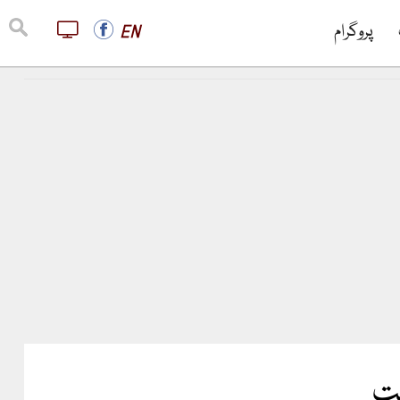
پروگرام
EN
فت