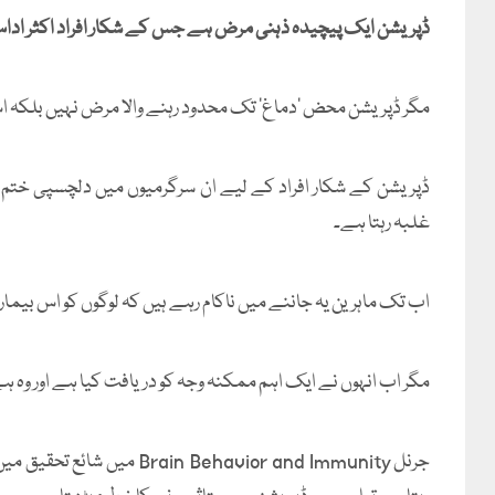
ڈپریشن ایک پیچیدہ ذہنی مرض ہے جس کے شکار افراد اکثر اداس
مگر ڈپریشن محض 'دماغ' تک محدود رہنے والا مرض نہیں بلکہ ا
ڈپریشن کے شکار افراد کے لیے ان سرگرمیوں میں دلچسپی ختم
غلبہ رہتا ہے۔
اب تک ماہرین یہ جاننے میں ناکام رہے ہیں کہ لوگوں کو اس بیمار
مگر اب انہوں نے ایک اہم ممکنہ وجہ کو دریافت کیا ہے اور و
جرنل  Behavior and Immunity