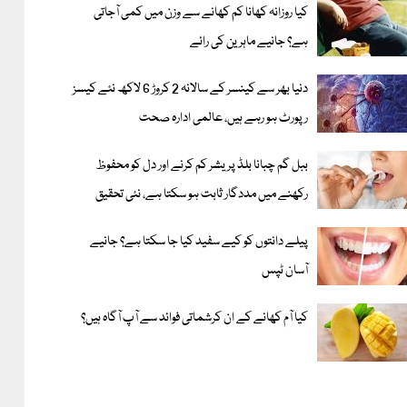
کیا روزانہ کھانا کم کھانے سے وزن میں کمی آجاتی
ہے؟ جانیے ماہرین کی رائے
دنیا بھر سے کینسر کے سالانہ 2 کروڑ 6 لاکھ نئے کیسز
رپورٹ ہو رہے ہیں، عالمی ادارہ صحت
ببل گم چبانا بلڈ پریشر کم کرنے اور دل کو محفوظ
رکھنے میں مددگار ثابت ہو سکتا ہے، نئی تحقیق
پیلے دانتوں کو کیے سفید کیا جا سکتا ہے؟ جانیے
آسان ٹپس
کیا آم کھانے کے ان کرشماتی فوائد سے آپ آگاہ ہیں؟