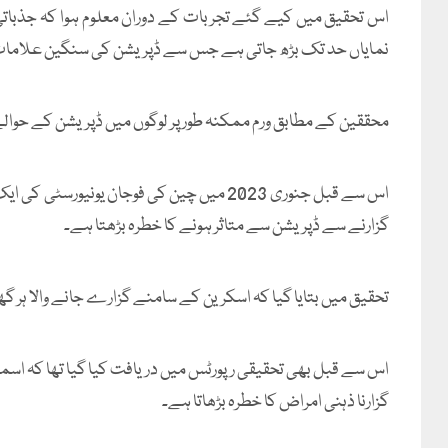
نمایاں حد تک بڑھ جاتی ہے جس سے ڈپریشن کی سنگین علامات 
محققین کے مطابق ورم ممکنہ طور پر لوگوں میں ڈپریشن کے حوالے 
اس سے قبل جنوری 2023 میں چین کی فوجان یونی
گزارنے سے ڈپریشن سے متاثر ہونے کا خطرہ بڑھتا ہے۔
تحقیق میں بتایا گیا کہ اسکرین کے سامنے گزارے جانے والا ہر گھنٹہ کسی فرد می
اس سے قبل بھی تحقیقی رپورٹس میں دریافت کیا گیا تھا کہ اسما
گزارنا ذہنی امراض کا خطرہ بڑھاتا ہے۔