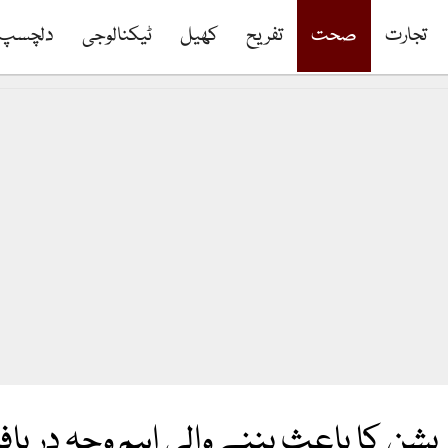
تجارت
صحت
تفریح
کھیل
ٹیکنالوجی
دلچسپ
یشن کا باعث بننے والی اہم وجہ دریا