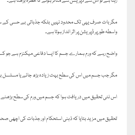
رہتا ہے تو اس سے ڈپریشن سے متاثر ہونے کا خطرہ بڑھتا ہے۔
مگر بات صرف یہی تک محدود نہیں بلکہ جذباتی بے حسی کے ساتھ
واسطہ طور پر ڈپریشن پر اثر انداز ہوتا ہے۔
واضح رہے کہ ورم ہمارے جسم کا ایسا دفاعی میکنزم ہے جو کسی
مگر جب جسم میں اس کی سطح بہت زیادہ بڑھ جائے یا مسلسل برق
اس نئی تحقیق میں دریافت ہوا کہ جسم میں ورم کی سطح بڑھنے سے
تحقیق میں مزید بتایا کہ ذہنی استحکام اور جذبات کی اچھی ص