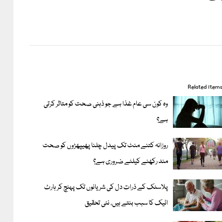
Related item
وہ کون سی عام غذا ہے جو ذہنی صحت کو متاثر کرتی
ہے؟
روزانہ کتنے منٹ تک پیدل چلنا پھیپھڑوں کو صحت
مند رکھنے کیلئے ضروری ہے؟
پلاسٹک کے ذرات دل کی شریانوں تک پہنچ کر ہارٹ
اٹیک کا سبب بنتے ہیں، نئی تحقیق