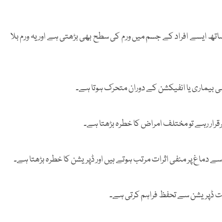
 ایسے افراد کے جسم میں ورم کی سطح بھی بڑھتی ہے اور یہ ورم بلا
 بیماری یا انفیکشن کے دوران متحرک ہوتا ہے۔
رار رہے تو مختلف امراض کا خطرہ بڑھتا ہے۔
 دماغ پر منفی اثرات مرتب ہوتے ہیں اور ڈپریشن کا خطرہ بڑھتا ہے۔
حت ڈپریشن سے تحفظ فراہم کرتی ہے۔