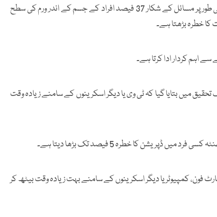
اس تحقیق میں کیے گئے تجربات کے دوران معلوم ہوا کہ جذباتی طور پر مسائل کے شکار 37 فیصد افراد کے جسم کے اندر ورم کی سطح
کا خطرہ بڑھتا ہے۔
سے اہم کردار ادا کرتا ہے۔
ورسٹی کی ایک تحقیق میں بتایا گیا کہ ٹی وی یا دیگر اسکرینوں کے سامنے زیادہ وقت
ں ڈپریشن کا خطرہ 5 فیصد تک بڑھا دیتا ہے۔
رٹ فون، کمپیوٹر یا دیگر اسکرینوں کے سامنے بہت زیادہ وقت بیٹھ کر