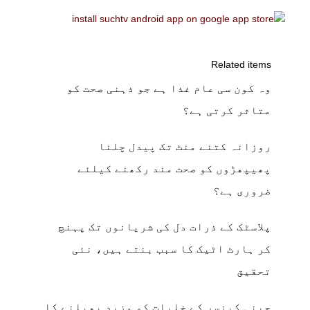
Related items
وہ کون سی عام غذا ہے جو ذہنی صحت کو
متاثر کرتی ہے؟
روزانہ کتنے منٹ تک پیدل چلنا
پھیپھڑوں کو صحت مند رکھنے کیلئے
ضروری ہے؟
پلاسٹک کے ذرات دل کی شریانوں تک پہنچ
کر ہارٹ اٹیک کا سبب بنتے ہیں، نئی
تحقیق
چینی کینسر کے خلیات کو مزید پھیلنے کا