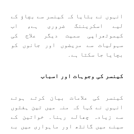
انہوں نے بتایا کہ کینسر سے بچاؤ کے
لیے اسکریننگ ضروری ہے، اب
کیموتھراپی سمیت دیگر علاج کی
سہولیات سے مریضوں اور جانوں کو
بچایا جا سکتا ہے۔
کینسر کی وجوہات اور اسباب
کینسر کی علامات بیان کرتے ہوئے
انہوں نے کہا کہ منہ میں تین ہفتوں
سے زیادہ چھالے رہنا۔ خواتین کے
سینے میں گانٹھ اور ماہواری میں بے