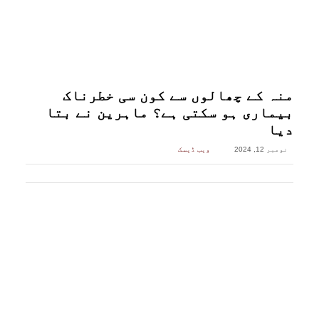
منہ کے چھالوں سے کون سی خطرناک
بیماری ہو سکتی ہے؟ ماہرین نے بتا
دیا
نومبر 12, 2024
ویب ڈیسک