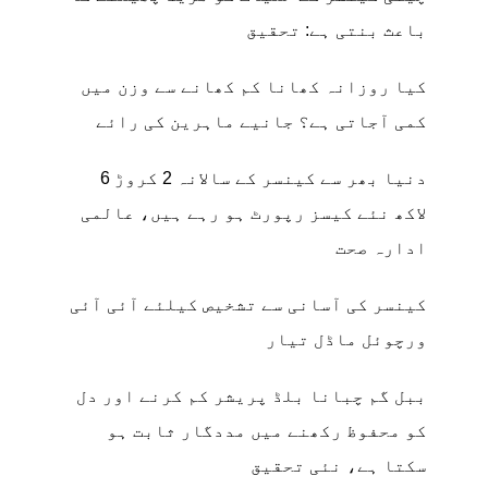
باعث بنتی ہے: تحقیق
کیا روزانہ کھانا کم کھانے سے وزن میں
کمی آجاتی ہے؟ جانیے ماہرین کی رائے
دنیا بھر سے کینسر کے سالانہ 2 کروڑ 6
لاکھ نئے کیسز رپورٹ ہو رہے ہیں، عالمی
ادارہ صحت
کینسر کی آسانی سے تشخیص کیلئے آئی آئی
ورچوئل ماڈل تیار
ببل گم چبانا بلڈ پریشر کم کرنے اور دل
کو محفوظ رکھنے میں مددگار ثابت ہو
سکتا ہے، نئی تحقیق