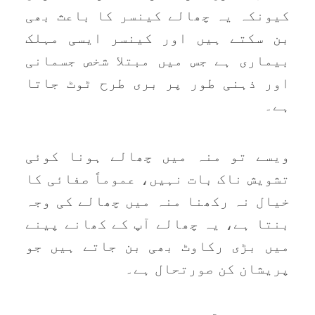
کیونکہ یہ چھالے کینسر کا باعث بھی
بن سکتے ہیں اور کینسر ایسی مہلک
بیماری ہے جس میں مبتلا شخص جسمانی
اور ذہنی طور پر بری طرح ٹوٹ جاتا
ہے۔
ویسے تو منہ میں چھالے ہونا کوئی
تشویش ناک بات نہیں، عموماً صفائی کا
خیال نہ رکھنا منہ میں چھالے کی وجہ
بنتا ہے، یہ چھالے آپ کے کھانے پینے
میں بڑی رکاوٹ بھی بن جاتے ہیں جو
پریشان کن صورتحال ہے۔