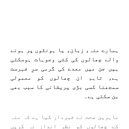
ہمارے منہ، زبان، یا ہونٹوں پر ہونے
والے چھالوں کی کئی وجوہات ہوسکتی
ہیں جن میں معدے کی گرمی سرِ فہرست
ہے، تاہم ان چھالوں کو معمولی
سمجھنا کسی بڑی پریشانی کا سبب بھی
بن سکتی ہے۔
ماہرین صحت نے خبردار کیا ہے کہ منہ
کے چھالوں کو نظر انداز نہ کریں