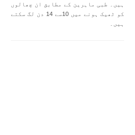
ہیں۔ طبی ماہرین کے مطابق ان چھالوں
کو ٹھیک ہونے میں 10سے 14 دن لگ سکتے
ہیں۔