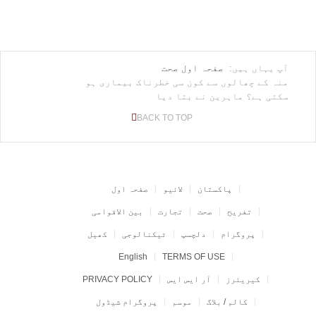
آپ یہاں ہیں:
صفحہ اول
صحت
منہ کے چھالوں سے کون سی خطرناک بیماری ہو
سکتی ہے؟ ماہرین نے بتا دیا
BACK TO TOP
پاکستان
لائیو
صفحہ اول
تفریح
صحت
تجارت
بین الاقوامی
پروگرام
دلچسپ
ٹیکنالوجی
کھیل
English
TERMS OF USE
کیریئرز
آر ایس ایس
PRIVACY POLICY
کالم / بلاگ
موسم
پروگرام شیڈول