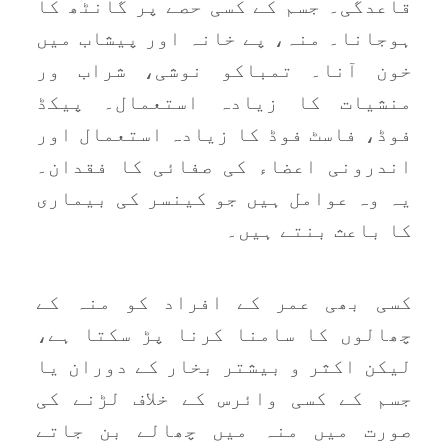
قاعدگی۔ جسم کے کسی حصے پر گانٹھ کا
ہوجانا۔ منہ، پے خانہ اور پیشاب میں
خون آنا۔ تمباکو نوشی، شراب ور
منشیات کا زیادہ استعمال۔ پیکڈ
فوڈ، فاسٹ فوڈ کا زیادہ استعمال اور
اندرونی اعضاء کی صفائی کا فقدان۔
یہ وہ عوامل ہیں جو کینسر کی بیماری
کا باعث بنتے ہیں۔
کسی بھی عمر کے افراد کو منہ کے
چھالوں کا سامنا کرنا پڑ سکتا ہے،
لیکن اکثر و بیشتر بخار کے دوران یا
جسم کے کسی وائرس کے خلاف لڑنے کی
صورت میں منہ میں چھالے بن جاتے