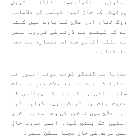
بھارتی آنکولوجسٹ ڈاکٹر تپیش
پونیکر کا جان لیوا کینسر کی علامات،
روک تھام اور علاج کے بارے میں کہنا
ہے کہ کینسر سے ڈرنے کی ضرورت نہیں
ہے بلکہ آگاہی سے اس بیماری سے بچا
جاسکتا ہے۔
میڈیا سے گفتگو کرتے ہوئے انہوں نے
بتایا کہ بہت سے معاملات میں یہ بات
سامنے آئی ہے کہ منہ کے چھالوں کا
صحیح وقت پر ٹیسٹ نہیں کرایا گیا
اور علاج میں تاخیر کی وجہ سے وہ آخری
اسٹیج تک پہنچ گیا۔ ایسی صورت حال
میں مریض کی جان بچنا ممکن نہیں۔