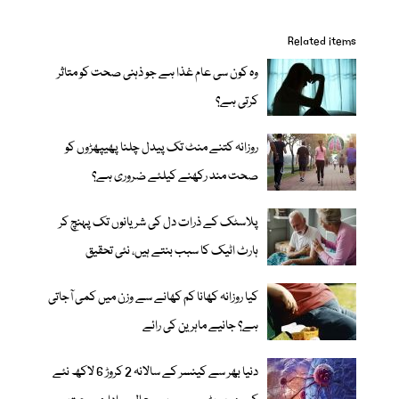
Related items
وہ کون سی عام غذا ہے جو ذہنی صحت کو متاثر
کرتی ہے؟
روزانہ کتنے منٹ تک پیدل چلنا پھیپھڑوں کو
صحت مند رکھنے کیلئے ضروری ہے؟
پلاسٹک کے ذرات دل کی شریانوں تک پہنچ کر
ہارٹ اٹیک کا سبب بنتے ہیں، نئی تحقیق
کیا روزانہ کھانا کم کھانے سے وزن میں کمی آجاتی
ہے؟ جانیے ماہرین کی رائے
دنیا بھر سے کینسر کے سالانہ 2 کروڑ 6 لاکھ نئے