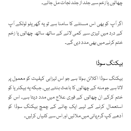
چھالوں یا زخم سے جلد از جلد نجات مل جائے۔
اگر آپ کو بھی اس مسئلے کا سامنا ہے تو یہ گھریلو ٹوٹکے آپ
کے درد میں تیزی سے کمی لانے کے ساتھ ساتھ چھالوں یا زخم
ختم کرنے میں بھی مدد دیں گے۔
بیکنگ سوڈا
بیکنگ سوڈا اکلائن ہوتا ہے جو اس تیزابی کیفیت کو معمول پر
لاتا ہے جو منہ کے چھالوں کا باعث بنتے ہیں، جبکہ یہ بیکٹریا کو
ختم کرکے ان چھالوں کے فوری علاج میں مدد دیتا ہے۔ اس کو
استعمال کرنے کے لیے ایک چائے کے چمچ بیکنگ سوڈا کو
آدھے کپ گرم پانی میں ملائیں اور اس سے کلیاں کرلیں۔