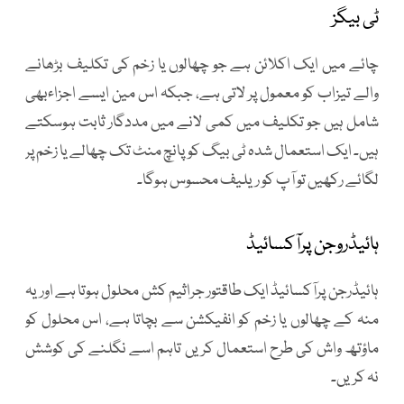
ٹی بیگز
چائے میں ایک اکلائن ہے جو چھالوں یا زخم کی تکلیف بڑھانے
والے تیزاب کو معمول پر لاتی ہے، جبکہ اس مین ایسے اجزاءبھی
شامل ہیں جو تکلیف میں کمی لانے میں مددگار ثابت ہوسکتے
ہیں۔ ایک استعمال شدہ ٹی بیگ کو پانچ منٹ تک چھالے یا زخم پر
لگائے رکھیں تو آپ کو ریلیف محسوس ہوگا۔
ہائیڈروجن پرآکسائیڈ
ہائیڈرجن پرآکسائیڈ ایک طاقتور جراثیم کش محلول ہوتا ہے اور یہ
منہ کے چھالوں یا زخم کو انفیکشن سے بچاتا ہے، اس محلول کو
ماؤتھ واش کی طرح استعمال کریں تاہم اسے نگلنے کی کوشش
نہ کریں۔