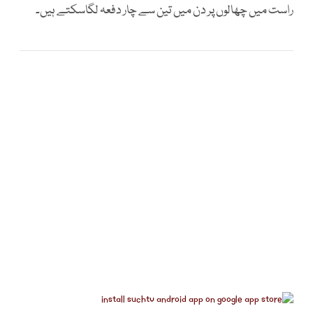
راست میں چھالوں پر دن میں تین سے چار دفعہ لگاسکتے ہیں۔