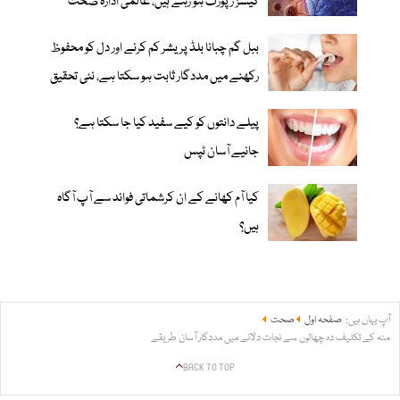
کیسز رپورٹ ہو رہے ہیں، عالمی ادارہ صحت
ببل گم چبانا بلڈ پریشر کم کرنے اور دل کو محفوظ
رکھنے میں مددگار ثابت ہو سکتا ہے، نئی تحقیق
پیلے دانتوں کو کیے سفید کیا جا سکتا ہے؟
جانیے آسان ٹپس
کیا آم کھانے کے ان کرشماتی فوائد سے آپ آگاہ
ہیں؟
آپ یہاں ہیں:
صفحہ اول
صحت
منہ کے تکلیف دہ چھالوں سے نجات دلانے میں مددگار آسان طریقے
BACK TO TOP