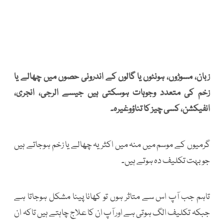
زبان، مسوڑوں، ہونٹوں یا گالوں کے اندرونی حصوں میں چھالے یا
زخم کی متعدد وجوہات ہوسکتی ہیں جیسے الرجی، انجری،
انفیکشن، کسی چیز کا تناؤوغیرہ۔
گرمیوں کے موسم میں منہ میں اکثر یہ چھالے یا زخم ہوجاتے ہیں
جو بہت تکلیف دہ ہوتے ہیں۔
تاہم جب آپ اس سے متاثر ہوں تو کھانا پینا مشکل ہوجاتا ہے
جبکہ تکلیف الگ ہوتی ہے اور آپ ان کا علاج چاہتے ہیں تاکہ ان