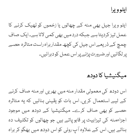
ایلو ویرا
ایلو ویرا جیل بھی منہ کے چھالوں یا زخموں کو ٹھیک کرنے کا
عمل تیز کردیتا ہے جبکہ درد میں بھی کمی لاتا ہے۔ ایک صاف
چمچ کے ذریعے اس جیل کی کچھ مقدار براہ راست متاثرہ حصے
پر لگائیں اور ضرورت پڑنے پر اس عمل کو دہرائیں۔
میگنیشیا کا دودھ
اس دودھ کی معمولی مقدار منہ میں بھریں اور منہ صاف کرنے
کے لیے استعمال کریں، اس بات کو یقینی بنائیں کہ یہ متاثرہ
حصے کو بھی صاف کرے۔ میگنیشیا کے دودھ میں موجود
اجزاءمنہ کی تیزابیت پر قابو پاتے ہیں جو چھالوں کو تکلیف دہ
بناتے ہیں، اس کے علاوہ آپ روئی کو اس دودھ میں بھگو کر براہ