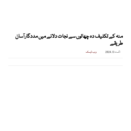
منہ کے تکلیف دہ چھالوں سے نجات دلانے میں مددگار آسان
طریقے
اگست 13, 2024
ویب ڈیسک