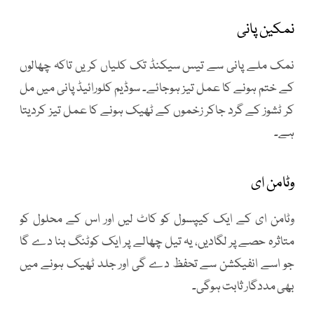
نمکین پانی
نمک ملے پانی سے تیس سیکنڈ تک کلیاں کریں تاکہ چھالوں
کے ختم ہونے کا عمل تیز ہوجائے۔ سوڈیم کلورائیڈ پانی میں مل
کر ٹشوز کے گرد جاکر زخموں کے ٹھیک ہونے کا عمل تیز کردیتا
ہے۔
وٹامن ای
وٹامن ای کے ایک کیپسول کو کاٹ لیں اور اس کے محلول کو
متاثرہ حصے پر لگادیں، یہ تیل چھالے پر ایک کوٹنگ بنا دے گا
جو اسے انفیکشن سے تحفظ دے گی اور جلد ٹھیک ہونے میں
بھی مددگار ثابت ہوگی۔