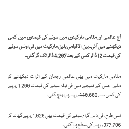
آج عالمی اور مقامی مارکیٹوں میں سونے کی قیمتوں میں کمی
دیکھنے میں آئی۔ بین الاقوامی بلین مارکیٹ میں فی اونس سونے
کی قیمت 12 ڈالر کمی کے بعد 4,207 ڈالر تک گر گئی۔
مقامی مارکیٹ میں بھی عالمی رجحان کے اثرات دیکھنے کو
ملے، جس کے نتیجے میں فی تولہ سونے کی قیمت 1,200 روپے
کی کمی سے 440,662 روپے پر پہنچ گئی۔
اسی طرح، فی دس گرام سونے کی قیمت بھی 1,029 روپے گھٹ کر
377,796 روپے کی سطح پر آگئی۔