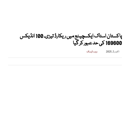
پاکستان اسٹاک ایکسچینج میں ریکارڈ تیزی، 100 انڈیکس
169600 کی حد عبور کر گیا
اکتوبر 3, 2025
ویب ڈیسک