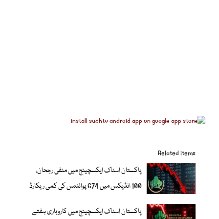
Related items
پاکستان اسٹاک ایکسچینج میں منفی رجحان،
100 انڈیکس میں 674 پوائنٹس کی کمی ریکارڈ
پاکستان اسٹاک ایکسچینج میں کاروباری ہفتے