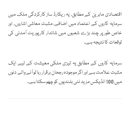
اقتصادی ماہرین کے مطابق، یہ ریکارڈ ساز کارکردگی ملک میں
سرمایہ کاروں کے اعتماد میں اضافے، مثبت معاشی اشاروں، اور
خاص طور پر چند بڑے شعبوں میں شاندار کارپوریٹ آمدنی کی
توقعات کا نتیجہ ہے۔
سرمایہ کاروں کے مطابق یہ تیزی ملکی معیشت کے لیے ایک
مثبت علامت ہے اور اگر موجودہ رجحان برقرار رہا تو آنے والے دنوں
میں 100 انڈیکس مزید نئی بلندیوں کو چھو سکتا ہے۔