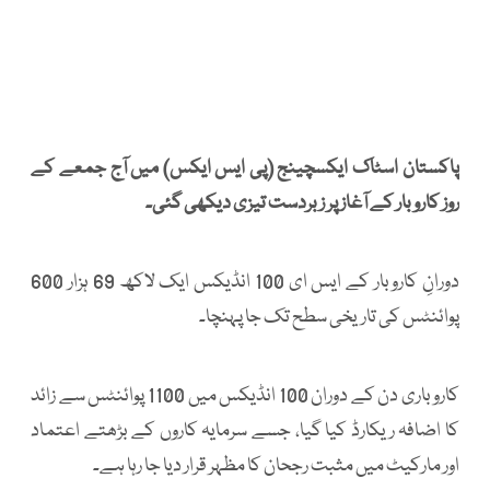
پاکستان اسٹاک ایکسچینج (پی ایس ایکس) میں آج جمعے کے
روز کاروبار کے آغاز پر زبردست تیزی دیکھی گئی۔
دورانِ کاروبار کے ایس ای 100 انڈیکس ایک لاکھ 69 ہزار 600
پوائنٹس کی تاریخی سطح تک جا پہنچا۔
کاروباری دن کے دوران 100 انڈیکس میں 1100 پوائنٹس سے زائد
کا اضافہ ریکارڈ کیا گیا، جسے سرمایہ کاروں کے بڑھتے اعتماد
اور مارکیٹ میں مثبت رجحان کا مظہر قرار دیا جا رہا ہے۔