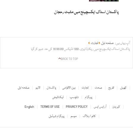
پاکستان اسٹاک ایکسچینج میں مثبت رحجان
آپ یہاں ہیں:
صفحہ اول
تجارت
پاکستان اسٹاک ایکسچینج میں ریکارڈ تیزی، 100 انڈیکس 169600 کی حد عبور کر گیا
BACK TO TOP
کھیل
تفریح
صحت
تجارت
بین الاقوامی
پاکستان
لائیو
صفحہ اول
پروگرام
دلچسپ
ٹیکنالوجی
کیریئرز
آر ایس ایس
PRIVACY POLICY
TERMS OF USE
English
کالم / بلاگ
موسم
پروگرام شیڈول