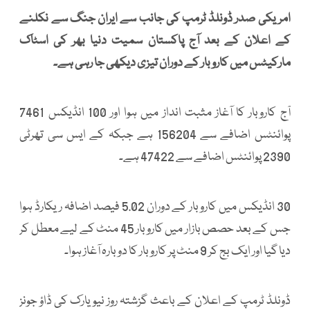
امریکی صدر ڈونلڈ ٹرمپ کی جانب سے ایران جنگ سے نکلنے
کے اعلان کے بعد آج پاکستان سمیت دنیا بھر کی اسٹاک
مارکیٹس میں کاروبار کے دوران تیزی دیکھی جا رہی ہے۔
آج کاروبار کا آغاز مثبت انداز میں ہوا اور 100 انڈیکس 7461
پوائنٹس اضافے سے 156204 ہے جبکہ کے ایس سی تھرٹی
2390 پوائنٹس اضافے سے 47422 ہے۔
30 انڈیکس میں کاروبار کے دوران 5.02 فیصد اضافہ ریکارڈ ہوا
جس کے بعد حصص بازار میں کاروبار 45 منٹ کے لیے معطل کر
دیا گیا اور ایک بج کر 9 منٹ پر کاروبار کا دوبارہ آغاز ہوا۔
ڈونلڈ ٹرمپ کے اعلان کے باعث گزشتہ روز نیویارک کی ڈاؤ جونز