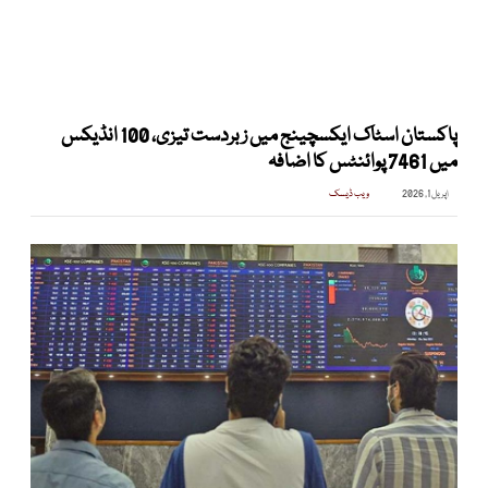
پاکستان اسٹاک ایکسچینج میں زبردست تیزی، 100 انڈیکس
میں 7461 پوائنٹس کا اضافہ
اپریل 1, 2026
ویب ڈیسک