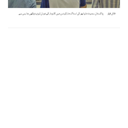
فائل فوٹو
پاکستان سمیت دنیا بھر کی اسٹاک مارکیٹس میں کاروبار کے دوران تیزی دیکھی جا رہی ہے