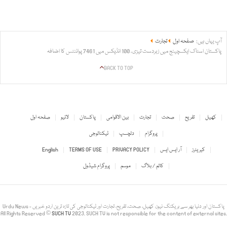
آپ یہاں ہیں:
صفحہ اول
تجارت
پاکستان اسٹاک ایکسچینج میں زبردست تیزی، 100 انڈیکس میں 7461 پوائنٹس کا اضافہ
BACK TO TOP
کھیل
تفریح
صحت
تجارت
بین الاقوامی
پاکستان
لائیو
صفحہ اول
پروگرام
دلچسپ
ٹیکنالوجی
کیریئرز
آر ایس ایس
PRIVACY POLICY
TERMS OF USE
English
کالم / بلاگ
موسم
پروگرام شیڈول
Urdu News - پاکستان اور دنیا بھر سے بریکنگ نیوز، کھیل، صحت، تفریح، تجارت اور ٹیکنالوجی کی تازہ ترین اردو خبریں
All Rights Reserved ©
SUCH TV
2023. SUCH TV is not responsible for the content of external sites.