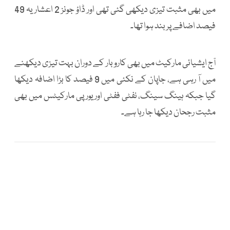
میں بھی مثبت تیزی دیکھی گئی تھی اور ڈاؤ جونز 2 اعشاریہ 49
فیصد اضافے پر بند ہوا تھا۔
آج ایشیائی مارکیٹ میں بھی کاروبار کے دوران بہت تیزی دیکھنے
میں آ رہی ہے، جاپان کے نکئی میں 9 فیصد کا بڑا اضافہ دیکھا
گیا جبکہ ہینگ سینگ، نفٹی ففٹی اور یورپی مارکیٹس میں بھی
مثبت رجحان دیکھا جا رہا ہے۔