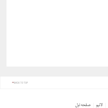
BACK TO TOP
لائیو
صفحہ اول