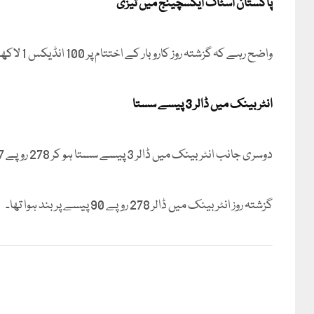
پاکستان اسٹاک ایکسچینج میں تیزی
واضح رہے کہ گزشتہ روز کاروبار کے اختتام پر 100 انڈیکس 1 لاکھ 73 ہزار 155 پوائنٹس پر بند ہوا تھا۔
انٹر بینک میں ڈالر 3 پیسے سستا
دوسری جانب انٹر بینک میں ڈالر 3 پیسے سستا ہو کر 278 روپے 87 پیسے کا ہو گیا۔
گزشتہ روز انٹر بینک میں ڈالر 278 روپے 90 پیسے پر بند ہوا تھا۔