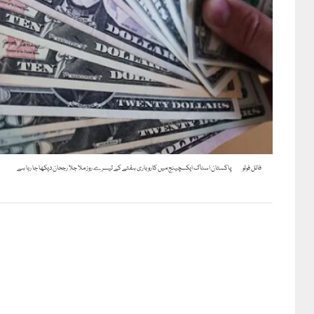
فائل فوٹو
پاکستان اسٹاک ایکسچینج میں کاروباری ہفتے کے تیسرے روز ملا جلا رجحان دیکھا جا رہا ہے