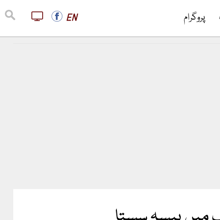
پروگرام
EN
ک میں پیسہ سستا