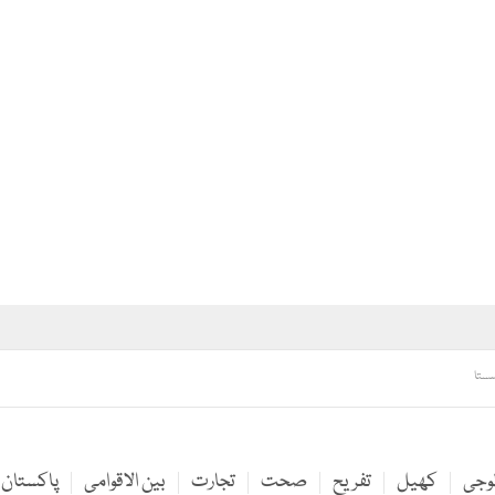
سستا
لوجی
کھیل
تفریح
صحت
تجارت
بین الاقوامی
پاکستان