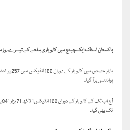
پاکستان اسٹاک ایکسچینج میں کاروباری ہفتے کے تیسرے روز ملا 
پوائنٹس پر آ گیا۔
تک بھی گیا۔