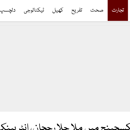
تجارت
صحت
تفریح
کھیل
ٹیکنالوجی
دلچسپ
کسچینج میں ملا جلا رحجان، انٹر بین