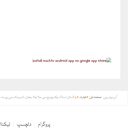
آپ یہاں ہیں:
صفحہ اول
تجارت
پاکستان اسٹاک ایکسچینج میں ملا جلا رحجان، انٹر بینک میں پیسہ 
پروگرام
دلچسپ
ٹیکنا