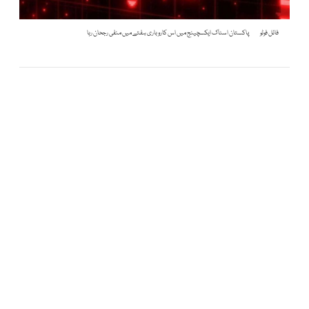
فائل فوٹو
پاکستان اسٹاک ایکسچینج میں اس کاروباری ہفتے میں منفی رجحان رہا