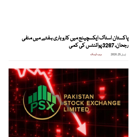
پاکستان اسٹاک ایکسچینج میں کاروباری ہفتے میں منفی
رجحان، 3267 پوائنٹس کی کمی
اپریل 25, 2026
ویب ڈیسک