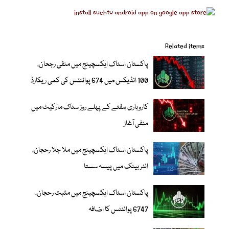
Related items
پاکستان اسٹاک ایکسچینج میں منفی رجحان،
100 انڈیکس میں 674 پوائنٹس کی کمی ریکارڈ
کاروباری ہفتے کے پہلے روز سٹاک مارکیٹ میں
منفی آغاز
پاکستان اسٹاک ایکسچینج میں ملا جلا رحجان،
انٹر بینک میں پیسہ سستا
پاکستان اسٹاک ایکسچینج میں مثبت رحجان،
6747 پوائنٹس کا اضافہ