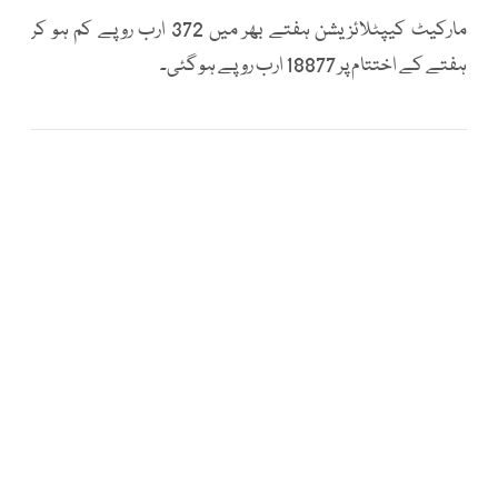
مارکیٹ کیپٹلائزیشن ہفتے بھر میں 372 ارب روپے کم ہو کر
ہفتے کے اختتام پر 18877 ارب روپے ہو گئی۔