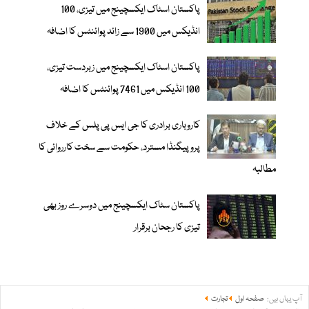
پاکستان اسٹاک ایکسچینج میں تیزی، 100
انڈیکس میں 1900 سے زائد پوائنٹس کا اضافہ
پاکستان اسٹاک ایکسچینج میں زبردست تیزی،
100 انڈیکس میں 7461 پوائنٹس کا اضافہ
کاروباری برادری کا جی ایس پی پلس کے خلاف
پروپیگنڈا مسترد، حکومت سے سخت کارروائی کا
مطالبہ
پاکستان سٹاک ایکسچینج میں دوسرے روز بھی
تیزی کا رجحان برقرار
آپ یہاں ہیں:
صفحہ اول
تجارت