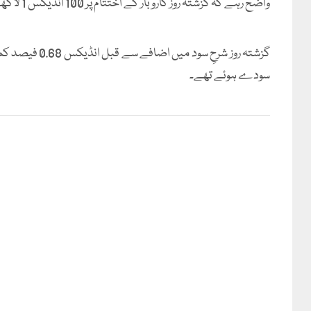
واضح رہے کہ گزشتہ روز کاروبار کے اختتام پر 100 انڈیکس 1 لاکھ 69 ہزار 497 پوائنٹس پر بند ہوا تھا۔
سودے ہوئے تھے۔