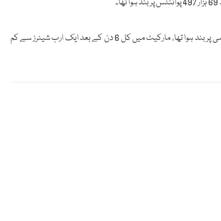
گزشتہ روز شرحِ سود میں اضافے سے قبل انڈیکس 0.68 فیصد کمی پر بند ہوا تھا، مارکیٹ میں کل 6 دن کے بعد ایک ارب شیئرز سے کم