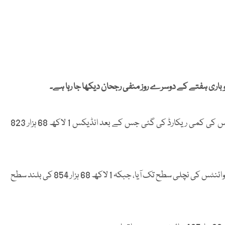
باری ہفتے کے دوسرے روز منفی رجحان دیکھا جا رہا ہے۔
بازارِ حصص میں کاروبار کے دوران 100 انڈیکس میں 674 پوائنٹس کی کمی ریکارڈ کی گئی جس کے بعد انڈیکس 1 لاکھ 68 ہزار 823
آج اب تک کے کاروبار کے دوران 100 انڈیکس1 لاکھ 68 ہزار 171 پوائنٹس کی نچلی سطح تک آیا، جبکہ 1 لاکھ 68 ہزار 854 کی بلند سطح