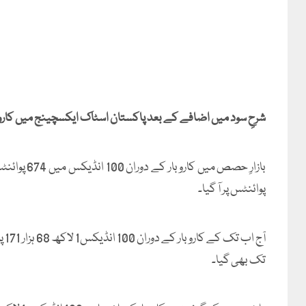
شرحِ سود میں اضافے کے بعد پاکستان اسٹاک ایکسچینج میں کارو
پوائنٹس پر آ گیا۔
تک بھی گیا۔