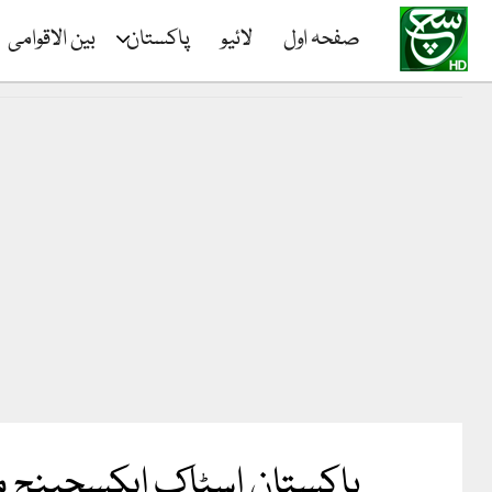
صفحہ اول
لائیو
پاکستان
بین الاقوامی
پاکستان اسٹاک ایکسچینج میں منفی رجحان، 100 انڈیکس