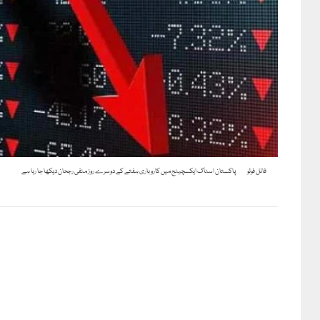
فائل فوٹو
پاکستان اسٹاک ایکسچینج میں کاروباری ہفتے کے دوسرے روز منفی رجحان دیکھا جا رہا ہے