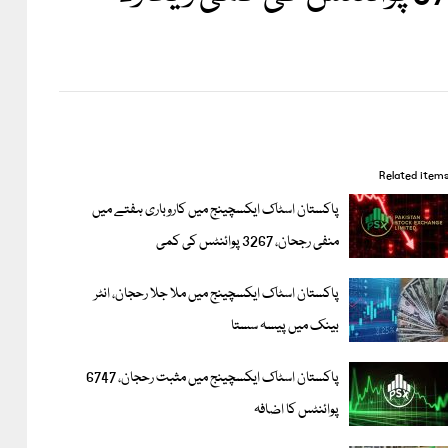
Related item
پاکستان اسٹاک ایکسچینج میں کاروباری ہفتے میں
منفی رجحان، 3267 پوائنٹس کی کمی
پاکستان اسٹاک ایکسچینج میں ملا جلا رحجان، انٹر
بینک میں پیسہ سستا
پاکستان اسٹاک ایکسچینج میں مثبت رحجان، 6747
پوائنٹس کا اضافہ