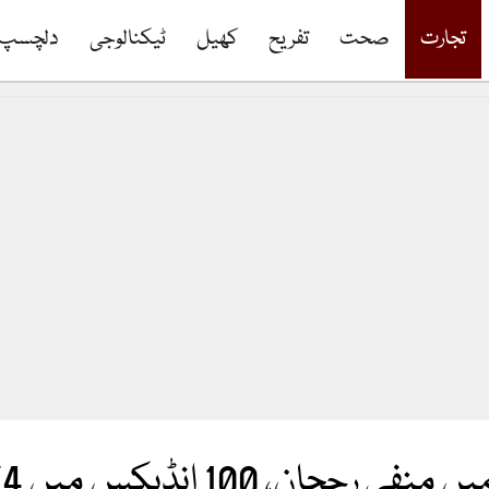
تجارت
صحت
تفریح
کھیل
ٹیکنالوجی
دلچسپ
 میں 674 پوائنٹس کی کمی ریکارڈ