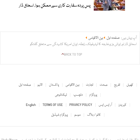
پس پردہ سفارت کاری سے ممکن ہوا، اسحاق ڈار
آپ یہاں ہیں:
صفحہ اول
بین الاقوامی
اسحاق ڈار اور ایرانی وزیرخارجہ کا ٹیلیفونک رابطہ، ایران امریکا کشیدگی سے متعلق گفتگو
BACK TO TOP
کھیل
تفریح
صحت
تجارت
بین الاقوامی
پاکستان
لائیو
صفحہ اول
پروگرام
دلچسپ
ٹیکنالوجی
کیریئرز
آر ایس ایس
PRIVACY POLICY
TERMS OF USE
English
کالم / بلاگ
موسم
پروگرام شیڈول