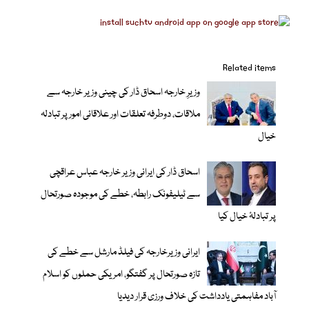
Related items
وزیرِ خارجہ اسحاق ڈار کی چینی وزیر خارجہ سے
ملاقات، دوطرفہ تعلقات اور علاقائی امور پر تبادلہ
خیال
اسحاق ڈار کی ایرانی وزیر خارجہ عباس عراقچی
سے ٹیلیفونک رابطہ، خطے کی موجودہ صورتحال
پر تبادلۂ خیال کیا
ایرانی وزیرخارجہ کی فیلڈ مارشل سے خطے کی
تازہ صورتحال پر گفتگو، امریکی حملوں کو اسلام
آباد مفاہمتی یادداشت کی خلاف ورزی قرار دیدیا