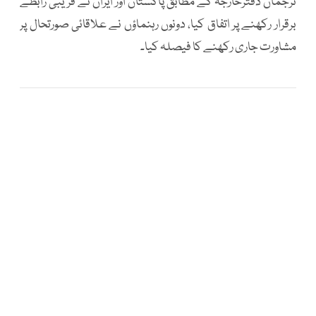
ترجمان دفترخارجہ کے مطابق پاکستان اور ایران نے قریبی رابطے
برقرار رکھنے پر اتفاق کیا، دونوں رہنماؤں نے علاقائی صورتحال پر
مشاورت جاری رکھنے کا فیصلہ کیا۔