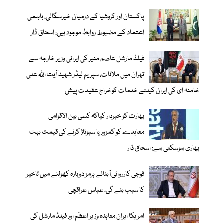
پاکستان اور کروشیا کے درمیان خیرسگالی، باہمی
اعتماد کے مضبوط روابط موجود ہیں: اسحاق ڈار
فیلڈ مارشل عاصم منیر کی ایرانی وزیر خارجہ سے
تہران میں ملاقات، سپریم لیڈر شہید آیت اللہ علی
خامنہ ای کی ایران کیلئے خدمات کو خراج عقیدت پیش
بھارت کو خبردار کیاکہ کسی بین الاقوامی
معاہدے کو کمزور یا سبوتاژ کرنے کی قیمت بہت
بھاری ہوسکتی ہے: اسحاق ڈار
فوجی کارروائی آبنائے ہرمز دوبارہ کھولنے میں تاخیر
کا سبب بنے گی، عباس عراقچی
امریکا ایران معاہدہ وزیر اعظم اور فیلڈ مارشل کی