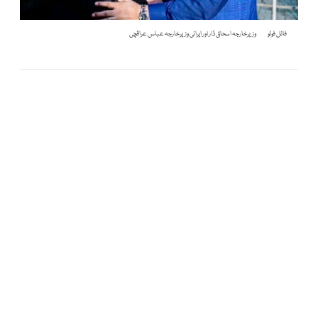
فائل فوٹو
وزیرخارجہ اسحاق ڈار اور ایرانی وزیرخارجہ عباس عراقچی