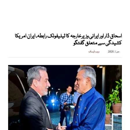
اسحاق ڈار اور ایرانی وزیرخارجہ کا ٹیلیفونک رابطہ، ایران امریکا
کشیدگی سے متعلق گفتگو
جون 1, 2026
ویب ڈیسک