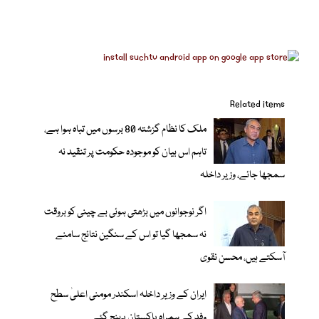
Related items
ملک کا نظام گزشتہ 80 برسوں میں تباہ ہوا ہے،
تاہم اس بیان کو موجودہ حکومت پر تنقید نہ
سمجھا جائے، وزیر داخلہ
اگر نوجوانوں میں بڑھتی ہوئی بے چینی کو بروقت
نہ سمجھا گیا تو اس کے سنگین نتائج سامنے
آسکتے ہیں، محسن نقوی
ایران کے وزیر داخلہ اسکندر مومنی اعلیٰ سطح
وفد کے ہمراہ پاکستان پہنچ گئے