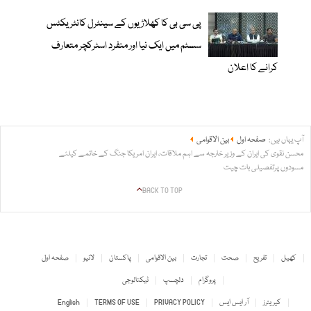
پی سی بی کا کھلاڑیوں کے سینٹرل کانٹریکٹس
سسٹم میں ایک نیا اور منفرد اسٹرکچر متعارف
کرانے کا اعلان
آپ یہاں ہیں:
صفحہ اول
بین الاقوامی
محسن نقوی کی ایران کے وزیر خارجہ سے اہم ملاقات، ایران امریکا جنگ کے خاتمے کیلئے
مسودوں پرتفصیلی بات چیت
BACK TO TOP
کھیل
تفریح
صحت
تجارت
بین الاقوامی
پاکستان
لائیو
صفحہ اول
پروگرام
دلچسپ
ٹیکنالوجی
کیریئرز
آر ایس ایس
PRIVACY POLICY
TERMS OF USE
English