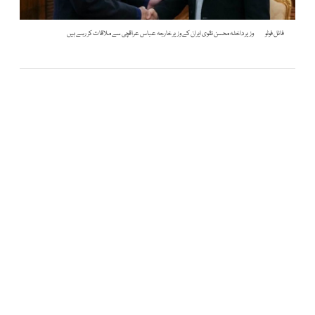
فائل فوٹو
وزیر داخلہ محسن نقوی ایران کے وزیر خارجہ عباس عراقچی سے ملاقات کر رہے ہیں