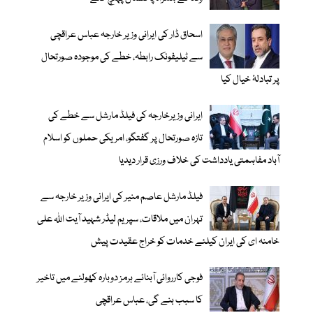
اسحاق ڈار کی ایرانی وزیر خارجہ عباس عراقچی
سے ٹیلیفونک رابطہ، خطے کی موجودہ صورتحال
پر تبادلۂ خیال کیا
ایرانی وزیرخارجہ کی فیلڈ مارشل سے خطے کی
تازہ صورتحال پر گفتگو، امریکی حملوں کو اسلام
آباد مفاہمتی یادداشت کی خلاف ورزی قرار دیدیا
فیلڈ مارشل عاصم منیر کی ایرانی وزیر خارجہ سے
تہران میں ملاقات، سپریم لیڈر شہید آیت اللہ علی
خامنہ ای کی ایران کیلئے خدمات کو خراج عقیدت پیش
فوجی کارروائی آبنائے ہرمز دوبارہ کھولنے میں تاخیر
کا سبب بنے گی، عباس عراقچی