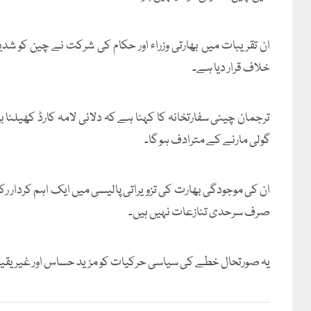
ان تقریبات میں بھارتی وزراء اور حکام کی شرکت نے چین کو شدی
خلاف قرار دیا ہے۔
ترجمان چینی سفارتخانہ کا کہنا ہے کہ دلائی لامہ کارڈ کھیلنا ب
گولی مارنے کے مترادف ہو گا۔
ان کی موجودگی بھارت کی تزویراتی پالیسی میں ایک اہم کردار ر
صرف سرحدی تنازعات نہیں ہیں۔
یہ صورتحال خطے کی سیاسی حرکیات کو مزید حساس اور غیر یقین