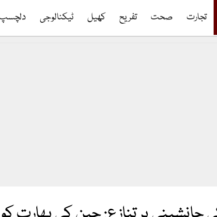
تجارت
صحت
تفریح
کھیل
ٹیکنالوجی
دلچسپ
ی جانشینی پر تنازع: چین کی بھارت ک