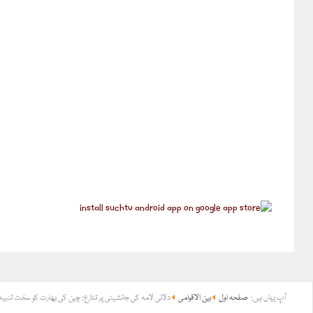
آپ یہاں ہیں:
صفحہ اول
بین الاقوامی
دلائی لامہ کی جانشینی پر تنازع: چین کی بھارت کو سخت تنبیہ