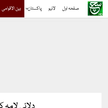
صفحہ اول
لائیو
پاکستان
بین الاقوامی
دلائی لامہ ک