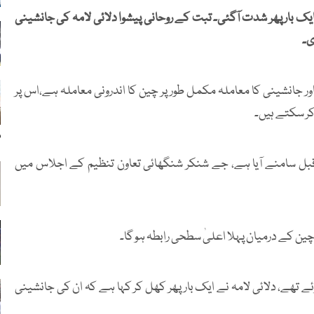
 بار پھر شدت آگئی۔ تبت کے روحانی پیشوا دلائی لامہ کی جانشینی
ی۔
ور جانشینی کا معاملہ مکمل طور پر چین کا اندرونی معاملہ ہے،اس پر
کر سکتے ہیں۔
م
قبل سامنے آیا ہے، جے شنکر شنگھائی تعاون تنظیم کے اجلاس میں
ین کے درمیان پہلا اعلیٰ سطحی رابطہ ہو گا۔
ے تھے، دلائی لامہ نے ایک بار پھر کھل کر کہا ہے کہ ان کی جانشینی