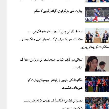
بھارت بلے باز کو فوری گرفتار کرنے کا حکم
اسحاق ڈار کی چین کے وزیر خارجہ وانگ یی سے
ملاقات، امریکا اور ایران کے درمیان فوری جنگ بندی،
ذاکرات کی بحالی پر زور
تنہائی دور کرنے کیلئے جدید اے آئی روبوٹس متعارف
کرا دیئے
انگلینڈ کے ہاتھوں ٹی ٹوئنٹی چیمپئن بھارت کو
عبرتناک شکست
دوسرا ٹی ٹوئنٹی؛ انگلینڈ نے بھارت کو 4 وکٹوں سے
شکست دے دی