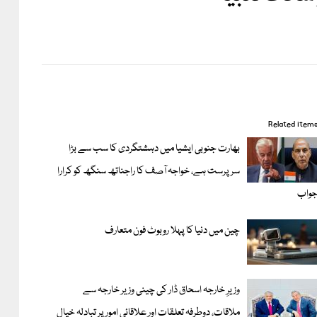
Related item
بھارت جنوبی ایشیا میں دہشتگردی کا سب سے بڑا
سرپرست ہے، خواجہ آصف کا راجناتھ سنگھ کو کرارا
واب
چین میں دنیا کا پہلا روبوٹ فون متعارف
وزیرِ خارجہ اسحاق ڈار کی چینی وزیر خارجہ سے
ملاقات، دوطرفہ تعلقات اور علاقائی امور پر تبادلہ خیال