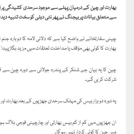
بھارت اور چین کے درمیان پہلے سے موجود سرحدی کشیدگی پر ایک
سے متعلق بیانات پر بیجنگ نے پھر نئی دہلی کو سخت تنبیہ دید
چینی سفارتخانے نے واضح کیا ہے کہ دلائی لامہ کا دوبارہ جنم ا
بھارت کا کوئی بھی مؤقف یا مداخلت تعلقات میں مزید بگاڑ پیدا 
چین کا یہ بیان جے شنکر کے پندرہ جولائی سے دورہ چین سے 
شرکت کریں گے۔
یہ دورہ دو ہزار بیس کی مہلک سرحدی جھڑپوں کے بعد بھارت اور چ
ان جھڑپوں میں کم از کم بیس بھارتی اور چارچینی فوجی ہلاک ہوئ
میں چین کا کوئی کردار نہیں ہو گا۔