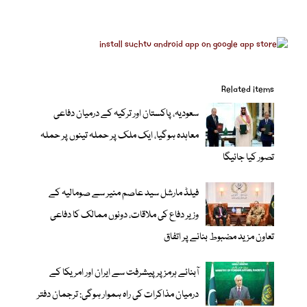
Related items
سعودیہ، پاکستان اور ترکیہ کے درمیان دفاعی
معاہدہ ہوگیا، ایک ملک پر حملہ تینوں پر حملہ
تصور کیا جائیگا
فیلڈ مارشل سید عاصم منیر سے صومالیہ کے
وزیر دفاع کی ملاقات، دونوں ممالک کا دفاعی
تعاون مزید مضبوط بنانے پر اتفاق
آبنائے ہرمز پر پیشرفت سے ایران اور امریکا کے
درمیان مذاکرات کی راہ ہموار ہوگی: ترجمان دفتر