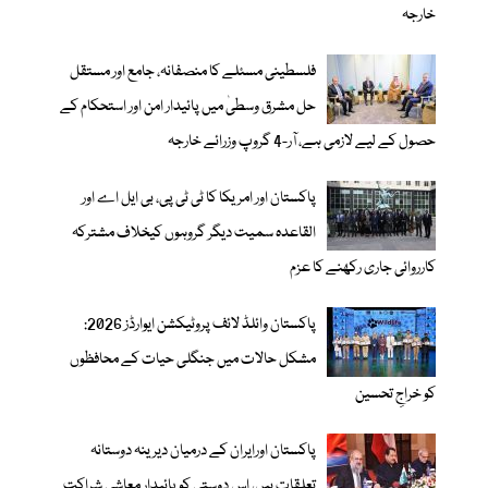
خارجہ
فلسطینی مسئلے کا منصفانہ، جامع اور مستقل
حل مشرق وسطیٰ میں پائیدار امن اور استحکام کے
حصول کے لیے لازمی ہے، آر-4 گروپ وزرائے خارجہ
پاکستان اور امریکا کا ٹی ٹی پی، بی ایل اے اور
القاعدہ سمیت دیگر گروہوں کیخلاف مشترکہ
کارروائی جاری رکھنے کا عزم
پاکستان وائلڈ لائف پروٹیکشن ایوارڈز 2026:
مشکل حالات میں جنگلی حیات کے محافظوں
کو خراجِ تحسین
پاکستان اورایران کے درمیان دیرینہ دوستانہ
تعلقات ہیں، اس دوستی کوپائیدار معاشی شراکت