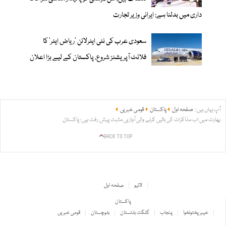
داری میں بدلنا ہے: ایرانی وزیر تجارت
سعودی عرب کی نئی ایئرلائن ‘ریاض ایئر’ کا
فلائٹ آپریشنز شروع، پاکستان کے لیے بڑا اعلان
آپ یہاں ہیں:
صفحہ اول
پاکستان
قومی خبریں
بھارت میں اب مذاکرات کی باتیں کرنے والی آوازیں مثبت پیش رفت ہیں: پاکستان
BACK TO TOP
لائیو
صفحہ اول
پاکستان
خیبر پختونخوا
پنجاب
گلگت بلتستان
بلوچستان
قومی خبریں