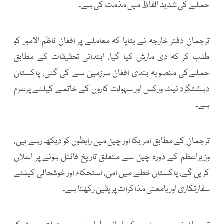
حملے کی شدید الفاظ میں مذمت کی ہے۔
ترجمان دفتر خارجہ نے بتایا کہ معاملے پر افغان ناظم الامور کو
طلب کر کہ دی مارش کیا گیا، ابتدائی تحقیقات کے مطابق
حملےکی منصوبہ بندی افغان سرزمین سے کی گئی، پاکستان
دہشتگرد نیٹ ورکس اور سہولت کاروں کے خاتمے کیلئے پرعزم
ہے۔
ترجمان کے مطابق امریکا اور چین میں رابطوں کو دیکھ رہے ہیں،
وزیراعظم کے دورہ چین سے متعلق تاریخ فائنل ہونے پر اعلان
کریں گے، پاکستان خطے میں امن، استحکام اور خوشحالی کیلئے
سفارتکاری اور بامعنی مذاکرات پر یقین رکھتا ہے۔