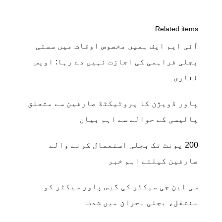
Related items
آئی ایم ایف ہمیں مخصوص اوقات میں سستی
بجلی فراہمی کی اجازت نہیں دے رہا: اویس
لغاری
پاور ڈویژن کا پروٹیکٹڈ صارفین سے متعلق
پالیسی کے حوالے سے اہم بیان
200 یونٹ تک بجلی استعمال کرنے والے
صارفین کیلئے اہم خبر
سی این جی سیکٹر کی گیس پاور سیکٹر کو
منتقل، بجلی بحران میں شدت