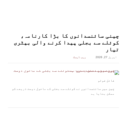
چینی سائنسدانوں کا بڑا کارنامہ،
کوئلے سے بجلی پیدا کرنے والی بیٹری
تیار
اپریل 27, 2026
ویب ڈیسک
فائل فوٹو
چین میں سائنسدانوں نے کوئلے سے بجلی کے ماحول دوست ذریعے کو
ممکن بنایا ہے