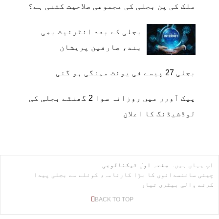
ملک کی پن بجلی کی مجموعی صلاحیت کتنی ہے؟
بجلی کے بعد انٹرنیٹ بھی
بند، صارفین پریشان
بجلی 27 پیسے فی یونٹ مہنگی ہو گئی
پیک آورز میں روزانہ سوا 2 گھنٹے بجلی کی
لوڈشیڈنگ کا اعلان
آپ یہاں ہیں:
صفحہ اول
ٹیکنالوجی
چینی سائنسدانوں کا بڑا کارنامہ، کوئلے سے بجلی پیدا
کرنے والی بیٹری تیار
BACK TO TOP