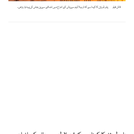
فائل فوٹو
پاور ڈویژن کا کہنا ہے کہ تربیلا ڈیم سے پانی کے اخراج میں اضافے سے پن بجلی کی پیداوار بڑھی۔