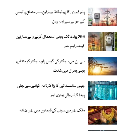
پاور ڈویژن کا پروٹیکٹڈ صارفین سے متعلق پالیسی
کے حوالے سے اہم بیان
200 یونٹ تک بجلی استعمال کرنے والے صارفین
کیلئے اہم خبر
سی این جی سیکٹر کی گیس پاور سیکٹر کو منتقل،
بجلی بحران میں شدت
چینی سائنسدانوں کا بڑا کارنامہ، کوئلے سے بجلی
پیدا کرنے والی بیٹری تیار
ملک بھر میں سونے کی قیمتوں میں پھر اضافہ