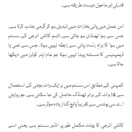
قدرتی اور ماحول دوست طریقہ ہے۔
اس عمل میں پانی بخارات میں تبدیل ہو کر گرمی جذب کرتا ہے،
جس سے ہوا ٹھنڈی ہو جاتی ہے، تاہم کائلی انرجی کے سسٹم
میں ہوا کا براہِ راست پانی سے رابطہ نہیں ہوتا، جس سے نمی یا
ڈیمپنیس کا مسئلہ پیدا نہیں ہوتا جو عام ایئر کولرز میں دیکھا
جاتا ہے۔
کمپنی کے مطابق اس سسٹم میں ہر ایک واٹ بجلی کے استعمال
سے 14 واٹ کے برابر ٹھنڈک حاصل کی جا سکتی ہے، جو روایتی
اے سی یونٹس سے تقریباً پانچ گنا زیادہ مؤثر ہے۔
کائلی انرجی کا یونٹ مکمل طور پر انڈور سسٹم ہے، یعنی اسے