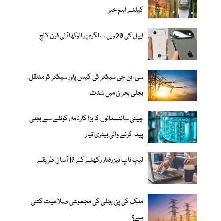
کیلئے اہم خبر
ایپل کی 20ویں سالگرہ پر انوکھا آئی فون لانچ
سی این جی سیکٹر کی گیس پاور سیکٹر کو منتقل،
بجلی بحران میں شدت
چینی سائنسدانوں کا بڑا کارنامہ، کوئلے سے بجلی
پیدا کرنے والی بیٹری تیار
لیپ ٹاپ تیز رفتار رکھنے کے 10 آسان طریقے
ملک کی پن بجلی کی مجموعی صلاحیت کتنی
ہے؟