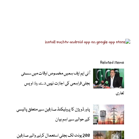
Related items
آئی ایم ایف ہمیں مخصوص اوقات میں سستی
بجلی فراہمی کی اجازت نہیں دے رہا: اویس
لغاری
پاور ڈویژن کا پروٹیکٹڈ صارفین سے متعلق پالیسی
کے حوالے سے اہم بیان
200 یونٹ تک بجلی استعمال کرنے والے صارفین