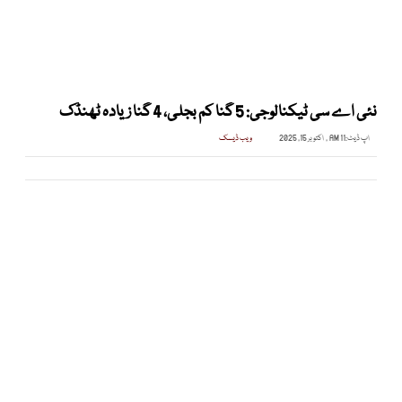
نئی اے سی ٹیکنالوجی: 5 گنا کم بجلی، 4 گنا زیادہ ٹھنڈک
اپ ڈیٹ:
11 AM , اکتوبر 15, 2025
ویب ڈیسک