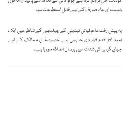
کولنگ حل فراہم کرنا ہے جو توانائی کے لحاظ سے پائیدار، ماحول
دوست اور عام صارف کے لیے قابلِ استطاعت ہو۔
یہ پیش رفت ماحولیاتی تبدیلی کے چیلنجوں کے تناظر میں ایک
امید افزا قدم قرار دی جا رہی ہے، خصوصاً ان ممالک کے لیے
جہاں گرمی کی شدت میں ہر سال اضافہ ہو رہا ہے۔