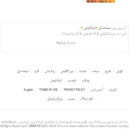
آپ یہاں ہیں:
صفحہ اول
ٹیکنالوجی
نئی اے سی ٹیکنالوجی: 5 گنا کم بجلی، 4 گنا زیادہ ٹھنڈک
BACK TO TOP
کھیل
تفریح
صحت
تجارت
بین الاقوامی
پاکستان
لائیو
صفحہ اول
پروگرام
دلچسپ
ٹیکنالوجی
کیریئرز
آر ایس ایس
PRIVACY POLICY
TERMS OF USE
English
کالم / بلاگ
موسم
پروگرام شیڈول
Urdu News - پاکستان اور دنیا بھر سے بریکنگ نیوز، کھیل، صحت، تفریح، تجارت اور ٹیکنالوجی کی تازہ ترین اردو خبریں
All Rights Reserved ©
SUCH TV
2023. SUCH TV is not responsible for the content of external sites.