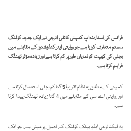
فرانس کی اسٹارٹ اپ کمپنی کائلی انرجی نے ایک جدید کولنگ
سسٹم متعارف کرایا ہے جو روایتی ایئر کنڈیشنرز کے مقابلے میں
بجلی کی کھپت کو نمایاں طور پر کم کرتا ہے اور زیادہ مؤثر ٹھنڈک
فراہم کرتا ہے۔
کمپنی کے مطابق یہ نظام تقریباً 5 گنا کم بجلی استعمال کرتا ہے
اور روایتی اے سی کے مقابلے میں 4 گنا زیادہ ٹھنڈک پیدا کرتا
ہے۔
یہ ٹیکنالوجی ایڈیابیٹک کولنگ کے اصول پر مبنی ہے، جو ایک