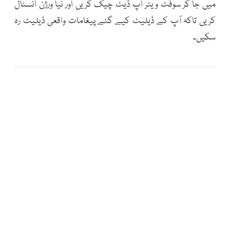
میں جا کر سوفٹ ویئر اپ ڈیٹ چیک کریں اور نیا ورژن انسٹال
کریں تاکہ آپ کے ڈیلیٹ کیے گئے پیغامات واقعی ڈیلیٹ رہ
سکیں۔