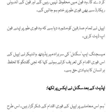
کر دے گا، وہ فون میں محفوظ نہیں رہیں گے اور فون کے اندرونی
ریکارڈ سے بھی فوری طور پر ختم ہو جائیں گے۔
ایپل نے تمام صارفین کو مشورہ دیا ہے کہ وہ فوری طور پر اپنے فون
اپ ڈیٹ کریں۔
میسجنگ ایپ ’سگنل‘ کی سربراہ میریڈیتھ وائٹیکر نے ایپل کے
اس فوری اقدام کی تعریف کرتے ہوئے کہا کہ نجی گفتگو کا تحفظ
ہر انسان کا بنیادی حق ہے۔
اپڈیٹ کے بعد سگنل نے ایکس پر لکھا:
‘ہم اس معاملے پر ایپل کے فوری اقدام کے شکر گزار ہیں۔ اس طرح