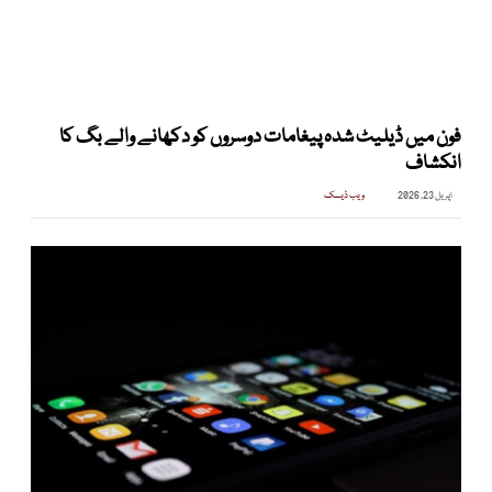
فون میں ڈیلیٹ شدہ پیغامات دوسروں کو دکھانے والے بگ کا
انکشاف
اپریل 23, 2026
ویب ڈیسک