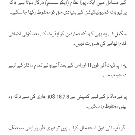
کے مسائل میں ایک پورا نظام (ایکو سسٹم) درکار ہوتا ہے تاکہ
پرائیویٹ کمیونیکیشن کے بنیادی حق کو محفوظ رکھا جا سکے۔‘
سگنل نے یہ بھی کہا کہ صارفین کو اپڈیٹ کے بعد کوئی اضافی
قدم اٹھانے کی ضرورت نہیں۔
یہ اپ ڈیٹ آئی فون 11 اور اس کے بعد آنے والے تمام ماڈلز کے لیے
دستیاب ہے۔
پرانے ماڈلز کے لیے کمپنی نے iOS 18.7.8 جاری کی ہے تاکہ وہ
بھی محفوظ رہ سکیں۔
اگر آپ آئی فون استعمال کرتے ہیں تو فوری طور پر اپنی سیٹنگ