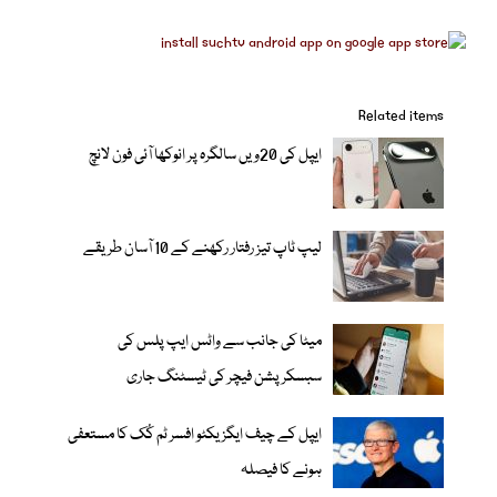
Related items
ایپل کی 20ویں سالگرہ پر انوکھا آئی فون لانچ
لیپ ٹاپ تیز رفتار رکھنے کے 10 آسان طریقے
میٹا کی جانب سے واٹس ایپ پلس کی
سبسکرپشن فیچر کی ٹیسٹنگ جاری
ایپل کے چیف ایگزیکٹو افسر ٹم کُک کا مستعفی
ہونے کا فیصلہ