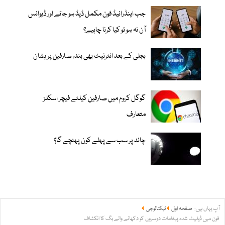
جب اینڈرائیڈ فون مکمل ڈیڈ ہو جائے اور ڈیوائس
آن نہ ہو تو کیا کرنا چاہیے؟
بجلی کے بعد انٹرنیٹ بھی بند، صارفین پریشان
گوگل کروم میں صارفین کیلئے فیچر اسکلز
متعارف
چاند پر سب سے پہلے کون پہنچے گا؟
آپ یہاں ہیں:
صفحہ اول
ٹیکنالوجی
فون میں ڈیلیٹ شدہ پیغامات دوسروں کو دکھانے والے بگ کا انکشاف