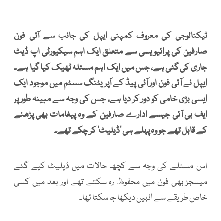
ٹیکنالوجی کی معروف کمپنی ایپل کی جانب سے آئی فون
صارفین کی پرائیویسی سے متعلق ایک اہم سیکیورٹی اپ ڈیٹ
جاری کی گئی ہے، جس میں ایک اہم مسئلہ ٹھیک کیا گیا ہے۔
ایپل نے آئی فون اور آئی پیڈ کے آپریٹنگ سسٹم میں موجود ایک
ایسی بڑی خامی کو دور کر دیا ہے، جس کی وجہ سے مبینہ طور پر
ایف بی آئی جیسے ادارے صارفین کے وہ پیغامات بھی پڑھنے
کے قابل تھے جو وہ پہلے ہی ’ڈیلیٹ‘ کر چکے تھے۔
اس مسئلے کی وجہ سے کچھ حالات میں ڈیلیٹ کیے گئے
میسجز بھی فون میں محفوظ رہ سکتے تھے اور بعد میں کسی
خاص طریقے سے انہیں دیکھا جا سکتا تھا۔