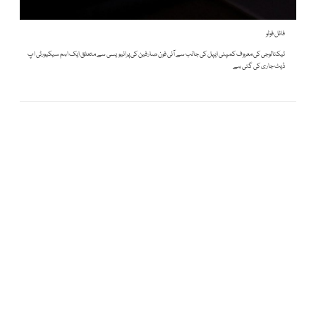
فائل فوٹو
ٹیکنالوجی کی معروف کمپنی ایپل کی جانب سے آئی فون صارفین کی پرائیویسی سے متعلق ایک اہم سیکیورٹی اپ
ڈیٹ جاری کی گئی ہے