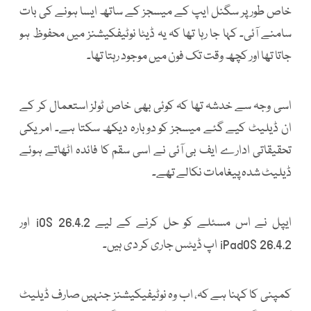
خاص طور پر سگنل ایپ کے میسجز کے ساتھ ایسا ہونے کی بات
سامنے آئی۔ کہا جا رہا تھا کہ یہ ڈیٹا نوٹیفکیشنز میں محفوظ ہو
جاتا تھا اور کچھ وقت تک فون میں موجود رہتا تھا۔
اسی وجہ سے خدشہ تھا کہ کوئی بھی خاص ٹولز استعمال کر کے
ان ڈیلیٹ کیے گئے میسجز کو دوبارہ دیکھ سکتا ہے۔ امریکی
تحقیقاتی ادارے ایف بی آئی نے اسی سقم کا فائدہ اٹھاتے ہوئے
ڈیلیٹ شدہ پیغامات نکالے تھے۔
ایپل نے اس مسئلے کو حل کرنے کے لیے iOS 26.4.2 اور
iPadOS 26.4.2 اپ ڈیٹس جاری کر دی ہیں۔
کمپنی کا کہنا ہے کہ، اب وہ نوٹیفیکیشنز جنہیں صارف ڈیلیٹ