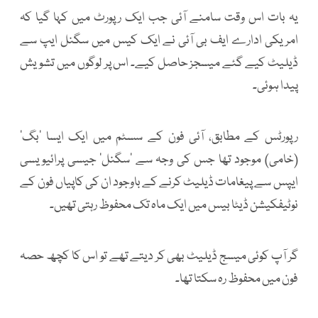
یہ بات اس وقت سامنے آئی جب ایک رپورٹ میں کہا گیا کہ
امریکی ادارے ایف بی آئی نے ایک کیس میں سگنل ایپ سے
ڈیلیٹ کیے گئے میسجز حاصل کیے۔ اس پر لوگوں میں تشویش
پیدا ہوئی۔
رپورٹس کے مطابق، آئی فون کے سسٹم میں ایک ایسا ’بگ‘
(خامی) موجود تھا جس کی وجہ سے ’سگنل‘ جیسی پرائیویسی
ایپس سے پیغامات ڈیلیٹ کرنے کے باوجود ان کی کاپیاں فون کے
نوٹیفکیشن ڈیٹا بیس میں ایک ماہ تک محفوظ رہتی تھیں۔
گر آپ کوئی میسج ڈیلیٹ بھی کر دیتے تھے تو اس کا کچھ حصہ
فون میں محفوظ رہ سکتا تھا۔