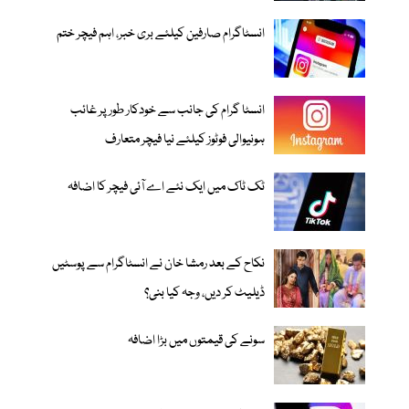
انسٹاگرام صارفین کیلئے بری خبر، اہم فیچر ختم
انسٹا گرام کی جانب سے خودکار طور پر غائب
ہونیوالی فوٹوز کیلئے نیا فیچر متعارف
ٹک ٹاک میں ایک نئے اے آئی فیچر کا اضافہ
نکاح کے بعد رمشا خان نے انسٹاگرام سے پوسٹیں
ڈیلیٹ کر دیں، وجہ کیا بنی؟
سونے کی قیمتوں میں بڑا اضافہ