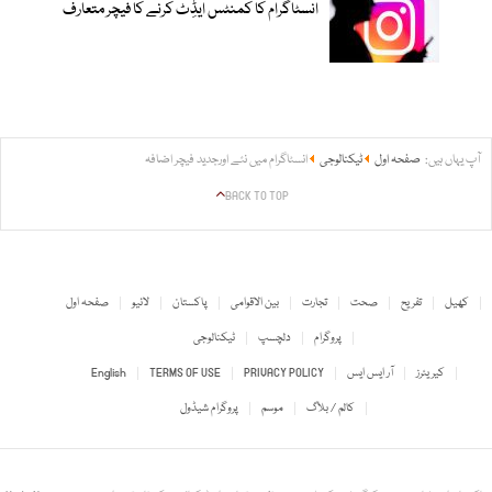
انسٹاگرام کا کمنٹس ایڈِٹ کرنے کا فیچر متعارف
آپ یہاں ہیں:
صفحہ اول
ٹیکنالوجی
انسٹاگرام میں نئے اورجدید فیچر اضافہ
BACK TO TOP
کھیل
تفریح
صحت
تجارت
بین الاقوامی
پاکستان
لائیو
صفحہ اول
پروگرام
دلچسپ
ٹیکنالوجی
کیریئرز
آر ایس ایس
PRIVACY POLICY
TERMS OF USE
English
کالم / بلاگ
موسم
پروگرام شیڈول