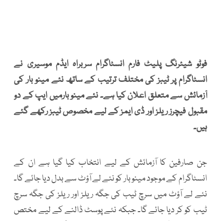
فوٹو شیئرنگ پلیٹ فارم انسٹاگرام سربراہ ایڈم موسیری نے
انسٹاگرام پر ٹیبز کی مختلف ترتیب کے ساتھ نئے مینو بار کی
آزمائش سے متعلق اعلان کیا ہے۔ نئے مینو بارمیں ایپ کے دو
مقبول فیچرز ریلز اور ڈی ایمز کے لیے مخصوص ٹیبز رکھے گئے
ہیں۔
جن صارفین کا آزمائش کے لیے انتخاب کیا گیا ہے ان کے
انسٹاگرام کے موجود مینو بار کو نئے لے آؤٹ سے بدل دیا جائے گا۔
نئے لے آؤٹ میں سرچ ٹیب کی جگہ ریلز اور ریلز کی جگہ سرچ
ٹیب کو کر دیا جائے گا۔ جبکہ نئے پوسٹ ڈالنے کے لیے مختص