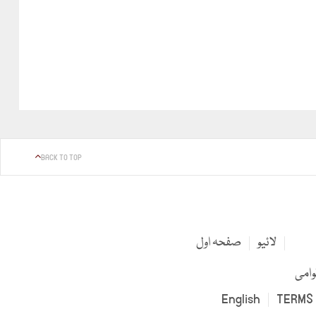
BACK TO TOP
لائیو
صفحہ اول
وامی
English
TERMS 