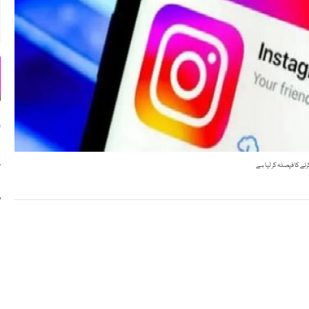
ا
پ
نے کا فیصلہ کر لیا ہے
و