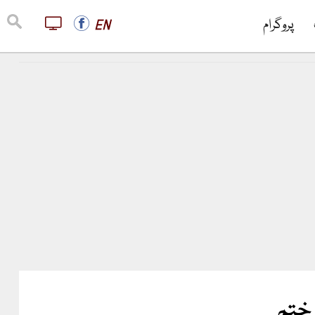
پروگرام
EN
 ختم