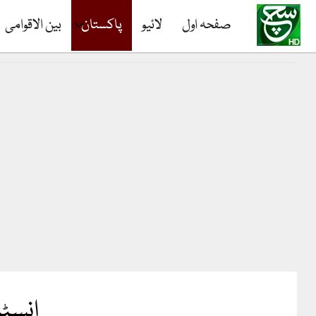
صفحہ اول
لائیو
پاکستان
بین الاقوامی
انسٹا