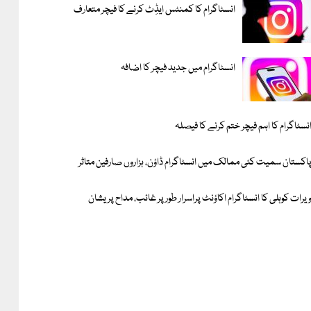
انسٹاگرام کا کمنٹس ایڈِٹ کرنے کا فیچر متعارف
انسٹاگرام میں جدید فیچر کا اضافہ
نسٹاگرام کا اہم فیچر ختم کرنے کا فیصلہ
اکستان سمیت کئی ممالک میں انسٹاگرام ڈاؤن، ہزاروں صارفین متاثر
یرات کوہلی کا انسٹاگرام اکاؤنٹ پراسرار طور پر غائب، مداح پریشان