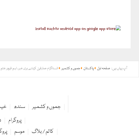
آپ یہاں ہیں:
صفحہ اول
پاکستان
جموں و کشمیر
انسٹاگرام صارفین کیلئے بری خبر، اہم فیچر ختم
جموں و کشمیر
سندھ
خیبر
پروگرام
د
کالم / بلاگ
موسم
پروگ