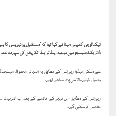
ٹیکنالوجی کمپنی میٹا نے کہا تھا کہ ’مستقبل پرائیویسی کا ہے
ڈائریکٹ میسجز میں موجود اینڈ ٹو اینڈ انکرپشن کی سپورٹ ختم ک
غیر ملکی میڈیا رپورٹس کے مطابق یہ انتہائی محفوظ میسجنگ
وصول کرنے والا ہی پڑھ سکتے تھے۔
رپورٹس کے مطابق اس فیچر کے خاتمے کے بعد اب انٹرنیٹ سروس
حاصل کر سکیں گے۔