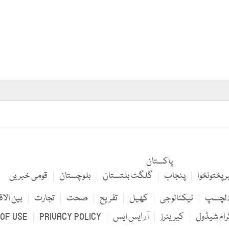
پاکستان
 پختونخوا
پنجاب
گلگت بلتستان
بلوچستان
قومی خبریں
لچسپ
ٹیکنالوجی
کھیل
تفریح
صحت
تجارت
بین الاق
رام شیڈول
کیریئرز
آر ایس ایس
PRIVACY POLICY
OF USE