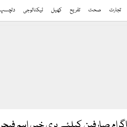
تجارت
صحت
تفریح
کھیل
ٹیکنالوجی
دلچسپ
گرام صارفین کیلئے بری خبر، اہم فیچر