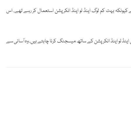
 کیونکہ بہت کم لوگ اینڈ ٹو اینڈ انکرپشن استعمال کر رہے تھے، اس
ینڈ ٹو اینڈ انکرپشن کے ساتھ میسجنگ کرنا چاہتے ہیں، وہ آسانی سے