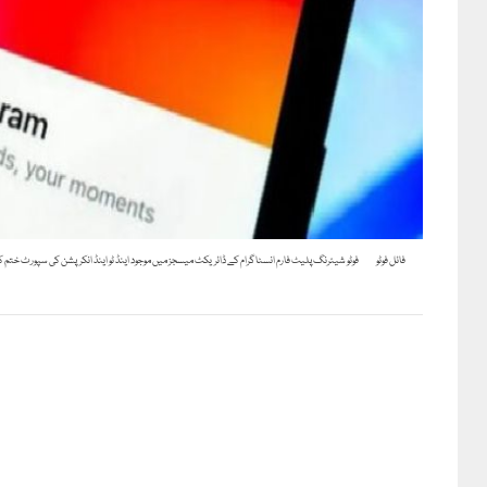
فائل فوٹو
فوٹو شیئرنگ پلیٹ فارم انسٹاگرام کے ڈائریکٹ میسجز میں موجود اینڈ ٹو اینڈ انکرپشن کی سپورٹ ختم کر