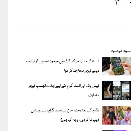
Related item
انسٹاگرام نے آخرکار گرڈ میں موجود تصاویر کو ترتیب
دینے فیچر متعارف کرا دیا
فیس بک اور انسٹا گرام کے لیے ایک دلچسپ فیچر
متعارف
نکاح کے بعد رمشا خان نے انسٹاگرام سے پوسٹیں
ڈیلیٹ کر دیں، وجہ کیا بنی؟