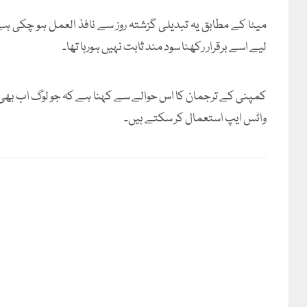
میٹا کے مطابق یہ تبدیلی گزشتہ روز سے نافذ العمل ہو چکی ہے
لیے اسے برقرار رکھنا سود مند ثابت نہیں ہورہا تھا۔
کمپنی کے ترجمان کا اس حوالے سے کہنا ہے کہ جو لوگ اب بھی ا
واٹس ایپ استعمال کر سکتے ہیں۔