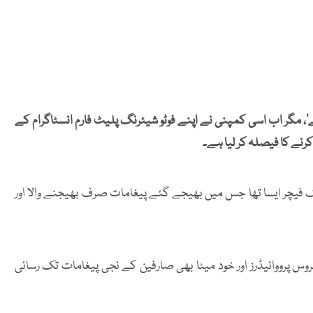
‘، مگر اب اسی کمپنی نے اپنے فوٹو شیئرنگ پلیٹ فارم انسٹاگرام کے
رنے کا فیصلہ کر لیا ہے۔
 فیچر ایسا تھا جس میں بھیجے گئے پیغامات صرف بھیجنے والا اور
 پرووائیڈرز اور خود میٹا بھی صارفین کے نجی پیغامات تک رسائی