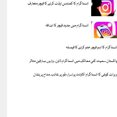
انسٹاگرام کا کمنٹس ایڈِٹ کرنے کا فیچر متعارف
انسٹاگرام میں جدید فیچر کا اضافہ
نسٹاگرام کا اہم فیچر ختم کرنے کا فیصلہ
اکستان سمیت کئی ممالک میں انسٹاگرام ڈاؤن، ہزاروں صارفین متاثر
یرات کوہلی کا انسٹاگرام اکاؤنٹ پراسرار طور پر غائب، مداح پریشان