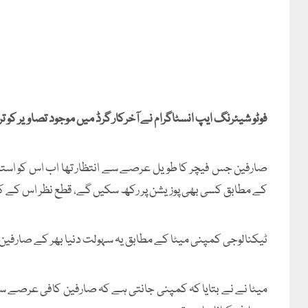
فوٹو شیئرنگ ایپ انسٹاگرام نے آخرکار گرڈ میں موجود تصاویر کو ت
صارفین جس فیچر کا طویل عرصے سے انتظار تھا اب اس کو استعما
کے مطابق کسی بھی پوزیشن پر رکھ سکیں گے، قطع نظر اس کے کہ
ٹیکنالوجی کمپنی میٹا کے مطابق یہ سہولت دنیا بھر کے صارفین
میٹا نے نے بتایا کہ کمپنی جانتی ہے کہ صارفین کافی عرصے 