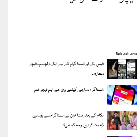
Related item
فیس بک اور انسٹا گرام کے لیے ایک دلچسپ فیچر
متعارف
انسٹاگرام صارفین کیلئے بری خبر، اہم فیچر ختم
نکاح کے بعد رمشا خان نے انسٹاگرام سے پوسٹیں
ڈیلیٹ کر دیں، وجہ کیا بنی؟