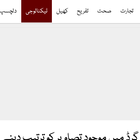
تجارت
صحت
تفریح
کھیل
ٹیکنالوجی
دلچسپ
 گرڈ میں موجود تصاویر کو ترتیب دینے ف