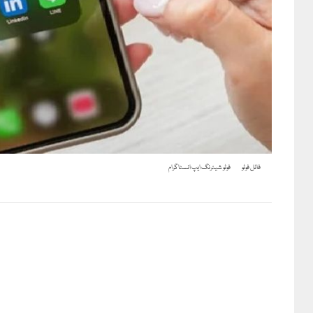
فائل فوٹو
فوٹو شیئرنگ ایپ انسٹاگرام