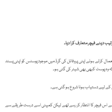
رتیب دینے فیچر متعارف کرا دیا۔
ل کرتے ہوئے اپنی پروفائل کی گرِڈ میں موجود پوسٹس کو اپنی پسند
 وہ پوسٹ کبھی بھی شیئر کی گئی ہو۔
 کے لیے دستیاب ہونا شروع ہو گئی ہے۔
سے اس فیچر کا انتظار کر رہے تھے لیکن کمپنی اسے درست طریقے سے