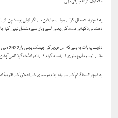
متعارف کرانا چاہتی تھی۔
یہ فیچر استعمال کرتے ہوئے صارفین نے اگر کوئی پوسٹ پِن کر رکھ
دھندلی دکھائی دے گی، یعنی اسے وہاں سے منتقل نہیں کیا جا 
دلچسپ بات
والے الیسینڈرو پیلوزی نے انسٹاگرام کے اندر ایڈٹ گرِڈ نامی آپشن 
یہ فیچر انسٹاگرام کے سربراہ ایڈم موسیری کے اعلان کے تقریباً ا