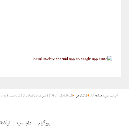
آپ یہاں ہیں:
صفحہ اول
ٹیکنالوجی
انسٹاگرام نے آخرکار گرڈ میں موجود تصاویر کو ترتیب دینے فیچر متع
پروگرام
دلچسپ
ٹیکنا