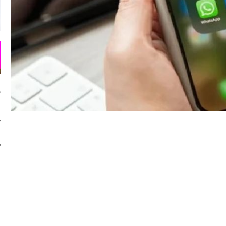
ا
پ
و