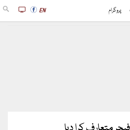
پروگرام
EN
یچر متعارف کرا دیا