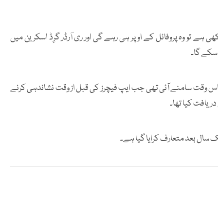
ی ہے تو وہ پروفائل کے اوپر ہی رہے گی اور ری آرڈر گرِڈ اسکرین میں
سکے گا۔
 یہ ہے کہ اس فیچر کی جھلک پہلی بار 2022 میں اس وقت سامنے آئی تھی جب ایپ فیچرز کی قبل از وقت نشاندہی کرنے
دریافت کیا تھا۔
یک سال بعد متعارف کرایا گیا ہے۔