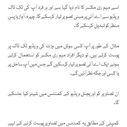
اسے میم ری مکسر کا نام دیا گیا ہے اور ہر فرد آپ کی ٹک ٹاک
ویڈیو سے اے آئی پر مبنی تصویر تیار کرسکے گا، چہرہ، آواز یا پس
منظر کو تبدیل کرسکے گا۔
مثال کے طور پر آپ کسی ہوٹل میں وزٹ کی ویڈیو ٹک ٹاک پر
پوسٹ کرتے ہیں، تو دیگر افراد میم ری مکسر کو استعمال کرتے
ہوئے ایک اے آئی تصویر تیار کرسکیں گے جس میں آپ ساحل پر
یا کسی اور جگہ نظر آئیں گے۔
ان تصاویر کو اوریجنل ویڈیو کے کمنٹس میں شیئر کیا جاسکے
گا۔
کمپنی کے مطابق یہ کمنٹس میں تصاویر پوسٹ کرنے کے لیے