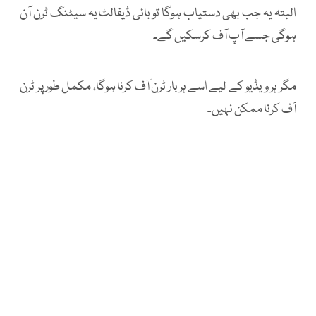
البتہ یہ جب بھی دستیاب ہوگا تو بائی ڈیفالٹ یہ سیٹنگ ٹرن آن
ہوگی جسے آپ آف کرسکیں گے۔
مگر ہر ویڈیو کے لیے اسے ہر بار ٹرن آف کرنا ہوگا، مکمل طور پر ٹرن
آف کرنا ممکن نہیں۔