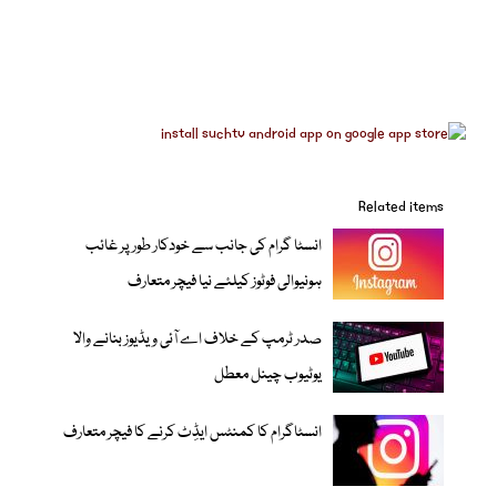
Related items
انسٹا گرام کی جانب سے خودکار طور پر غائب
ہونیوالی فوٹوز کیلئے نیا فیچر متعارف
صدر ٹرمپ کے خلاف اے آئی ویڈیوز بنانے والا
یوٹیوب چینل معطل
انسٹاگرام کا کمنٹس ایڈِٹ کرنے کا فیچر متعارف