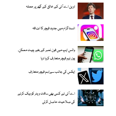
اوپن اے آئی کے خالق کے گھر پر حملہ
انسٹاگرام میں جدید فیچر کا اضافہ
واٹس ایپ میں فون نمبر کے بغیر چیٹ ممکن،
یوزر نیم فیچر متعارف کروا دیا
ایکس کی جانب سےاہم فیچر متعارف
اے آئی نے کسی بھی سافٹ ویئر کو ہیک کرنے
کی صلاحیت حاصل کرلی