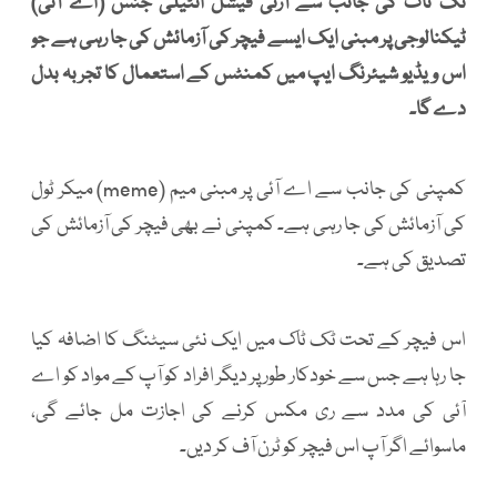
ٹک ٹاک کی جانب سے آرٹی فیشل انٹیلی جنس (اے آئی)
ٹیکنالوجی پر مبنی ایک ایسے فیچر کی آزمائش کی جا رہی ہے جو
اس ویڈیو شیئرنگ ایپ میں کمنٹس کے استعمال کا تجربہ بدل
دے گا۔
کمپنی کی جانب سے اے آئی پر مبنی میم (meme) میکر ٹول
کی آزمائش کی جا رہی ہے۔ کمپنی نے بھی فیچر کی آزمائش کی
تصدیق کی ہے۔
اس فیچر کے تحت ٹک ٹاک میں ایک نئی سیٹنگ کا اضافہ کیا
جا رہا ہے جس سے خودکار طور پر دیگر افراد کو آپ کے مواد کو اے
آئی کی مدد سے ری مکس کرنے کی اجازت مل جائے گی،
ماسوائے اگر آپ اس فیچر کو ٹرن آف کر دیں۔