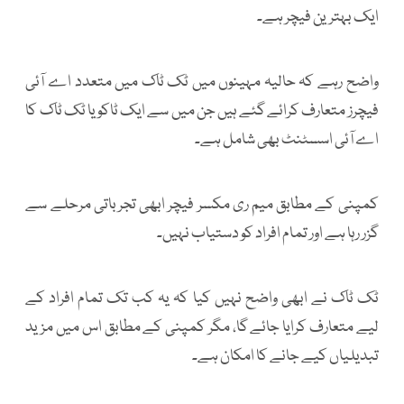
ایک بہترین فیچر ہے۔
واضح رہے کہ حالیہ مہینوں میں ٹک ٹاک میں متعدد اے آئی
فیچرز متعارف کرائے گئے ہیں جن میں سے ایک ٹاکو یا ٹک ٹاک کا
اے آئی اسسٹنٹ بھی شامل ہے۔
کمپنی کے مطابق میم ری مکسر فیچر ابھی تجرباتی مرحلے سے
گزر رہا ہے اور تمام افراد کو دستیاب نہیں۔
ٹک ٹاک نے ابھی واضح نہیں کیا کہ یہ کب تک تمام افراد کے
لیے متعارف کرایا جائے گا، مگر کمپنی کے مطابق اس میں مزید
تبدیلیاں کیے جانے کا امکان ہے۔