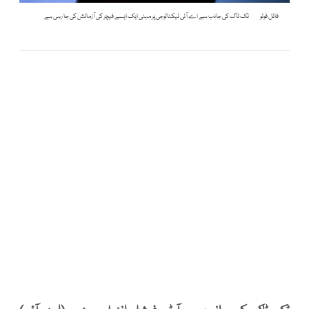
فائل فوٹو
ٹک ٹاک کی جانب سے اے آئی ٹیکنالوجی پر مبنی ایک ایسے فیچر کی آزمائش کی جا رہی ہے