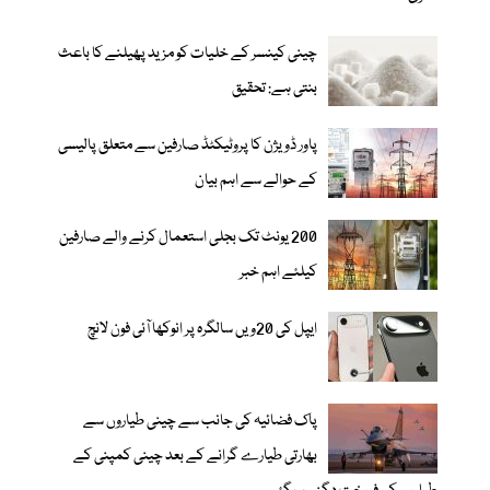
چینی کینسر کے خلیات کو مزید پھیلنے کا باعث
بنتی ہے: تحقیق
پاور ڈویژن کا پروٹیکٹڈ صارفین سے متعلق پالیسی
کے حوالے سے اہم بیان
200 یونٹ تک بجلی استعمال کرنے والے صارفین
کیلئے اہم خبر
ایپل کی 20ویں سالگرہ پر انوکھا آئی فون لانچ
پاک فضائیہ کی جانب سے چینی طیاروں سے
بھارتی طیارے گرانے کے بعد چینی کمپنی کے