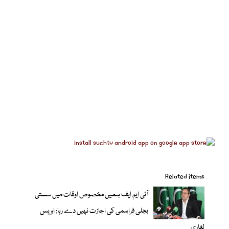
Related items
آئی ایم ایف ہمیں مخصوص اوقات میں سستی
بجلی فراہمی کی اجازت نہیں دے رہا: اویس
لغاری