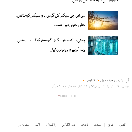
طیاروں کی فروخت دگنی ہوگئی
سی این جی سیکٹر کی گیس پاور سیکٹر کو منتقل،
بجلی بحران میں شدت
چینی سائنسدانوں کا بڑا کارنامہ، کوئلے سے بجلی
پیدا کرنے والی بیٹری تیار
آپ یہاں ہیں:
صفحہ اول
ٹیکنالوجی
چینی سائنسدانوں نے ایسی کھڑکیاں تیار کر لی جو بجلی پیدا کریں گی
BACK TO TOP
کھیل
تفریح
صحت
تجارت
بین الاقوامی
پاکستان
لائیو
صفحہ اول