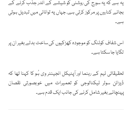
یہ ہے کہ یہ سورج کی روشنی کو شیشے کے اندر جذب کرنے کے
بجائے کناروں پر مرکوز کرتی ہے، جہاں یہ توانائی میں تبدیل ہوتی
ہے۔
اس شفاف کوٹنگ کو موجودہ کھڑکیوں کی ساخت بدلے بغیر ان پر
لگایا جا سکتا ہے۔
تحقیقاتی ٹیم کے رہنما اور آپٹیکل انجینئر وی ہُو کا کہنا تھا کہ
ڈیزائن سولر ٹیکنالوجی کو تعمیرات میں خوبصورتی نقصان
پہنچائے بغیر شامل کرنے کی جانب ایک قدم ہے۔