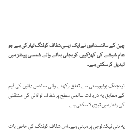
چین کے سائنسدانوں نے ایک ایسی شفاف کوٹنگ تیار کی ہے جو
عام شیشے کی کھڑکیوں کو بجلی بنانے والے شمسی پینلز میں
تبدیل کر سکتی ہے۔
نینجنگ یونیورسٹی سے تعلق رکھنے والی سائنس دانوں کی ٹیم
کے مطابق یہ دریافت عالمی سطح پر شفاف توانائی کی منتقلی
کی رفتار میں تیزی لا سکتی ہے۔
یہ نئی ٹیکنالوجی پر مبنی ہے۔ اس شفاف کوٹنگ کی خاص بات