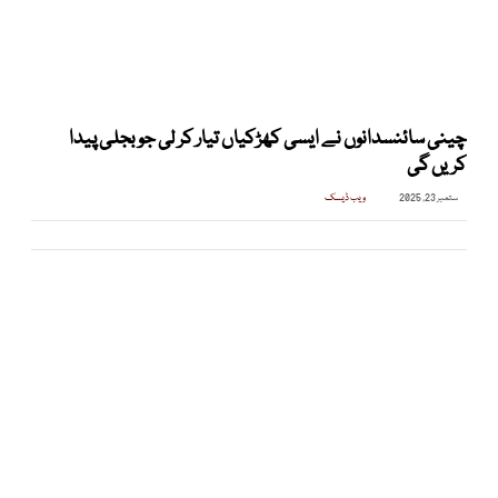
چینی سائنسدانوں نے ایسی کھڑکیاں تیار کر لی جو بجلی پیدا
کریں گی
ستمبر 23, 2025
ویب ڈیسک