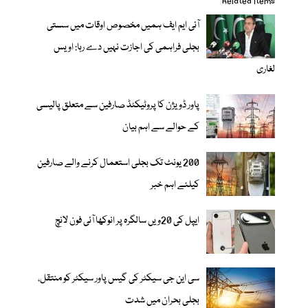
Related items
آئی ایم ایف ہمیں مخصوص اوقات میں سستی
بجلی فراہمی کی اجازت نہیں دے رہا: اویس
لغاری
پاور ڈویژن کا پروٹیکٹڈ صارفین سے متعلق پالیسی
کے حوالے سے اہم بیان
200 یونٹ تک بجلی استعمال کرنے والے صارفین
کیلئے اہم خبر
ایپل کی 20ویں سالگرہ پر انوکھا آئی فون لانچ
سی این جی سیکٹر کی گیس پاور سیکٹر کو منتقل،
بجلی بحران میں شدت