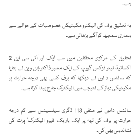
ہے۔
یہ تحقیق برف کی الیکٹرو مکینیکل خصوصیات کے حوالے سے
ہماری سمجھ کو آگے بڑھاتی ہے۔
تحقیق کے مرکزی محققین میں سے ایک اور آئی سی این 2
آکسائیڈ نینو فزکس گروپ کے ایک ممبر ڈاکٹر شِن وین نے بتایا
کہ سائنس دانوں نے دیکھا کہ برف کسی بھی درجہ حرارت پر
مکینیکی دباؤ کے نتیجے میں الیکٹرک چارج پیدا کرتا ہے۔
سائنس دانوں نے منفی 113 ڈگری سیلسیئس سے کم درجہ
حرارت پر برف کی تہہ پر ایک باریک ’فیرو الیکٹرک‘ پرت کی
نشاندہی بھی کی۔