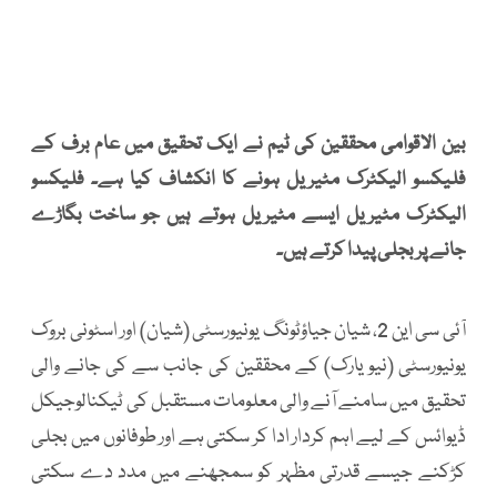
بین الاقوامی محققین کی ٹیم نے ایک تحقیق میں عام برف کے
فلیکسو الیکٹرک مٹیریل ہونے کا انکشاف کیا ہے۔ فلیکسو
الیکٹرک مٹیریل ایسے مٹیریل ہوتے ہیں جو ساخت بگاڑے
جانے پر بجلی پیدا کرتے ہیں۔
آئی سی این 2، شیان جیاؤٹونگ یونیورسٹی (شیان) اور اسٹونی بروک
یونیورسٹی (نیو یارک) کے محققین کی جانب سے کی جانے والی
تحقیق میں سامنے آنے والی معلومات مستقبل کی ٹیکنالوجیکل
ڈیوائس کے لیے اہم کردار ادا کر سکتی ہے اور طوفانوں میں بجلی
کڑکنے جیسے قدرتی مظہر کو سمجھنے میں مدد دے سکتی