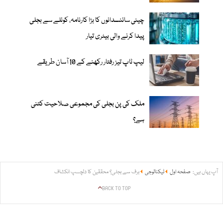
چینی سائنسدانوں کا بڑا کارنامہ، کوئلے سے بجلی
پیدا کرنے والی بیٹری تیار
لیپ ٹاپ تیز رفتار رکھنے کے 10 آسان طریقے
ملک کی پن بجلی کی مجموعی صلاحیت کتنی
ہے؟
آپ یہاں ہیں:
صفحہ اول
ٹیکنالوجی
برف سے بجلی؟ محققین کا دلچسپ انکشاف
BACK TO TOP