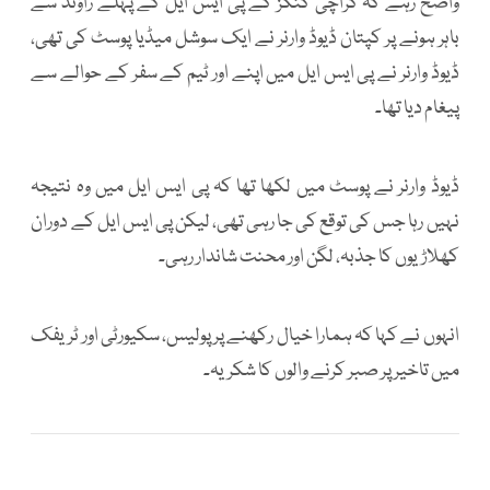
واضح رہے کہ کراچی کنگز کے پی ایس ایل کے پہلے راؤنڈ سے
باہر ہونے پر کپتان ڈیوڈ وارنر نے ایک سوشل میڈیا پوسٹ کی تھی،
ڈیوڈ وارنر نے پی ایس ایل میں اپنے اور ٹیم کے سفر کے حوالے سے
پیغام دیا تھا۔
ڈیوڈ وارنر نے پوسٹ میں لکھا تھا کہ پی ایس ایل میں وہ نتیجہ
نہیں رہا جس کی توقع کی جا رہی تھی، لیکن پی ایس ایل کے دوران
کھلاڑیوں کا جذبہ، لگن اور محنت شاندار رہی۔
انہوں نے کہا کہ ہمارا خیال رکھنے پر پولیس، سکیورٹی اور ٹریفک
میں تاخیر پر صبر کرنے والوں کا شکریہ۔