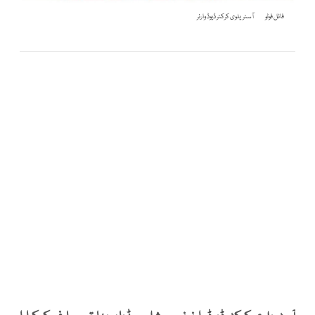
فائل فوٹو
آسٹریلوی کرکٹر ڈیوڈ وارنر