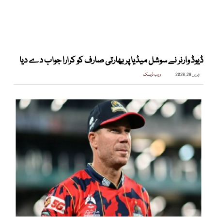
ڈیوڈ وارنر نے سوشل میڈیا پر بھارتی صارف کو کرارا جواب دے دیا
اپریل 28, 2026
ویب ڈیسک