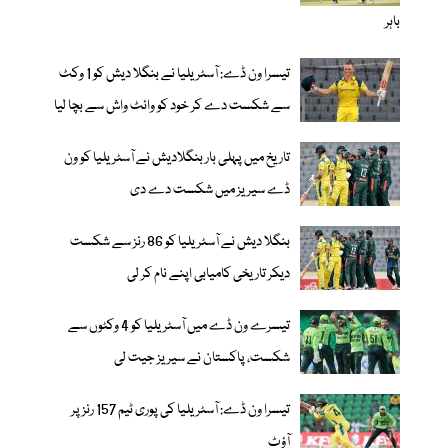
باہر
تیسرا ون ڈے: آسٹریلیا نے بنگلا دیش کو 1 وکٹ
سے شکست دے کر خود کو وائٹ واش سے بچا لیا
تاریخ میں پہلی بار بنگلادیش نے آسٹریلیا کو ون
ڈے سیریز میں شکست دے دی
بنگلا دیش نے آسٹریلیا کو 86 رنز سے شکست
دیکر تاریخی کامیابی اپنے نام کر لی
تیسرے ون ڈے میں آسٹریلیا کو 4 وکٹوں سے
شکست، پاکستان نے سیریز جیت لی
تیسرا ون ڈے: آسٹریلیا کی پوری ٹیم 157 رنز پر
آؤٹ