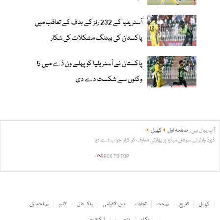
آسٹریلیا کے 232 رنز کے ہدف کے تعاقب میں
پاکستان کی بیٹنگ مشکلات کی شکار
پاکستان نے آسٹریلیا کو پہلے ون ڈے میں 5
وکٹوں سے شکست دے دی
آپ یہاں ہیں:
صفحہ اول
کھیل
ڈیوڈ وارنر نے سوشل میڈیا پر بھارتی صارف کو کرارا جواب دے دیا
BACK TO TOP
کھیل
تفریح
صحت
تجارت
بین الاقوامی
پاکستان
لائیو
صفحہ اول