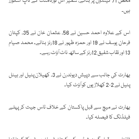
محض 71 گیندوں پر بنائے، سمیر اس ٹورنامنٹ کے ٹاپ اسکورر
ہیں۔
اس کے علاوہ احمد حسین نے 56، عثمان خان نے 35، کپتان
فرحان یوسف نے 19 اور حمزہ ظہور نے 18رنز بنائے۔ محمد صیام
13 اور نقاب شفیق 12رنز کے ساتھ ناٹ آؤٹ رہے۔
بھارت کی جانب سے دپیش دیوندرن نے 3، کھیلان پٹیل اور ہینل
پٹیل نے 2-2 کھلاڑیوں کو آؤٹ کیا۔
بھارت نے میچ سے قبل پاکستان کے خلاف ٹاس جیت کر پہلے
فیلڈنگ کا فیصلہ کیا۔