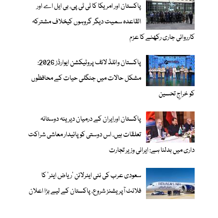
پاکستان اور امریکا کا ٹی ٹی پی، بی ایل اے اور
القاعدہ سمیت دیگر گروہوں کیخلاف مشترکہ
کارروائی جاری رکھنے کا عزم
پاکستان وائلڈ لائف پروٹیکشن ایوارڈز 2026:
مشکل حالات میں جنگلی حیات کے محافظوں
کو خراجِ تحسین
پاکستان اورایران کے درمیان دیرینہ دوستانہ
تعلقات ہیں، اس دوستی کوپائیدار معاشی شراکت
داری میں بدلنا ہے: ایرانی وزیر تجارت
سعودی عرب کی نئی ایئرلائن ‘ریاض ایئر’ کا
فلائٹ آپریشنز شروع، پاکستان کے لیے بڑا اعلان