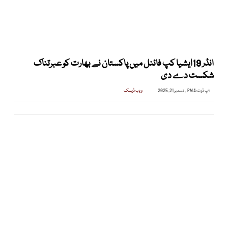
انڈر 19ایشیا کپ فائنل میں پاکستان نے بھارت کو عبرتناک
شکست دے دی
اپ ڈیٹ:
4 PM , دسمبر 21, 2025
ویب ڈیسک