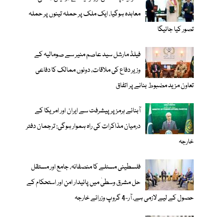
معاہدہ ہوگیا، ایک ملک پر حملہ تینوں پر حملہ
تصور کیا جائیگا
فیلڈ مارشل سید عاصم منیر سے صومالیہ کے
وزیر دفاع کی ملاقات، دونوں ممالک کا دفاعی
تعاون مزید مضبوط بنانے پر اتفاق
آبنائے ہرمز پر پیشرفت سے ایران اور امریکا کے
درمیان مذاکرات کی راہ ہموار ہوگی: ترجمان دفتر
خارجہ
فلسطینی مسئلے کا منصفانہ، جامع اور مستقل
حل مشرق وسطیٰ میں پائیدار امن اور استحکام کے
حصول کے لیے لازمی ہے، آر-4 گروپ وزرائے خارجہ