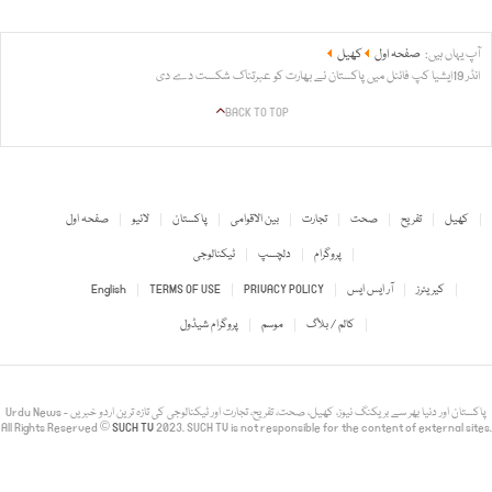
آپ یہاں ہیں:
صفحہ اول
کھیل
انڈر 19ایشیا کپ فائنل میں پاکستان نے بھارت کو عبرتناک شکست دے دی
BACK TO TOP
کھیل
تفریح
صحت
تجارت
بین الاقوامی
پاکستان
لائیو
صفحہ اول
پروگرام
دلچسپ
ٹیکنالوجی
کیریئرز
آر ایس ایس
PRIVACY POLICY
TERMS OF USE
English
کالم / بلاگ
موسم
پروگرام شیڈول
Urdu News - پاکستان اور دنیا بھر سے بریکنگ نیوز، کھیل، صحت، تفریح، تجارت اور ٹیکنالوجی کی تازہ ترین اردو خبریں
All Rights Reserved ©
SUCH TV
2023. SUCH TV is not responsible for the content of external sites.