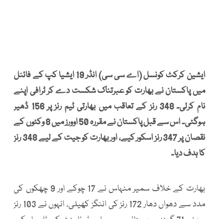
ایشین کرکٹ کونسل (اے سی سی) انڈر 19 ایشیا کپ کے فائنل
میں پاکستان نے بھارت کو عبرتناک شکست دے کر ٹرافی اپنے
نام کرلی۔ 348 رنز کے تعاقب میں بھارتی ٹیم رنز پر 156 ڈھیر
ہوگئی۔ اس سے قبل پاکستان نے مقررہ 50 اوورز میں 8 وکٹوں کے
نقصان پر 347 رنز اسکور کیے، اور بھارت کو جیت کے لیے 348 رنز
کا ہدف دیا۔
بھارت کے خلاف سمیر منہاس نے 17 چوکے اور 9 چھکوں کی
مدد سے دھواں دھار 172 رنز کی اننگز کھیلی، انہوں نے 103 رنز