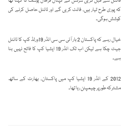
فائنل سے قبل گرین شرٹس کے کپتان فرحان یوسف کا کہنا تھا
کہ پوری طرح تیار ہیں، فائٹ کریں گے اور ٹائٹل حاصل کرنے کی
کوشش ہوگی۔
خیال رہے کہ پاکستان 2 بار آئی سی سی انڈر 19ورلڈ کپ کا ٹائٹل
جیت چکا ہے لیکن اب تک انڈر 19 ایشیا کپ کا فاتح نہیں بنا
ہے۔
2012 کے انڈر 19 ایشیا کپ میں پاکستان، بھارت کے ساتھ
مشترکہ طور پر چیمپئن رہا تھا۔