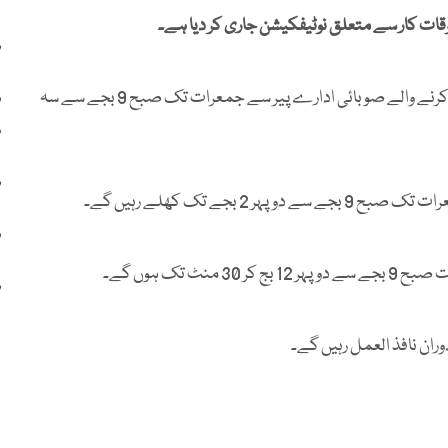
ات کار سے متعلق نوٹیفکیشن جاری کر دیا ہے۔
ر
صوبائی حکومت کے اعلامیے کے مطابق ہفتے میں پانچ دن کام کرنے والے صوبائی ادارے پیر سے جمعرات تک صبح 9 بجے سے سہ
ر
و
ر
بجے تک کھلے رہیں گے۔
ر
 تک ہوں گے۔
ر
ران نافذ العمل رہیں گے۔