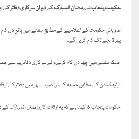
حکومت پنجاب نے رمضان المبارک کے دوران سرکاری دفاتر کے اوق
پہر 3 بجے تک کام کریں گے۔
جبکہ ہفتے میں چھ دن کام کرنے والے سرکاری دفاتر پیر سے جمعرات تک صبح 9 بجے سے دوپہر 2 
نوٹیفکیشن کے مطابق جمعہ کے روز صوبے بھر میں دفاتر کے اوقات صبح 9 بجے سے دوپہر 12 بج کر 30 منٹ
حکومت پنجاب کا کہنا ہے کہ یہ اوقات کار رمضان المبارک کے دو