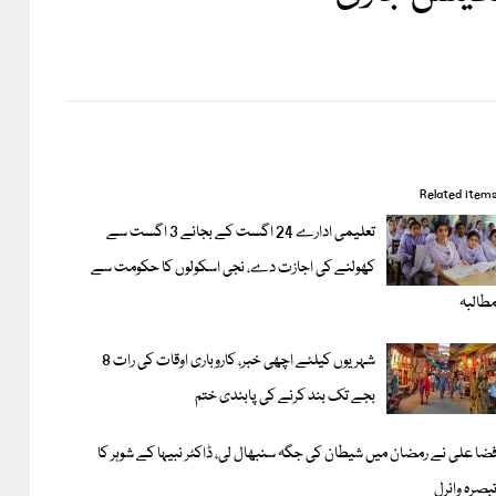
Related item
تعلیمی ادارے 24 اگست کے بجائے 3 اگست سے
کھولنے کی اجازت دے، نجی اسکولوں کا حکومت سے
طالبہ
شہریوں کیلئے اچھی خبر، کاروباری اوقات کی رات 8
بجے تک بند کرنے کی پابندی ختم
ضا علی نے رمضان میں شیطان کی جگہ سنبھال لی، ڈاکٹر نبیہا کے شوہر کا
بصرہ وائرل