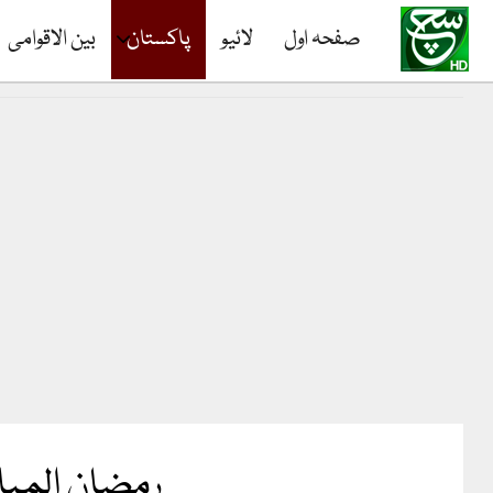
صفحہ اول
لائیو
پاکستان
بین الاقوامی
رمضان المبار