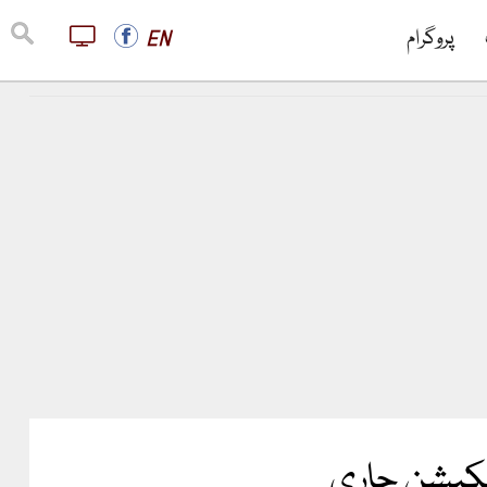
پروگرام
EN
یفکیشن جاری