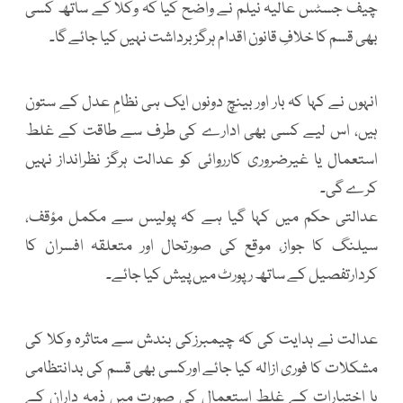
چیف جسٹس عالیہ نیلم نے واضح کیا کہ وکلا کے ساتھ کسی
بھی قسم کا خلافِ قانون اقدام ہرگز برداشت نہیں کیا جائے گا۔
انہوں نے کہا کہ بار اور بینچ دونوں ایک ہی نظامِ عدل کے ستون
ہیں، اس لیے کسی بھی ادارے کی طرف سے طاقت کے غلط
استعمال یا غیرضروری کارروائی کو عدالت ہرگز نظرانداز نہیں
کرے گی۔
عدالتی حکم میں کہا گیا ہے کہ پولیس سے مکمل مؤقف،
سیلنگ کا جواز، موقع کی صورتحال اور متعلقہ افسران کا
کردارتفصیل کے ساتھ رپورٹ میں پیش کیا جائے۔
عدالت نے ہدایت کی کہ چیمبرزکی بندش سے متاثرہ وکلا کی
مشکلات کا فوری ازالہ کیا جائے اورکسی بھی قسم کی بدانتظامی
یا اختیارات کے غلط استعمال کی صورت میں ذمہ داران کے