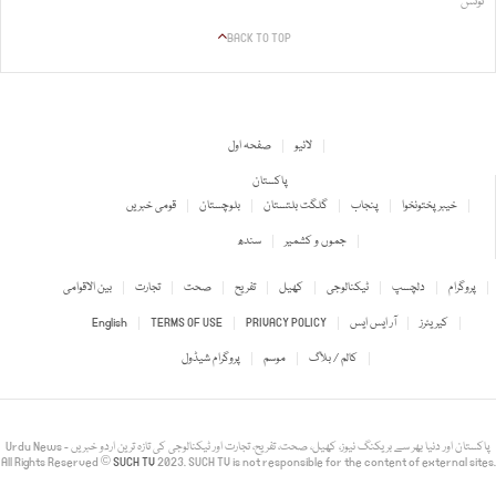
نوٹس
BACK TO TOP
لائیو
صفحہ اول
پاکستان
خیبر پختونخوا
پنجاب
گلگت بلتستان
بلوچستان
قومی خبریں
جموں و کشمیر
سندھ
پروگرام
دلچسپ
ٹیکنالوجی
کھیل
تفریح
صحت
تجارت
بین الاقوامی
کیریئرز
آر ایس ایس
PRIVACY POLICY
TERMS OF USE
English
کالم / بلاگ
موسم
پروگرام شیڈول
Urdu News - پاکستان اور دنیا بھر سے بریکنگ نیوز، کھیل، صحت، تفریح، تجارت اور ٹیکنالوجی کی تازہ ترین اردو خبریں
All Rights Reserved ©
SUCH TV
2023. SUCH TV is not responsible for the content of external sites.