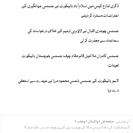
ڈگری تنازع کیس میں اسلام آباد ہائیکورٹ نے جسٹس جہانگیری کے
اعتراضات مسترد کر دیئے
جسٹس چوہدری اقبال نے 27 ویں ترمیم کے خلاف درخواست کی
سماعت سے معذرت کر لی
جسٹس کامران ملاخیل قائم مقام چیف جسٹس بلوچستان ہائیکورٹ
تعینات
لاہور ہائیکورٹ کے جسٹس شمس محمود مرزا نے عہدے سے استعفیٰ
دے دیا
آپ یہاں ہیں:
صفحہ اول
پاکستان
پنجاب
لاہور ہائیکورٹ کی سخت برہمی، وکلا کے چیمبرز سیل کرنے پر چیف جسٹس عالیہ نیلم کا