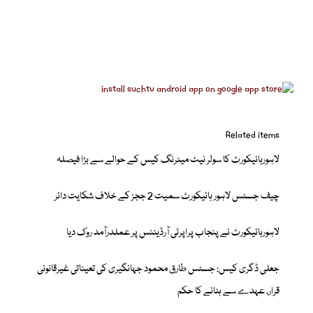
Related items
لاہورہائیکورٹ کا سولر نیٹ میٹرنگ کیس کے حوالے سے بڑا فیصلہ
چیف جسٹس لاہور ہائیکورٹ سمیت 2 ججز کے خلاف شکایت دائر
لاہورہائیکورٹ نے پنجاب پراپرٹی آرڈیننس پر عملدرآمد روک دیا
جعلی ڈگری کیس: جسٹس طارق محمود جہانگیری کی تعیناتی غیرقانونی
قرار، عہدے سے ہٹانے کا حکم