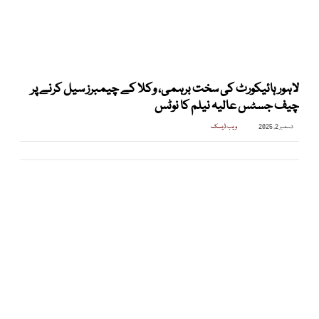
لاہور ہائیکورٹ کی سخت برہمی، وکلا کے چیمبرز سیل کرنے پر
چیف جسٹس عالیہ نیلم کا نوٹس
دسمبر 2, 2025
ویب ڈیسک