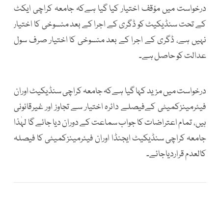
درخواست میں مؤقف اختیار کیا گیا ہےکہ جامعہ کراچی ایکٹ
کے تحت سنڈیکیٹ کو ڈگری کے اجرا کے بعد منسوخی کا اختیار
نہیں ہے، ڈگری کے اجرا کے بعد منسوخی کا اختیار صرف سول
عدالت کو حاصل ہے۔
درخواست میں مزید کہا گیا ہےکہ جامعہ کراچی سنڈیکیٹ اوران
فیئرمینزکمیٹی کےفیصلے دائرہ اختیار سے تجاوز اور غیرقانونی
ہیں، تمام اعتراضات کا جواب سماعت کے دوران دیا جائے گا لہٰذا
جامعہ کراچی سنڈیکیٹ ایجنڈا اوران فیئرمینزکمیٹی کا فیصلہ
کالعدم قراردیاجائے۔