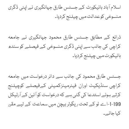
اسلام آباد ہائیکورٹ کے جسٹس طارق جہانگیری نے اپنی ڈگری
منسوخی کو عدالت میں چیلنج کردیا۔
ذرائع کے مطابق جسٹس طارق محمود جہانگیری نے جامعہ
کراچی کی جانب سے اپنی ڈگری منسوخی کے فیصلے کو سندھ
ہائیکورٹ میں چیلنج کردیا۔
جسٹس طارق محمود کی جانب سے دائر درخواست میں جامعہ
کراچی سنڈیکیٹ اوران فیئرمینزکمیٹی کےفیصلے کوچیلنج
کرتے ہوئے استدعا کی گئی ہے کہ درخواست کو آئین کے آرٹیکل
199-1-اے ٹو کے تحت ریگولر بیچن میں سماعت کے لیے مقرر
کیا جائے۔