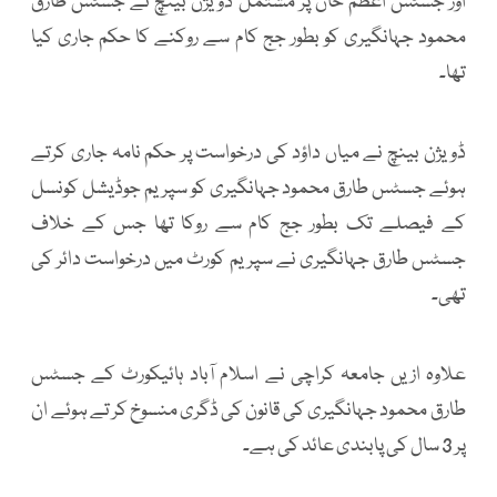
اور جسٹس اعظم خان پر مشتمل ڈویژن بینچ نے جسٹس طارق
محمود جہانگیری کو بطور جج کام سے روکنے کا حکم جاری کیا
تھا۔
ڈویژن بینچ نے میاں داؤد کی درخواست پر حکم نامہ جاری کرتے
ہوئے جسٹس طارق محمود جہانگیری کو سپریم جوڈیشل کونسل
کے فیصلے تک بطور جج کام سے روکا تھا جس کے خلاف
جسٹس طارق جہانگیری نے سپریم کورٹ میں درخواست دائر کی
تھی۔
علاوہ ازیں جامعہ کراچی نے اسلام آباد ہائیکورٹ کے جسٹس
طارق محمود جہانگیری کی قانون کی ڈگری منسوخ کر تے ہوئے ان
پر 3 سال کی پابندی عائد کی ہے۔