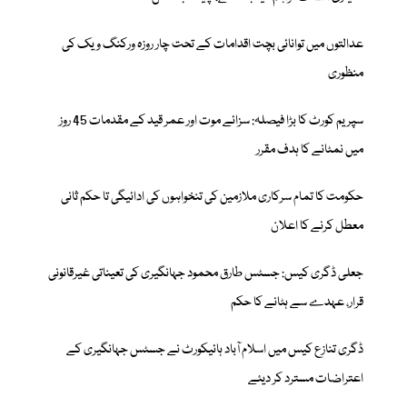
عدالتوں میں توانائی بچت اقدامات کے تحت چار روزہ ورکنگ ویک کی
منظوری
سپریم کورٹ کا بڑا فیصلہ: سزائے موت اور عمر قید کے مقدمات 45 روز
میں نمٹانے کا ہدف مقرر
حکومت کا تمام سرکاری ملازمین کی تنخواہوں کی ادائیگی تا حکم ثانی
معطل کرنے کا اعلان
جعلی ڈگری کیس: جسٹس طارق محمود جہانگیری کی تعیناتی غیرقانونی
قرار، عہدے سے ہٹانے کا حکم
ڈگری تنازع کیس میں اسلام آباد ہائیکورٹ نے جسٹس جہانگیری کے
اعتراضات مسترد کر دیئے