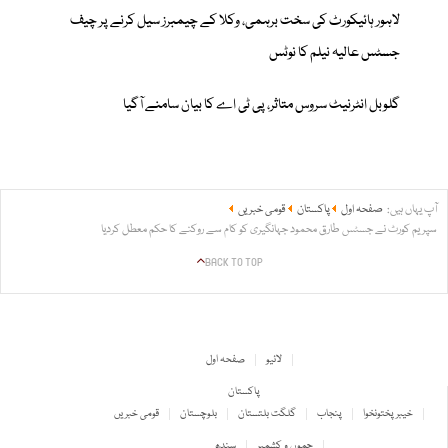
لاہور ہائیکورٹ کی سخت برہمی، وکلا کے چیمبرز سیل کرنے پر چیف
جسٹس عالیہ نیلم کا نوٹس
گلوبل انٹرنیٹ سروس متاثر، پی ٹی اے کا بیان سامنے آگیا
آپ یہاں ہیں:
صفحہ اول
پاکستان
قومی خبریں
سپریم کورٹ نے جسٹس طارق محمود جہانگیری کو کام سے روکنے کا حکم معطل کردیا
BACK TO TOP
لائیو
صفحہ اول
پاکستان
خیبر پختونخوا
پنجاب
گلگت بلتستان
بلوچستان
قومی خبریں
جموں و کشمیر
سندھ