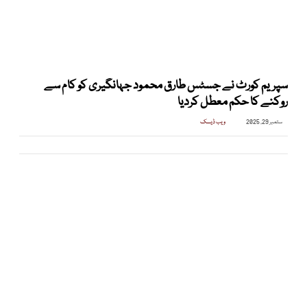
سپریم کورٹ نے جسٹس طارق محمود جہانگیری کو کام سے
روکنے کا حکم معطل کردیا
ستمبر 29, 2025
ویب ڈیسک