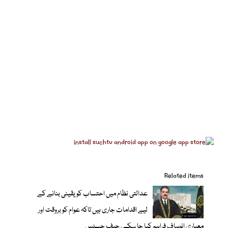
Related items
عدالتی نظام میں احتساب کو یقینی بنانے کے
لیے اقدامات جاری ہیں تاکہ عوام کو بروقت اور
معیاری انصاف فراہم کیا جا سکے، چیف جسٹس