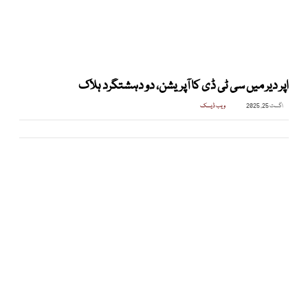
اپر دیر میں سی ٹی ڈی کا آپریشن، دو دہشتگرد ہلاک
اگست 25, 2025
ویب ڈیسک