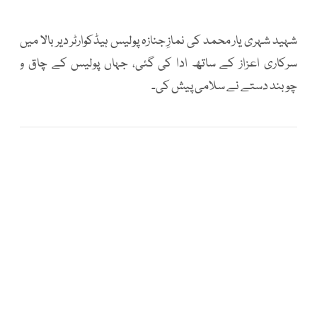
شہید شہری یار محمد کی نمازِ جنازہ پولیس ہیڈکوارٹر دیر بالا میں
سرکاری اعزاز کے ساتھ ادا کی گئی، جہاں پولیس کے چاق و
چوبند دستے نے سلامی پیش کی۔