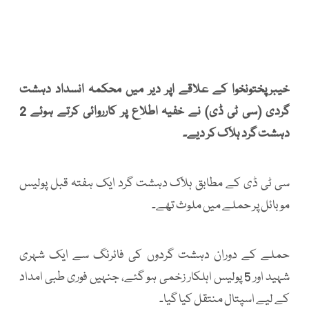
خیبرپختونخوا کے علاقے اپر دیر میں محکمہ انسداد دہشت
گردی (سی ٹی ڈی) نے خفیہ اطلاع پر کارروائی کرتے ہوئے 2
دہشت گرد ہلاک کر دیے۔
سی ٹی ڈی کے مطابق ہلاک دہشت گرد ایک ہفتہ قبل پولیس
موبائل پر حملے میں ملوث تھے۔
حملے کے دوران دہشت گردوں کی فائرنگ سے ایک شہری
شہید اور 5 پولیس اہلکار زخمی ہو گئے، جنہیں فوری طبی امداد
کے لیے اسپتال منتقل کیا گیا۔