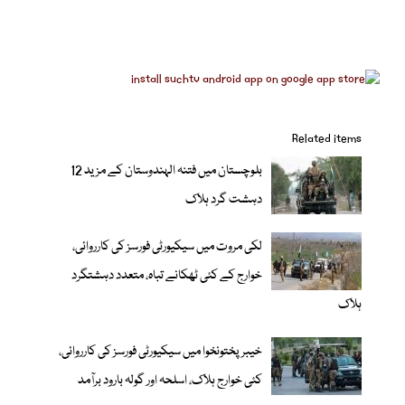
Related items
بلوچستان میں فتنہ الہندوستان کے مزید 12
دہشت گرد ہلاک
لکی مروت میں سیکیورٹی فورسز کی کارروائی،
خوارج کے کئی ٹھکانے تباہ، متعدد دہشتگرد
ہلاک
خیبر پختونخوا میں سیکیورٹی فورسز کی کارروائی،
کئی خوارج ہلاک، اسلحہ اور گولہ بارود برآمد