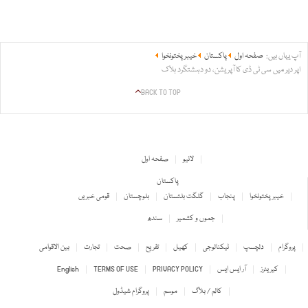
آپ یہاں ہیں:
صفحہ اول
پاکستان
خیبر پختونخوا
اپر دیر میں سی ٹی ڈی کا آپریشن، دو دہشتگرد ہلاک
BACK TO TOP
لائیو
صفحہ اول
پاکستان
خیبر پختونخوا
پنجاب
گلگت بلتستان
بلوچستان
قومی خبریں
جموں و کشمیر
سندھ
پروگرام
دلچسپ
ٹیکنالوجی
کھیل
تفریح
صحت
تجارت
بین الاقوامی
کیریئرز
آر ایس ایس
PRIVACY POLICY
TERMS OF USE
English
کالم / بلاگ
موسم
پروگرام شیڈول