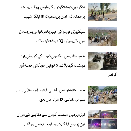
ہنگو میں دہشتگردوں کا پولیس چیک پوسٹ
پرحملہ، ڈی ایس پی سمیت 10 اہلکار شہید
سیکیورٹی فورسز کی خیبر پختونخوا اور بلوچستان
میں کارروائیاں، 32 دہشتگرد ہلاک
بلوچستان میں سکیورٹی فورسز کی کارروائی، 10
دہشت گرد ہلاک، 2 خواتین خودکش حملہ آور
گرفتار
خیبرپختونخوا میں طوفانی بارشوں اور سیلابی ریلے
سے بڑی تباہی، 12 افراد جاں بحق
لوئر دیر میں دہشت گردوں سے مقابلے کے دوران
تین پولیس اہلکار شہید اور 15 زخمی ہوگئے