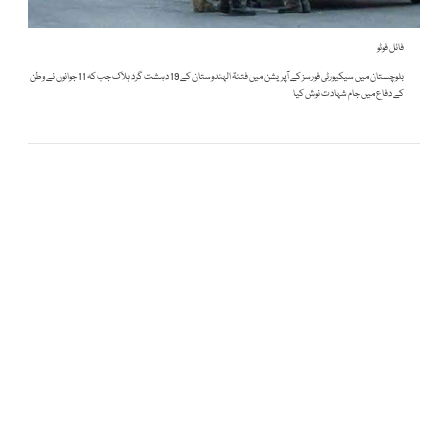
فائل فوٹو
بلوچستان میں سیکیورٹی فورسز کے آپریشن میں فتنۃ الہندوستان کے 19 دہشت گرد ہلاک جب کہ 11 جوانوں نے وطن
کے دفاع میں جام شہادت نوش کیا