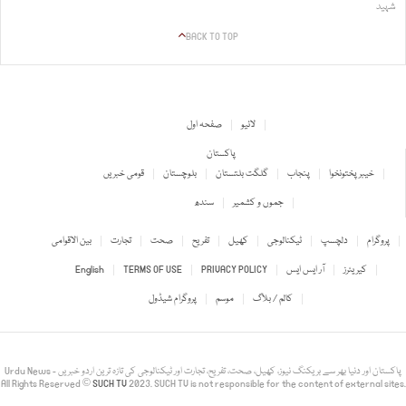
شہید
BACK TO TOP
لائیو
صفحہ اول
پاکستان
خیبر پختونخوا
پنجاب
گلگت بلتستان
بلوچستان
قومی خبریں
جموں و کشمیر
سندھ
پروگرام
دلچسپ
ٹیکنالوجی
کھیل
تفریح
صحت
تجارت
بین الاقوامی
کیریئرز
آر ایس ایس
PRIVACY POLICY
TERMS OF USE
English
کالم / بلاگ
موسم
پروگرام شیڈول
Urdu News - پاکستان اور دنیا بھر سے بریکنگ نیوز، کھیل، صحت، تفریح، تجارت اور ٹیکنالوجی کی تازہ ترین اردو خبریں
All Rights Reserved ©
SUCH TV
2023. SUCH TV is not responsible for the content of external sites.