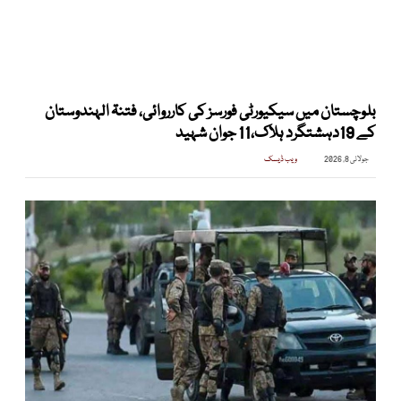
بلوچستان میں سیکیورٹی فورسز کی کارروائی، فتنۃ الہندوستان
کے 19دہشتگرد ہلاک،11 جوان شہید
جولائی 8, 2026
ویب ڈیسک