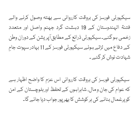
سیکیورٹی فورسز کی بروقت کارروائی سے بھتہ وصول کرنے والے
فتنۃ الہندوستان کے 19 دہشت گرد جہنم واصل اور متعدد
زخمی ہو گئے۔ سیکیورٹی ذرائع کے مطابق آپریشن کے دوران وطن
کے دفاع میں لڑتے ہوئے سیکیورٹی فورسز کے 11 بہادر سپوت جامِ
شہادت نوش کر گئے ۔
سیکیورٹی فورسز کی بروقت کارروائی اس عزم کا واضح اظہار ہے
کہ عوام کی جان و مال، شاہراہوں کے تحفظ اور بلوچستان کے امن
کو یرغمال بنانے کی ہر کوشش کا بھرپور جواب دیا جائے گا۔