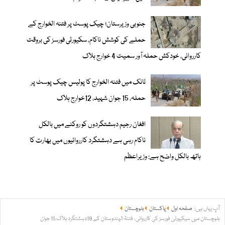
جنوبی وزیرستان؛ چیک پوسٹ پر فتنہ الخوارج کے
حملے کی کوشش ناکام، سکیورٹی فورسز کی بروقت
کارروائی، خودکش حملہ آور سمیت 4 خوارج ہلاک
ٹانک میں فتنہ الخوارج کا پولیس چیک پوسٹ پر
حملہ، 15 جوان شہید، 12خوارج ہلاک
افغان رجیم دہشتگردوں کو روکنے میں بالکل
ناکام رہی ہے دہشتگرد کارروائیوں میں بھارت کا
ہاتھ بالکل واضح ہے: وزیراعظم
آپ یہاں ہیں:
صفحہ اول
پاکستان
بلوچستان
بلوچستان میں سیکیورٹی فورسز کی کارروائی، فتنۃ الہندوستان کے 19دہشتگرد ہلاک،11 جوان