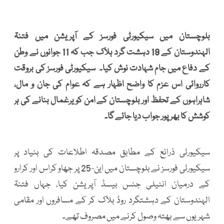
بلوچستان میں سیکیورٹی فورسز کے آپریشن میں فتنۃ
الہندوستان کے 19 دہشت گرد ہلاک جب کہ 11 جوانوں نے وطن
کے دفاع میں جام شہادت نوش کیا۔ سیکیورٹی فورسز کی بروقت
کارروائی اس عزم کا واضح اظہار ہے کہ عوام کی جان و مال،
شاہراہوں کے تحفظ اور بلوچستان کے امن کو یرغمال بنانے کی ہر
کوشش کا بھرپور جواب دیا جائے گا۔
سیکیورٹی ذرائع کے مطابق مصدقہ اطلاعات کی بنیاد پر
سیکیورٹی فورسز نے بلوچستان میں این-25 پر جھاو کراس اور کرارو
کے درمیان انٹیلی جنس بیسڈ آپریشن کیا، جہاں فتنۃ
الہندوستان کے دہشتگرد روڈ بلاک کر کے مسافروں اور مقامی
شہریوں سے بھتہ وصول کرنے میں مصروف تھے۔