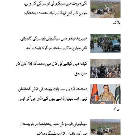
لکی مروت میں سیکیورٹی فورسز کی کارروائی،
خوارج کے کئی ٹھکانے تباہ، متعدد دہشتگرد
ہلاک
خیبر پختونخوا میں سیکیورٹی فورسز کی کارروائی،
کئی خوارج ہلاک، اسلحہ اور گولہ بارود برآمد
کوئٹہ میں کوئلے کی کان میں دھماکا، 34 کان کن
جاں بحق
دہشت گردوں سے بات چیت کی کوئی گنجائش
نہیں، اب ہتھیار ڈالنے ہوں گے: ڈی جی آئی ایس
پی آر
سیکیورٹی فورسز کی خیبر پختونخوا اور بلوچستان
میں کارروائیاں، 32 دہشتگرد ہلاک