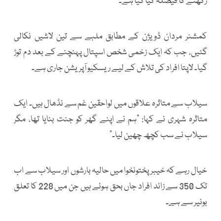
رکھنے کا فیصلہ کیا گیا ہے۔
کمشنر مردان ڈویژن کے مطابق ملبے سے تین لاشیں نکالی
گئیں، جب کہ ایک زخمی شخص اسپتال پہنچنے کے بعد دم توڑ
گیا۔ لاپتا افراد کی تلاش کے لیے ریسکیو آپریشن جاری ہے۔
سیلاب سے متاثرہ علاقوں میں لواحقین غم سے نڈھال ہیں۔ ایک
متاثرہ شہری نے کہا: "ہم نے اپنے گھر کو جنت بنایا تھا، مگر
سیلاب نے سب کچھ چھین لیا۔"
خیال رہے کہ خیبر پختونخوا میں حالیہ بارشوں اور سیلاب سے اب
تک 350 سے زائد افراد جاں بحق ہوئے ہیں جن میں 228 کا تعلق
بونیر سے ہے۔