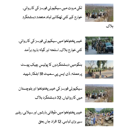
لکی مروت میں سیکیورٹی فورسز کی کارروائی،
خوارج کے کئی ٹھکانے تباہ، متعدد دہشتگرد
ہلاک
خیبر پختونخوا میں سیکیورٹی فورسز کی کارروائی،
کئی خوارج ہلاک، اسلحہ اور گولہ بارود برآمد
ہنگو میں دہشتگردوں کا پولیس چیک پوسٹ
پرحملہ، ڈی ایس پی سمیت 10 اہلکار شہید
سیکیورٹی فورسز کی خیبر پختونخوا اور بلوچستان
میں کارروائیاں، 32 دہشتگرد ہلاک
خیبرپختونخوا میں طوفانی بارشوں اور سیلابی ریلے
سے بڑی تباہی، 12 افراد جاں بحق