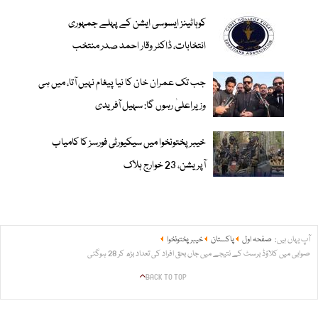
کوہاٹینز ایسوسی ایشن کے پہلے جمہوری
انتخابات، ڈاکٹر وقار احمد صدر منتخب
جب تک عمران خان کا نیا پیغام نہیں آتا، میں ہی
وزیراعلیٰ رہوں گا: سہیل آفریدی
خیبرپختونخوا میں سیکیورٹی فورسز کا کامیاب
آپریشن، 23 خوارج ہلاک
آپ یہاں ہیں:
صفحہ اول
پاکستان
خیبر پختونخوا
صوابی میں کلاؤڈ برسٹ کے نتیجے میں جاں بحق افراد کی تعداد بڑھ کر 28 ہوگئی
BACK TO TOP