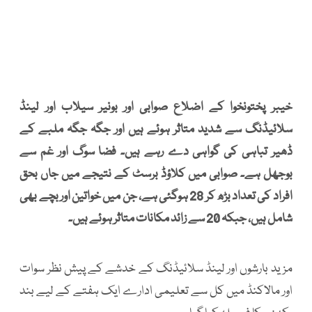
خیبر پختونخوا کے اضلاع صوابی اور بونیر سیلاب اور لینڈ
سلائیڈنگ سے شدید متاثر ہوئے ہیں اور جگہ جگہ ملبے کے
ڈھیر تباہی کی گواہی دے رہے ہیں۔ فضا سوگ اور غم سے
بوجھل ہے۔ صوابی میں کلاؤڈ برسٹ کے نتیجے میں جاں بحق
افراد کی تعداد بڑھ کر 28 ہوگئی ہے، جن میں خواتین اور بچے بھی
شامل ہیں، جبکہ 20 سے زائد مکانات متاثر ہوئے ہیں۔
مزید بارشوں اور لینڈ سلائیڈنگ کے خدشے کے پیش نظر سوات
اور مالاکنڈ میں کل سے تعلیمی ادارے ایک ہفتے کے لیے بند